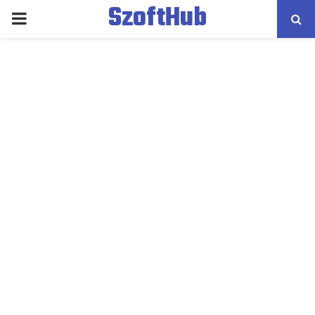
SzoftHub
PRIMARY
MENU