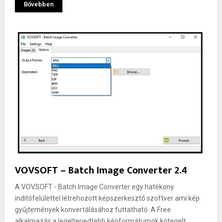
Bővebben
VOVSOFT – Batch Image Converter 2.4
A VOVSOFT - Batch Image Converter egy hatékony
indítófelülettel létrehozott képszerkesztő szoftver ami kép
gyűjtemények konvertálásához futtatható. A Free
alkalmazás a legelterjedtebb képformátumok kötegelt