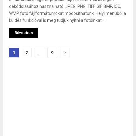
dekódolásához használható. JPEG, PNG, TIFF, GIF, BMP, ICO,
WMP fotó fájlformátumokat módosíthatunk. Helyi menüből a
küldés funkcióval is meg tudjuk nyitni a fotóinkat....
Bővebben
Bejegyzések
1
2
…
9
lapozása