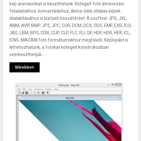
kép animációkat is készíthetünk. Kötegelt fotó átnevezési
feladatokhoz, konvertáláshoz, illetve több oldalas képek
átalakításához is biztosít hozzáférést. A szoftver JPG, JXL,
ANM, AVIF, BMP, JP2, JPC, CUR, DCM, DCX, DDS, EMF, EXR, ICO,
JBG, LBM, BPG, CDR, CLIP, CLP, FLC, FLI, GIF, HDP, HDR, HEIF, ICL,
ICNS, MACANI fotó formátumokhoz megfelelő. Képlopást is
létrehozhatunk, a fotókat kötegelt konstrukcióban
szerkeszthetjük....
Bővebben