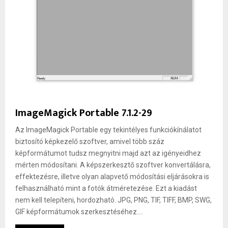
ImageMagick Portable 7.1.2-29
Az ImageMagick Portable egy tekintélyes funkciókínálatot
biztosító képkezelő szoftver, amivel több száz
képformátumot tudsz megnyitni majd azt az igényeidhez
mérten módosítani. A képszerkesztő szoftver konvertálásra,
effektezésre, illetve olyan alapvető módosítási eljárásokra is
felhasználható mint a fotók átméretezése. Ezt a kiadást
nem kell telepíteni, hordozható. JPG, PNG, TIF, TIFF, BMP, SWG,
GIF képformátumok szerkesztéséhez....