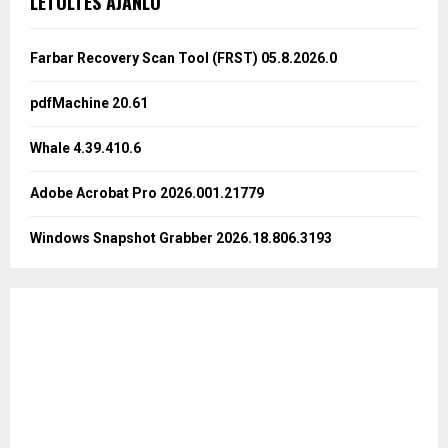
LETÖLTÉS AJÁNLÓ
h
f
A
o
Farbar Recovery Scan Tool (FRST) 05.8.2026.0
r
R
:
pdfMachine 20.61
C
Whale 4.39.410.6
H
Adobe Acrobat Pro 2026.001.21779
Windows Snapshot Grabber 2026.18.806.3193