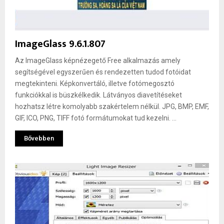
ImageGlass 9.6.1.807
Az ImageGlass képnézegető Free alkalmazás amely
segítségével egyszerűen és rendezetten tudod fotóidat
megtekinteni. Képkonvertáló, illetve fotómegosztó
funkciókkal is büszkélkedik. Látványos diavetítéseket
hozhatsz létre komolyabb szakértelem nélkül. JPG, BMP, EMF,
GIF, ICO, PNG, TIFF fotó formátumokat tud kezelni. ...
Bővebben