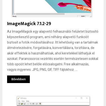
ImageMagick 7.1.2-29
Az ImageMagick egy alapvető felhasználói felületet biztosító
képszerkesztő program, ami néhány alapvető funkciót
biztosít a fotók módosításához. Itt lehetőség van a tartalmak
átméretezésére, forgatására, konvertálásra, torzításra, de
akár effektek is használhatóak, ahol keretekkel láthatjuk el
azokat. Parancssoros vezérlés esetén természetesen sokkal
több opciót lehet belőle előcsalogatni. Free alkalmazás,
vagyis ingyenes. JPG, PNG, GIF, TIFF fájlokhoz. ...
Bővebben