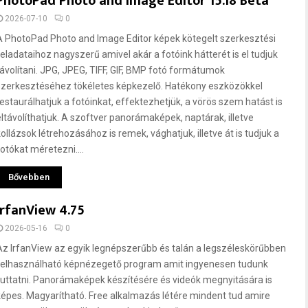
PhotoPad Photo and Image Editor 15.18 Beta
2026-07-10
0
A PhotoPad Photo and Image Editor képek kötegelt szerkesztési
feladataihoz nagyszerű amivel akár a fotóink hátterét is el tudjuk
távolítani. JPG, JPEG, TIFF, GIF, BMP fotó formátumok
szerkesztéséhez tökéletes képkezelő. Hatékony eszközökkel
restaurálhatjuk a fotóinkat, effektezhetjük, a vörös szem hatást is
eltávolíthatjuk. A szoftver panorámaképek, naptárak, illetve
kollázsok létrehozásához is remek, vághatjuk, illetve át is tudjuk a
fotókat méretezni....
Bővebben
IrfanView 4.75
2026-05-16
0
Az IrfanView az egyik legnépszerűbb és talán a legszéleskörűbben
felhasználható képnézegető program amit ingyenesen tudunk
futtatni. Panorámaképek készítésére és videók megnyitására is
képes. Magyarítható. Free alkalmazás létére mindent tud amire