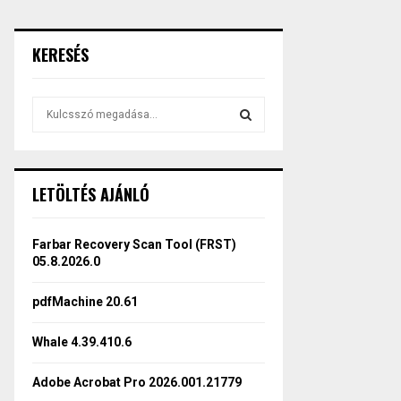
KERESÉS
S
e
a
S
r
c
E
LETÖLTÉS AJÁNLÓ
h
f
A
o
Farbar Recovery Scan Tool (FRST)
r
R
05.8.2026.0
:
C
pdfMachine 20.61
H
Whale 4.39.410.6
Adobe Acrobat Pro 2026.001.21779