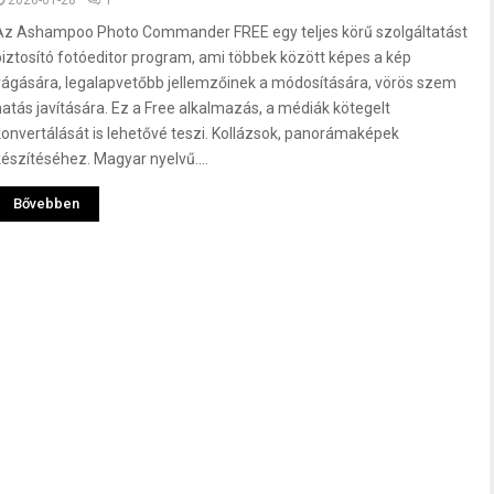
2026-01-28
1
Az Ashampoo Photo Commander FREE egy teljes körű szolgáltatást
biztosító fotóeditor program, ami többek között képes a kép
vágására, legalapvetőbb jellemzőinek a módosítására, vörös szem
hatás javítására. Ez a Free alkalmazás, a médiák kötegelt
konvertálását is lehetővé teszi. Kollázsok, panorámaképek
készítéséhez. Magyar nyelvű....
Bővebben