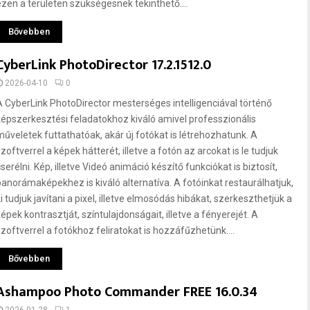
ezen a területen szükségesnek tekinthető....
Bővebben
CyberLink PhotoDirector 17.2.1512.0
2026-04-10
0
A CyberLink PhotoDirector mesterséges intelligenciával történő
képszerkesztési feladatokhoz kiváló amivel professzionális
műveletek futtathatóak, akár új fotókat is létrehozhatunk. A
zoftverrel a képek hátterét, illetve a fotón az arcokat is le tudjuk
serélni. Kép, illetve Videó animáció készítő funkciókat is biztosít,
panorámaképekhez is kiváló alternatíva. A fotóinkat restaurálhatjuk,
i tudjuk javítani a pixel, illetve elmosódás hibákat, szerkeszthetjük a
képek kontrasztját, színtulajdonságait, illetve a fényerejét. A
szoftverrel a fotókhoz feliratokat is hozzáfűzhetünk....
Bővebben
Ashampoo Photo Commander FREE 16.0.34