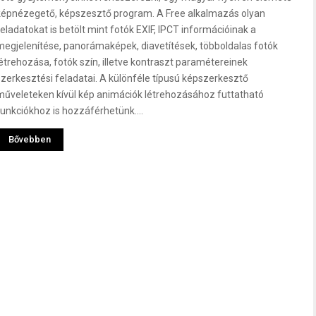
képnézegető, képszesztő program. A Free alkalmazás olyan
feladatokat is betölt mint fotók EXIF, IPCT információinak a
megjelenítése, panorámaképek, diavetítések, többoldalas fotók
létrehozása, fotók szín, illetve kontraszt paramétereinek
szerkesztési feladatai. A különféle típusú képszerkesztő
műveleteken kívül kép animációk létrehozásához futtatható
funkciókhoz is hozzáférhetünk....
Bővebben