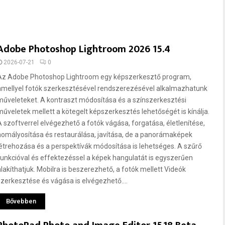
Adobe Photoshop Lightroom 2026 15.4
2026-07-21
0
Az Adobe Photoshop Lightroom egy képszerkesztő program,
amellyel fotók szerkesztésével rendszerezésével alkalmazhatunk
műveleteket. A kontraszt módosítása és a színszerkesztési
műveletek mellett a kötegelt képszerkesztés lehetőségét is kínálja.
A szoftverrel elvégezhető a fotók vágása, forgatása, életlenítése,
homályosítása és restaurálása, javítása, de a panorámaképek
létrehozása és a perspektívák módosítása is lehetséges. A szűrő
funkcióval és effektezéssel a képek hangulatát is egyszerűen
alakíthatjuk. Mobilra is beszerezhető, a fotók mellett Videók
szerkesztése és vágása is elvégezhető....
Bővebben