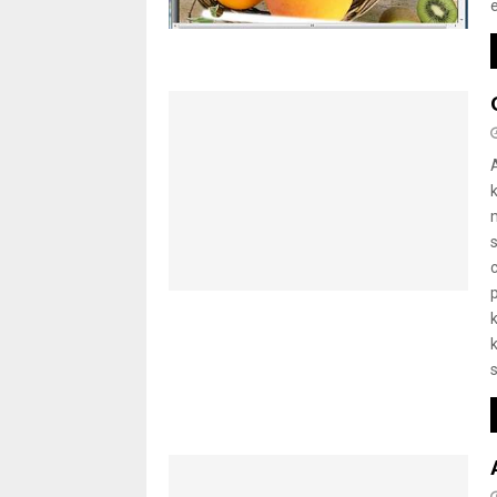
s
c
k