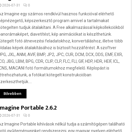
2026-07-31
0
Az Imagine egy számos rendkívül hasznos funkcióval elérhető
képnézegető, képszerkesztő program amivel a tartalmakat
kötegelten tudjuk átalakítani. A Free alkalmazással képkollekciókból
panorámaképet, diavetítést, kép animációkat is készíthetünk.
Kötegelt fotó átnevezési feladatokhoz, konvertáláshoz, illetve több
oldalas képek átalakításához is biztosít hozzáférést. A szoftver
JPG, JXL, ANM, AVIF, BMP, JP2, JPC, CUR, DCM, DCX, DDS, EMF, EXR,
CO, JBG, LBM, BPG, CDR, CLIP, CLP, FLC, FLI, GIF, HDP, HDR, HEIF, ICL,
ICNS, MACANI fotó formátumokhoz megfelelő. Képlopást is
létrehozhatunk, a fotókat kötegelt konstrukcióban
zerkeszthetjük....
Bővebben
Imagine Portable 2.6.2
2026-07-31
0
Az Imagine Portable kihívások nélkül tudja a számítógépen található
fotó gyűjteményeinket rendszerezni, egy magyar nyelven elérhető