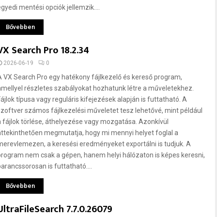
egyedi mentési opciók jellemzik....
Bővebben
VX Search Pro 18.2.34
2026-06-19
0
A VX Search Pro egy hatékony fájlkezelő és kereső program,
amellyel részletes szabályokat hozhatunk létre a műveletekhez.
Fájlok típusa vagy reguláris kifejezések alapján is futtatható. A
szoftver számos fájlkezelési műveletet tesz lehetővé, mint például
a fájlok törlése, áthelyezése vagy mozgatása. Azonkívül
áttekinthetően megmutatja, hogy mi mennyi helyet foglal a
merevlemezen, a keresési eredményeket exportálni is tudjuk. A
program nem csak a gépen, hanem helyi hálózaton is képes keresni,
parancssorosan is futtatható....
Bővebben
UltraFileSearch 7.7.0.26079