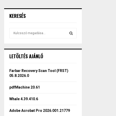
KERESÉS
S
e
a
S
r
c
E
LETÖLTÉS AJÁNLÓ
h
f
A
o
Farbar Recovery Scan Tool (FRST)
r
R
05.8.2026.0
:
C
pdfMachine 20.61
H
Whale 4.39.410.6
Adobe Acrobat Pro 2026.001.21779