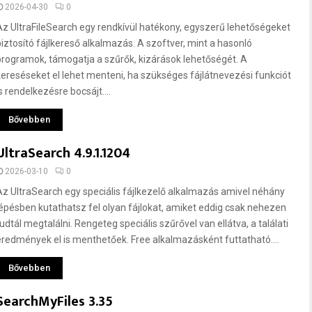
2026-04-30
0
Az UltraFileSearch egy rendkívül hatékony, egyszerű lehetőségeket
biztosító fájlkereső alkalmazás. A szoftver, mint a hasonló
programok, támogatja a szűrők, kizárások lehetőségét. A
kereséseket el lehet menteni, ha szükséges fájlátnevezési funkciót
s rendelkezésre bocsájt....
Bővebben
UltraSearch 4.9.1.1204
2026-03-10
0
Az UltraSearch egy speciális fájlkezelő alkalmazás amivel néhány
lépésben kutathatsz fel olyan fájlokat, amiket eddig csak nehezen
udtál megtalálni. Rengeteg speciális szűrővel van ellátva, a találati
eredmények el is menthetőek. Free alkalmazásként futtatható....
Bővebben
SearchMyFiles 3.35