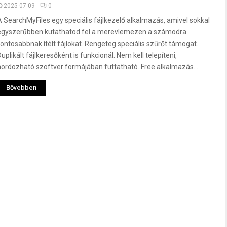
2025-07-09
0
A SearchMyFiles egy speciális fájlkezelő alkalmazás, amivel sokkal
egyszerűbben kutathatod fel a merevlemezen a számodra
fontosabbnak ítélt fájlokat. Rengeteg speciális szűrőt támogat.
uplikált fájlkeresőként is funkcionál. Nem kell telepíteni,
hordozható szoftver formájában futtatható. Free alkalmazás....
Bővebben