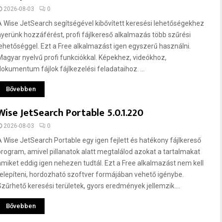
2026-08-03
0
A Wise JetSearch segítségével kibővített keresési lehetőségekhez
nyerünk hozzáférést, profi fájlkereső alkalmazás több szűrési
lehetőséggel. Ezt a Free alkalmazást igen egyszerű használni.
Magyar nyelvű profi funkciókkal. Képekhez, videókhoz,
dokumentum fájlok fájlkezelési feladataihoz. ...
Bővebben
Wise JetSearch Portable 5.0.1.220
2026-08-03
0
A Wise JetSearch Portable egy igen fejlett és hatékony fájlkereső
program, amivel pillanatok alatt megtalálod azokat a tartalmakat
amiket eddig igen nehezen tudtál. Ezt a Free alkalmazást nem kell
telepíteni, hordozható szoftver formájában vehető igénybe.
Szűrhető keresési területek, gyors eredmények jellemzik....
Bővebben