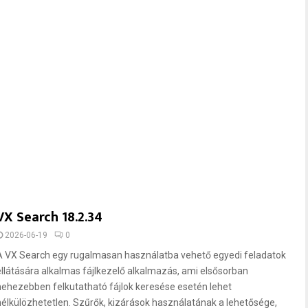
VX Search 18.2.34
2026-06-19
0
A VX Search egy rugalmasan használatba vehető egyedi feladatok
ellátására alkalmas fájlkezelő alkalmazás, ami elsősorban
nehezebben felkutatható fájlok keresése esetén lehet
nélkülözhetetlen. Szűrők, kizárások használatának a lehetősége,