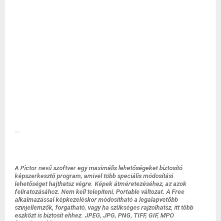
--
A Pictor nevű szoftver egy maximális lehetőségeket biztosító
képszerkesztő program, amivel több speciális módosítási
lehetőséget hajthatsz végre. Képek átméretezéséhez, az azok
feliratozásához. Nem kell telepíteni, Portable változat. A Free
alkalmazással képkezeléskor módosítható a legalapvetőbb
színjellemzők, forgatható, vagy ha szükséges rajzolhatsz, itt több
eszközt is biztosít ehhez. JPEG, JPG, PNG, TIFF, GIF, MPO