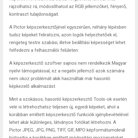
rajzolhatsz rá, módosíthatod az RGB jellemzőket, fényerő,
kontraszt tulajdonságait.
A Pictor képszerkesztőjével egyszerűen, néhány lépésben
tudsz képeket feliratozni, azon logók helyezhetőek el,
rengeteg testre szabási, illetve beállítási képességet lehet
felfedezni a felhasználói felületen.
A képszerkesztő szoftver sajnos nem rendelkezik Magyar
nyelvi támogatással, ez a negatív jellemző azok számára
nem okoz problémát akik használtak már hasonló
képkezelő alkalmazást.
Mint a szokásos, hasonló képszerkesztő Tools-ok esetén
vele is létrehozhatsz teljesen új, egyedi képeket, ahol a
korábban említett képszerkesztő funkciók igénybevételével
lehet akár különleges, látványos fotókat létrehozni. A
Pictor JPEG, JPG, PNG, TIFF, GIF, MPO képformátumoknál
biztosítja a korábban említett módosítási mozzanatokat.