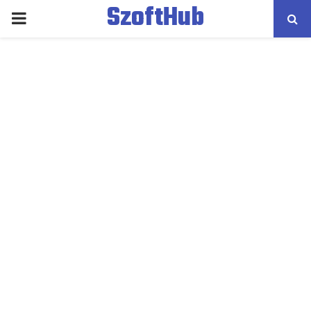
SzoftHub
PRIMARY
MENU