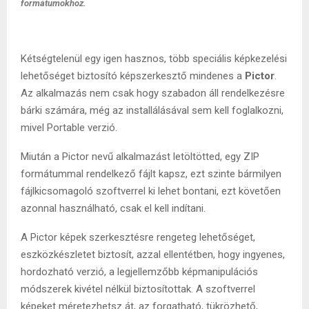
formátumokhoz.
Kétségtelenül egy igen hasznos, több speciális képkezelési
lehetőséget biztosító képszerkesztő mindenes a
Pictor
.
Az alkalmazás nem csak hogy szabadon áll rendelkezésre
bárki számára, még az installálásával sem kell foglalkozni,
mivel Portable verzió.
Miután a Pictor nevű alkalmazást letöltötted, egy ZIP
formátummal rendelkező fájlt kapsz, ezt szinte bármilyen
fájlkicsomagoló szoftverrel ki lehet bontani, ezt követően
azonnal használható, csak el kell indítani.
A Pictor képek szerkesztésre rengeteg lehetőséget,
eszközkészletet biztosít, azzal ellentétben, hogy ingyenes,
hordozható verzió, a legjellemzőbb képmanipulációs
módszerek kivétel nélkül biztosítottak. A szoftverrel
képeket méretezhetsz át, az forgatható, tükrözhető,