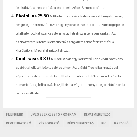
felskálázása, restaurálása és effektezése. A mesterséges...
PhotoLine 25.50
A PhotoLine nevű alkalmazással kényelmesen,
rengeteg szerkesztő eszköz igénybevételével tudod a számítógépeden
található fotókat szerkeszteni, vagy létrehozni teljesen újakat. Az
eszköztárára kitérve kiemelkedő szolgáltatásokat fedezhet fel a
kipróbálója. Megfelel rajzoláshoz,...
CoolTweak 3.3.0
A CoolTweak egy korszerű, rendkívül hatékony
opciókkal ellátott képkezelő szoftver. Az alábbi Free alkalmazással
képszerkesztési feladatokat láthatsz el, ideális fotók átméretezéséhez,
konvertálásra, feliratozáshoz, illetve a végeredmény megosztásához is
felhasználható....
FILEFRIEND
JPEG SZERKESZTŐ PROGRAM
KÉPÁTMÉRETEZŐ
KÉPFELIRATOZÓ
KÉPFORGATÓ
KÉPSZERKESZTŐ
PIC
RAJZOLÓ