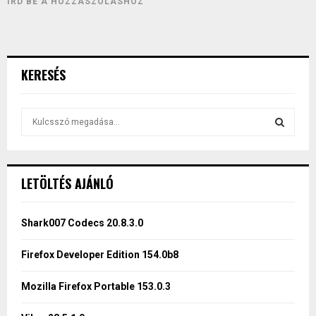
ÍRD BE A HOZZÁSZÓLÁSHOZ
KERESÉS
S
e
a
S
r
c
E
LETÖLTÉS AJÁNLÓ
h
f
A
o
Shark007 Codecs 20.8.3.0
r
R
:
Firefox Developer Edition 154.0b8
C
Mozilla Firefox Portable 153.0.3
H