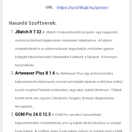
URL
https://szofthub.hu/pictor/
Hasonló Szoftverek:
JBatch It 7.32
A JBatch It képszerkesztő program egy nagyszerű
eszköz különböző képkezelési műveletek futtatásához. A fotóink
megtekintését is az alkalmazással végezhetjük miközben gyakori
kötegelt képszerkesztési feladatokat futtatunk a fájlokon. A könnyen
használható...
Artweaver Plus 8.1.6
Az Artweaver Plus egy professzionális
képszerkesztő alkalmazás, amivel komolyabb lépések mellőzése nélkül
tudod meglévő fotóidat módosítani, vagy akár újakat létrehozni. Többek
között lehet vele rajzolni, feliratozni, forgatni, Biztosít rétegkezelési
támogatást,...
GOM Pic 24.0.12.3
A GOM Pic remekül használható
képszerkesztési műveletekhez, ami új képek létrehozásához is szolgál
funkciókkal. A szoftver olyan funkciókkal nyűgöz le minket mint a fotók