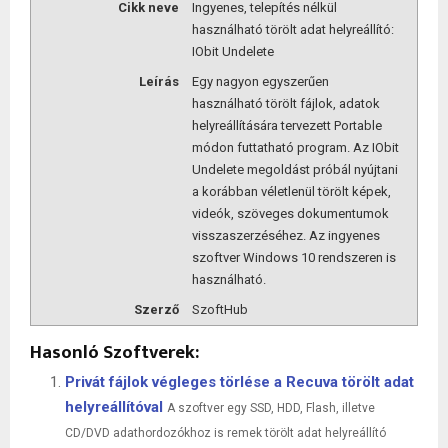
Cikk neve
Ingyenes, telepítés nélkül
használható törölt adat helyreállító:
IObit Undelete
Leírás
Egy nagyon egyszerűen
használható törölt fájlok, adatok
helyreállítására tervezett Portable
módon futtatható program. Az IObit
Undelete megoldást próbál nyújtani
a korábban véletlenül törölt képek,
videók, szöveges dokumentumok
visszaszerzéséhez. Az ingyenes
szoftver Windows 10 rendszeren is
használható.
Szerző
SzoftHub
Hasonló Szoftverek:
Privát fájlok végleges törlése a Recuva törölt adat
helyreállítóval
A szoftver egy SSD, HDD, Flash, illetve
CD/DVD adathordozókhoz is remek törölt adat helyreállító