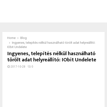
Home
Blog
Ingyenes, telepítés nélkül használható törölt adat helyreállító:
IObit Undelete
Ingyenes, telepítés nélkül használható
törölt adat helyreállító: IObit Undelete
2017-10-28
0