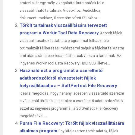
amivel akár egy mély vizsgálattal kutathatóak fel a
visszaállítható tartalmak. Videókhoz, Audiókhoz,
dokumentumokhoz, illetve tömörített fájlokhoz...
Törölt tartalmak visszaállítására tervezett
program a WorkinTool Data Recovery
A törölt fájlok
visszaállításához futtatható programmal felhasználó
optimalizált fájlkeresési módszerrel tudjuk a fájlokat felkutatni
ami után akár csoportosan állíthatóak vissza a tartalmak. Az
ingyenes WorkinTool Data Recovery HDD, SSD, illetve...
Használd ezt a programot a cserélhető
adathordozóidról elvesztetett fájlok
helyreállításához – SoftPerfect File Recovery
Ideális megoldás, hogy néhány lépésben vissza tudd szerezni
a véletlenül törölt fájljaidat akár a cserélhető adathordozóidról
ezzel az ingyenes programmal, a SoftPerfect File Recovery
megoldásával....
Puran File Recovery: Törölt fájlok visszaállítására
alkalmas program
Egy kifejezetten törölt adatok, fájlok