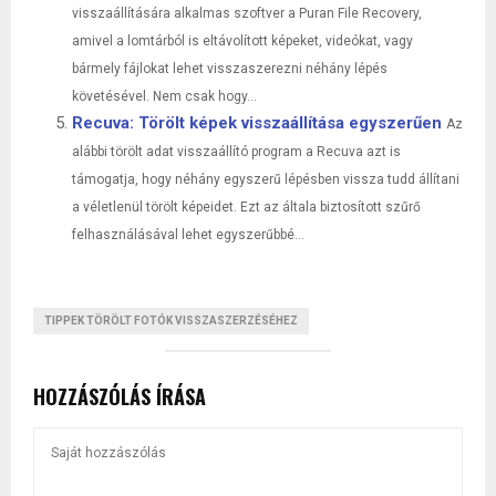
visszaállítására alkalmas szoftver a Puran File Recovery,
amivel a lomtárból is eltávolított képeket, videókat, vagy
bármely fájlokat lehet visszaszerezni néhány lépés
követésével. Nem csak hogy...
Recuva: Törölt képek visszaállítása egyszerűen
Az
alábbi törölt adat visszaállító program a Recuva azt is
támogatja, hogy néhány egyszerű lépésben vissza tudd állítani
a véletlenül törölt képeidet. Ezt az általa biztosított szűrő
felhasználásával lehet egyszerűbbé...
TIPPEK TÖRÖLT FOTÓK VISSZASZERZÉSÉHEZ
HOZZÁSZÓLÁS ÍRÁSA