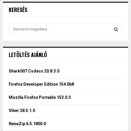
KERESÉS
S
e
a
S
r
c
E
LETÖLTÉS AJÁNLÓ
h
f
A
o
Shark007 Codecs 20.8.3.0
r
R
:
Firefox Developer Edition 154.0b8
C
Mozilla Firefox Portable 153.0.3
H
Viber 28.5.1.0
NanaZip 6.5.1800.0