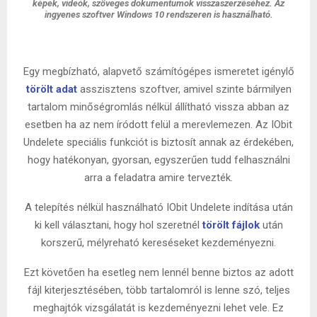
képek, videók, szöveges dokumentumok visszaszerzéséhez. Az
ingyenes szoftver Windows 10 rendszeren is használható.
Egy megbízható, alapvető számítógépes ismeretet igénylő
törölt adat
asszisztens szoftver, amivel szinte bármilyen
tartalom minőségromlás nélkül állítható vissza abban az
esetben ha az nem íródott felül a merevlemezen. Az IObit
Undelete speciális funkciót is biztosít annak az érdekében,
hogy hatékonyan, gyorsan, egyszerűen tudd felhasználni
arra a feladatra amire tervezték.
A telepítés nélkül használható IObit Undelete indítása után
ki kell választani, hogy hol szeretnél
törölt fájlok
után
korszerű, mélyreható kereséseket kezdeményezni.
Ezt követően ha esetleg nem lennél benne biztos az adott
fájl kiterjesztésében, több tartalomról is lenne szó, teljes
meghajtók vizsgálatát is kezdeményezni lehet vele. Ez