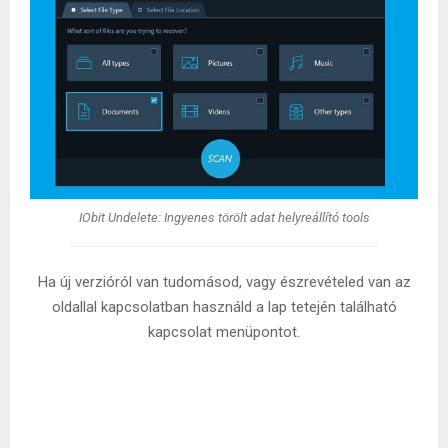
IObit Undelete: Ingyenes törölt adat helyreállító tools
Ha új verzióról van tudomásod, vagy észrevételed van az
oldallal kapcsolatban használd a lap tetején található
kapcsolat menüpontot.