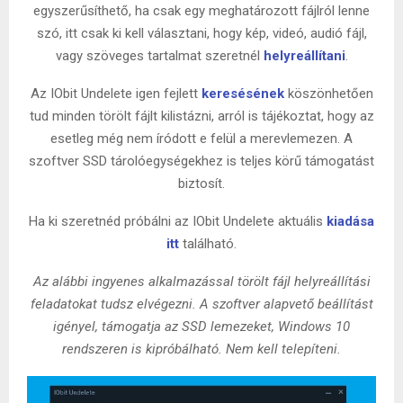
egyszerűsíthető, ha csak egy meghatározott fájlról lenne
szó, itt csak ki kell választani, hogy kép, videó, audió fájl,
vagy szöveges tartalmat szeretnél
helyreállítani
.
Az IObit Undelete igen fejlett
keresésének
köszönhetően
tud minden törölt fájlt kilistázni, arról is tájékoztat, hogy az
esetleg még nem íródott e felül a merevlemezen. A
szoftver SSD tárolóegységekhez is teljes körű támogatást
biztosít.
Ha ki szeretnéd próbálni az IObit Undelete aktuális
kiadása
itt
található.
Az alábbi ingyenes alkalmazással törölt fájl helyreállítási
feladatokat tudsz elvégezni. A szoftver alapvető beállítást
igényel, támogatja az SSD lemezeket, Windows 10
rendszeren is kipróbálható. Nem kell telepíteni.