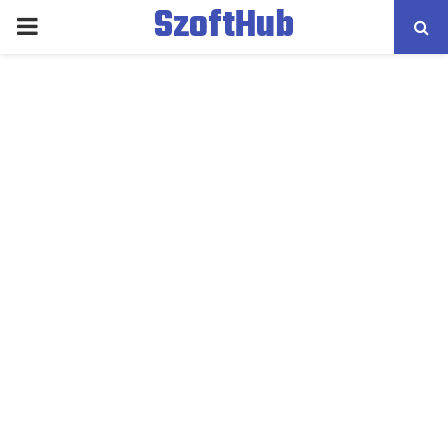
SzoftHub
PRIMARY
MENU