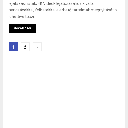
lejátszási listák, 4K Videók lejátszásához kiváló,
hangsávokkal, feliratokkal elérhető tartalmak megnyitását is
lehetővé teszi....
Bővebben
Bejegyzések
1
2
lapozása