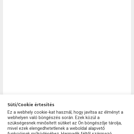
Süti/Cookie értesítés
Ez a webhely cookie-kat használ, hogy javítsa az élményt a
webhelyen való böngészés során. Ezek közül a
SzoftHub
szükségesnek minősített sütiket az Ön böngészője tárolja,
mivel ezek elengedhetetlenek a weboldal alapvető
funkcióinak működéséhez. Harmadik féltől származó