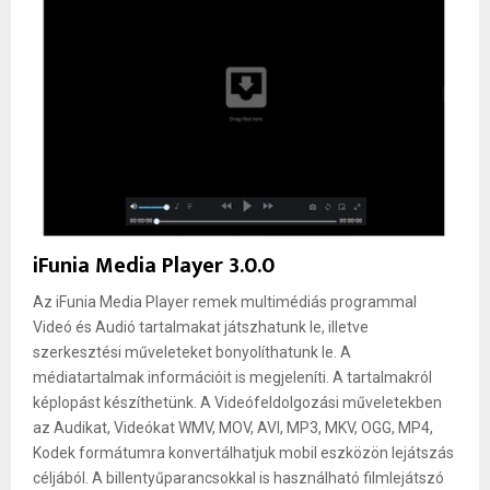
iFunia Media Player 3.0.0
Az iFunia Media Player remek multimédiás programmal
Videó és Audió tartalmakat játszhatunk le, illetve
szerkesztési műveleteket bonyolíthatunk le. A
médiatartalmak információit is megjeleníti. A tartalmakról
képlopást készíthetünk. A Videófeldolgozási műveletekben
az Audikat, Videókat WMV, MOV, AVI, MP3, MKV, OGG, MP4,
Kodek formátumra konvertálhatjuk mobil eszközön lejátszás
céljából. A billentyűparancsokkal is használható filmlejátszó