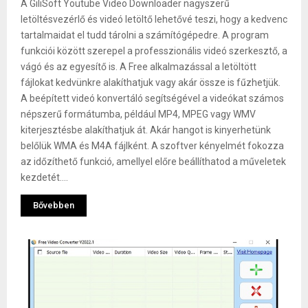
A GiliSoft Youtube Video Downloader nagyszerű
letöltésvezérlő és videó letöltő lehetővé teszi, hogy a kedvenc
tartalmaidat el tudd tárolni a számítógépedre. A program
funkciói között szerepel a professzionális videó szerkesztő, a
vágó és az egyesítő is. A Free alkalmazással a letöltött
fájlokat kedvünkre alakíthatjuk vagy akár össze is fűzhetjük.
A beépített videó konvertáló segítségével a videókat számos
népszerű formátumba, például MP4, MPEG vagy WMV
kiterjesztésbe alakíthatjuk át. Akár hangot is kinyerhetünk
belőlük WMA és M4A fájlként. A szoftver kényelmét fokozza
az időzíthető funkció, amellyel előre beállíthatod a műveletek
kezdetét....
Bővebben