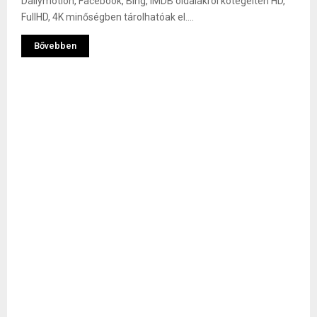
Dailymotion, Facebook, Bing, IMDB oldalakról kötegelten HD,
FullHD, 4K minőségben tárolhatóak el....
Bővebben