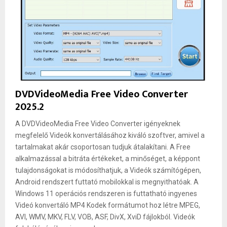
DVDVideoMedia Free Video Converter
2025.2
A DVDVideoMedia Free Video Converter igényeknek
megfelelő Videók konvertálásához kiváló szoftver, amivel a
tartalmakat akár csoportosan tudjuk átalakítani. A Free
alkalmazással a bitráta értékeket, a minőséget, a képpont
tulajdonságokat is módosíthatjuk, a Videók számítógépen,
Android rendszert futtató mobilokkal is megnyithatóak. A
Windows 11 operációs rendszeren is futtatható ingyenes
Videó konvertáló MP4 Kodek formátumot hoz létre MPEG,
AVI, WMV, MKV, FLV, VOB, ASF, DivX, XviD fájlokból. Videók