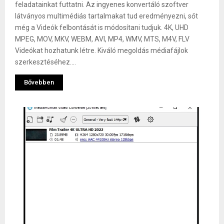
feladatainkat futtatni. Az ingyenes konvertáló szoftver
látványos multimédiás tartalmakat tud eredményezni, sőt
még a Videók felbontását is módosítani tudjuk. 4K, UHD
MPEG, MOV, MKV, WEBM, AVI, MP4, WMV, MTS, M4V, FLV
Videókat hozhatunk létre. Kiváló megoldás médiafájlok
szerkesztéséhez....
Bővebben