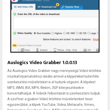
Auslogics Video Grabber 1.0.0.13
Az Auslogics Video Grabber nagy mennyiségű Videó letöltési
munkafolyamatokhoz ideális amivel a klipjeinkkel különféle
szerkesztési műveleteket is el tudunk végezni. A klipeket
MP3, WMV, AVI, MP4, Webm, 3GP kiterjesztésekre
konvertálhatjuk. A Videók felbontását is szerkeszteni tudjuk.
A szoftver a gyakori Videó letöltési műveleteinket teszi
egyszerűbbé, a klipek YouTube, Videa, Metacafe, Vimeo,