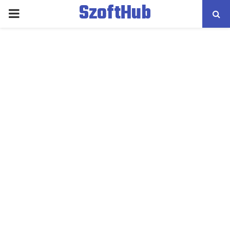
SzoftHub
PRIMARY
MENU