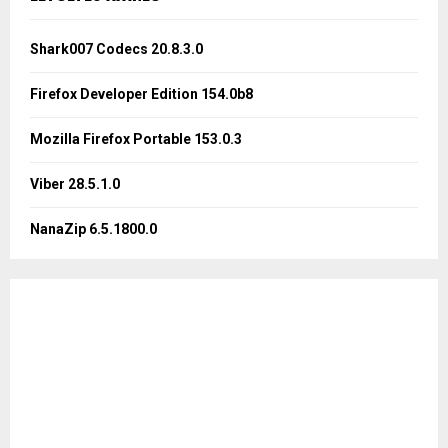
h
f
A
o
Shark007 Codecs 20.8.3.0
r
R
:
Firefox Developer Edition 154.0b8
C
Mozilla Firefox Portable 153.0.3
H
Viber 28.5.1.0
NanaZip 6.5.1800.0