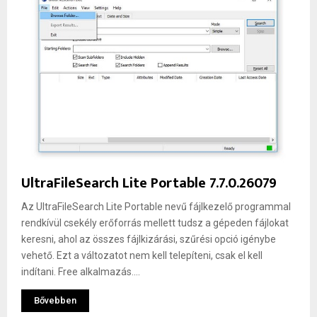
UltraFileSearch Lite Portable 7.7.0.26079
Az UltraFileSearch Lite Portable nevű fájlkezelő programmal
rendkívül csekély erőforrás mellett tudsz a gépeden fájlokat
keresni, ahol az összes fájlkizárási, szűrési opció igénybe
vehető. Ezt a változatot nem kell telepíteni, csak el kell
indítani. Free alkalmazás....
Bővebben