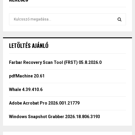
S
e
a
S
r
c
E
LETÖLTÉS AJÁNLÓ
h
f
A
o
Farbar Recovery Scan Tool (FRST) 05.8.2026.0
r
R
:
pdfMachine 20.61
C
Whale 4.39.410.6
H
Adobe Acrobat Pro 2026.001.21779
Windows Snapshot Grabber 2026.18.806.3193