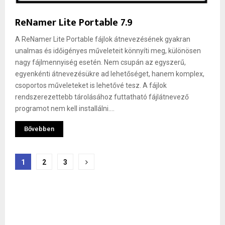
ReNamer Lite Portable 7.9
A ReNamer Lite Portable fájlok átnevezésének gyakran
unalmas és időigényes műveleteit könnyíti meg, különösen
nagy fájlmennyiség esetén. Nem csupán az egyszerű,
egyenkénti átnevezésükre ad lehetőséget, hanem komplex,
csoportos műveleteket is lehetővé tesz. A fájlok
rendszerezettebb tárolásához futtatható fájlátnevező
programot nem kell installálni....
Bővebben
Bejegyzések
1
2
3
lapozása