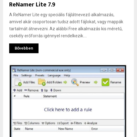
ReNamer Lite 7.9
A ReNamer Lite egy speciális fájlátnevező alkalmazás,
amivel akár csoportosan tudsz adott fájlokat, vagy mappák
tartalmát átnevezni. Az alábbi Free alkalmazás kis méretű,
csekély erőforrás igénnyel rendelkezik....
Bővebben