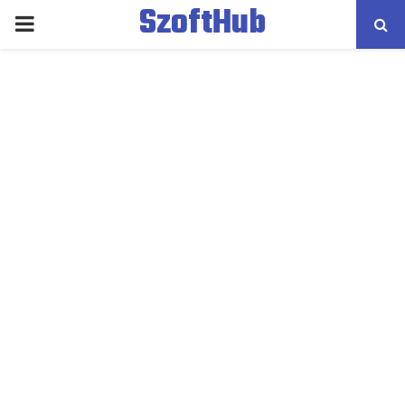
SzoftHub
PRIMARY
MENU