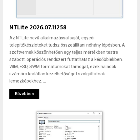
NTLite 2026.07.11258
Az NTLite nevű alkalmazással saját, egyedi
telepítőkészleteket tudsz összeállítani néhány lépésben. A
szoftvernek köszönhetően egy teljes mértékben testre
szabott, operációs rendszert futtathatsz a későbbiekben.
WIM, ESD, SWM formátumokat támogat, ezek haladók
számára korlátlan kezelhetőséget szolgáltatnak
lemezképekhez. ...
Bővebben