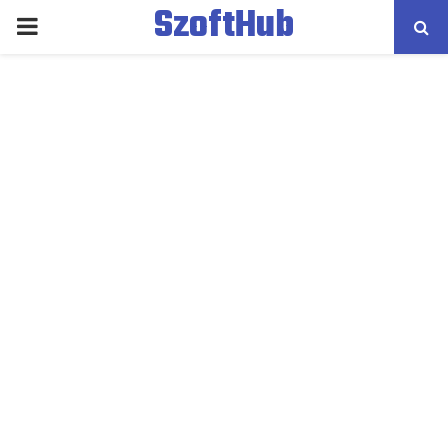
SzoftHub
PRIMARY
MENU