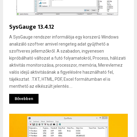
SysGauge 13.4.12
A SysGauge rendszer informálója egy korszerű Windows
analizáló szoftver amivel rengeteg adat gyűjthető a
szoftveres jellemzőkről. A szabadon, ingyenesen
kipróbálható változat a futó folyamatokról, Process, hálózati
aktivitás monitorozása, processzor, memória, Merevlemez
valós idejű aktivitásának a figyelésére használható fel,
tájékoztat. .TXT, HTML, PDF, Excel formátumban el is
menthető az elkészült jelentés....
Bővebben