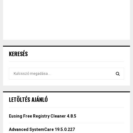
KERESÉS
S
e
a
S
r
c
E
LETÖLTÉS AJÁNLÓ
h
f
A
o
Eusing Free Registry Cleaner 4.8.5
r
R
:
Advanced SystemCare 19.5.0.227
C