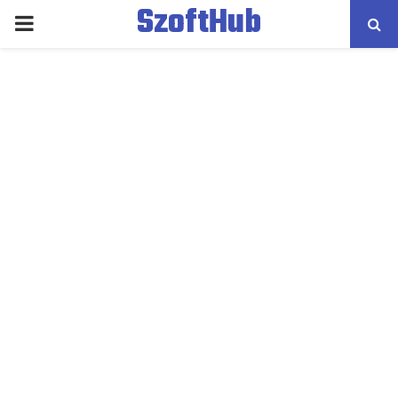
SzoftHub
PRIMARY
MENU