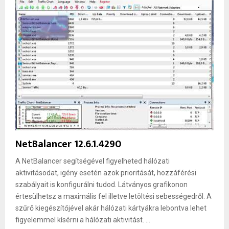
NetBalancer 12.6.1.4290
A NetBalancer segítségével figyelheted hálózati
aktivitásodat, igény esetén azok prioritását, hozzáférési
szabályait is konfigurálni tudod. Látványos grafikonon
értesülhetsz a maximális fel illetve letöltési sebességedről. A
szűrő kiegészítőjével akár hálózati kártyákra lebontva lehet
figyelemmel kísérni a hálózati aktivitást. ...