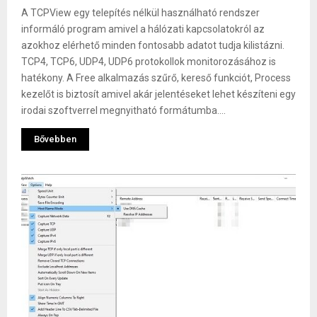
A TCPView egy telepítés nélkül használható rendszer
informáló program amivel a hálózati kapcsolatokról az
azokhoz elérhető minden fontosabb adatot tudja kilistázni.
TCP4, TCP6, UDP4, UDP6 protokollok monitorozásához is
hatékony. A Free alkalmazás szűrő, kereső funkciót, Process
kezelőt is biztosít amivel akár jelentéseket lehet készíteni egy
irodai szoftverrel megnyitható formátumba....
Bővebben