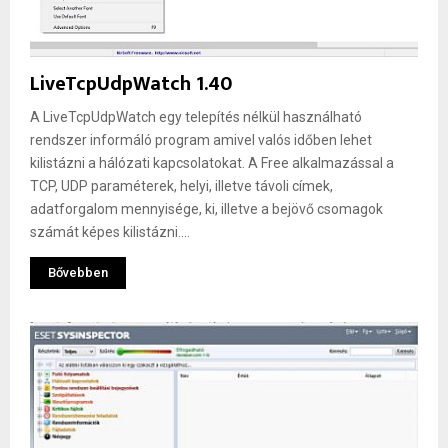
LiveTcpUdpWatch 1.40
A LiveTcpUdpWatch egy telepítés nélkül használható
rendszer informáló program amivel valós időben lehet
kilistázni a hálózati kapcsolatokat. A Free alkalmazással a
TCP, UDP paraméterek, helyi, illetve távoli címek,
adatforgalom mennyisége, ki, illetve a bejövő csomagok
számát képes kilistázni....
Bővebben