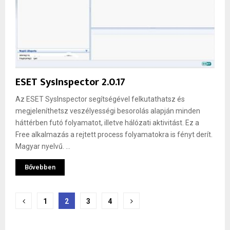
ESET SysInspector 2.0.17
Az ESET SysInspector segítségével felkutathatsz és
megjeleníthetsz veszélyességi besorolás alapján minden
háttérben futó folyamatot, illetve hálózati aktivitást. Ez a
Free alkalmazás a rejtett process folyamatokra is fényt derít.
Magyar nyelvű. ...
Bővebben
Bejegyzések
1
2
3
4
lapozása