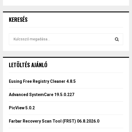
KERESÉS
S
e
a
S
r
c
E
LETÖLTÉS AJÁNLÓ
h
f
A
o
Eusing Free Registry Cleaner 4.8.5
r
R
:
Advanced SystemCare 19.5.0.227
C
PicView 5.0.2
H
Farbar Recovery Scan Tool (FRST) 06.8.2026.0