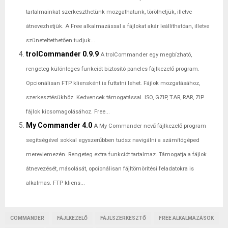
tartalmainkat szerkeszthetünk mozgathatunk, törölhetjük, illetve
átnevezhetjük. A Free alkalmazással a fájlokat akár leállíthatóan, illetve
szüneteltethetően tudjuk...
trolCommander 0.9.9
A trolCommander egy megbízható,
rengeteg különleges funkciót biztosító paneles fájlkezelő program.
Opcionálisan FTP kliensként is futtatni lehet. Fájlok mozgatásához,
szerkesztésükhöz. Kedvencek támogatással. ISO, GZIP, TAR, RAR, ZIP
fájlok kicsomagolásához. Free...
My Commander 4.0
A My Commander nevű fájlkezelő program
segítségével sokkal egyszerűbben tudsz navigálni a számítógéped
merevlemezén. Rengeteg extra funkciót tartalmaz. Támogatja a fájlok
átnevezését, másolását, opcionálisan fájltömörítési feladatokra is
alkalmas. FTP kliens...
COMMANDER
FÁJLKEZELŐ
FÁJLSZERKESZTŐ
FREE ALKALMAZÁSOK