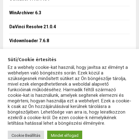
C
WinArchiver 6.3
H
DaVinci Resolve 21.0.4
Vidownloader 7.6.8
Süti/Cookie értesítés
Ez a webhely cookie-kat használ, hogy javítsa az élményt a
webhelyen való böngészés során. Ezek közül a
SzoftHub
szükségesnek minősített sütiket az Ön böngészője tárolja,
mivel ezek elengedhetetlenek a weboldal alapvető
funkcióinak működéséhez. Harmadik féltől származó
cookie-kat is használunk, amelyek segítenek elemezni és
megérteni, hogyan használja ezt a webhelyet. Ezek a cookie-
k csak az Ön hozzájárulásával kerülnek tárolásra a
böngészőjében. Lehetősége van arra is, hogy leiratkozzon
ezekről a cookie-król. De ezen cookie-k némelyikének
letiltása hatással lehet a böngészési élményére.
2025 - szofthub.hu. All Right Reserved.
SzoftHub
Cookie Beállítás
Mindet elfogad