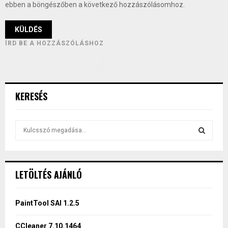
ebben a böngészőben a következő hozzászólásomhoz.
ÍRD BE A HOZZÁSZÓLÁSHOZ
KERESÉS
S
e
a
S
r
c
E
LETÖLTÉS AJÁNLÓ
h
f
A
o
PaintTool SAI 1.2.5
r
R
:
CCleaner 7.10.1464