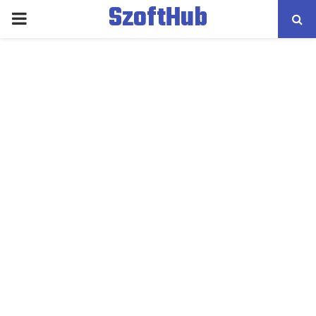
SzoftHub
PRIMARY
MENU