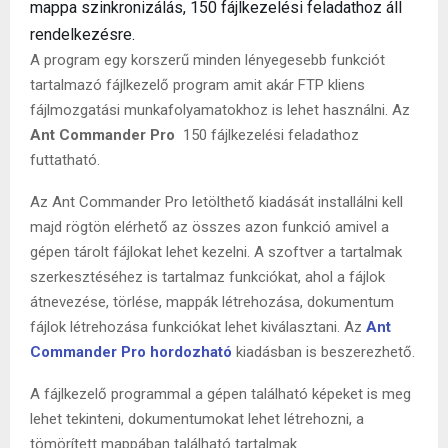
mappa szinkronizálás, 150 fájlkezelési feladathoz áll
rendelkezésre.
A program egy korszerű minden lényegesebb funkciót
tartalmazó fájlkezelő program amit akár FTP kliens
fájlmozgatási munkafolyamatokhoz is lehet használni. Az
Ant Commander Pro
150 fájlkezelési feladathoz
futtatható.
Az Ant Commander Pro letölthető kiadását installálni kell
majd rögtön elérhető az összes azon funkció amivel a
gépen tárolt fájlokat lehet kezelni. A szoftver a tartalmak
szerkesztéséhez is tartalmaz funkciókat, ahol a fájlok
átnevezése, törlése, mappák létrehozása, dokumentum
fájlok létrehozása funkciókat lehet kiválasztani. Az
Ant
Commander Pro hordozható
kiadásban is beszerezhető.
A fájlkezelő programmal a gépen található képeket is meg
lehet tekinteni, dokumentumokat lehet létrehozni, a
tömörített mappában található tartalmak