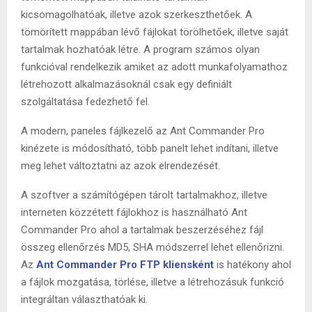
kicsomagolhatóak, illetve azok szerkeszthetőek. A
tömörített mappában lévő fájlokat törölhetőek, illetve saját
tartalmak hozhatóak létre. A program számos olyan
funkcióval rendelkezik amiket az adott munkafolyamathoz
létrehozott alkalmazásoknál csak egy definiált
szolgáltatása fedezhető fel.
A modern, paneles fájlkezelő az Ant Commander Pro
kinézete is módosítható, több panelt lehet indítani, illetve
meg lehet változtatni az azok elrendezését.
A szoftver a számítógépen tárolt tartalmakhoz, illetve
interneten közzétett fájlokhoz is használható Ant
Commander Pro ahol a tartalmak beszerzéséhez fájl
összeg ellenőrzés MD5, SHA módszerrel lehet ellenőrizni.
Az
Ant Commander Pro FTP kliensként
is hatékony ahol
a fájlok mozgatása, törlése, illetve a létrehozásuk funkció
integráltan választhatóak ki.