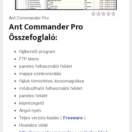
Rating
1 star
2 stars
3 stars
4 stars
5 stars
Ant Commander Pro
Ant Commander Pro
Összefoglaló:
fájlkezelő program
FTP kliens
paneles felhasználói felület
mappa szinkronizálás
fájlok tömörítése, kicsomagolása
módosítható felhasználói felület
paneles felület
képnézegető
Angol nyelv
Teljes verziós kiadás (
Freeware
)
Hivatalos oldal: