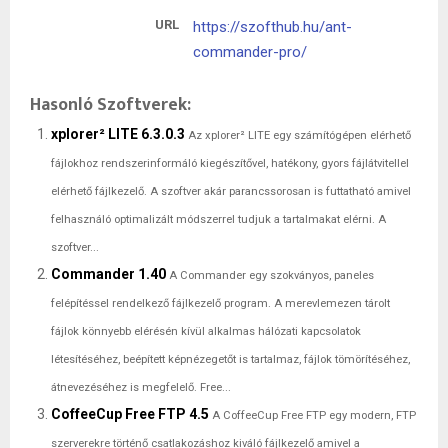
URL
https://szofthub.hu/ant-
commander-pro/
Hasonló Szoftverek:
xplorer² LITE 6.3.0.3
Az xplorer² LITE egy számítógépen elérhető
fájlokhoz rendszerinformáló kiegészítővel, hatékony, gyors fájlátvitellel
elérhető fájlkezelő. A szoftver akár parancssorosan is futtatható amivel
felhasználó optimalizált módszerrel tudjuk a tartalmakat elérni. A
szoftver...
Commander 1.40
A Commander egy szokványos, paneles
felépítéssel rendelkező fájlkezelő program. A merevlemezen tárolt
fájlok könnyebb elérésén kívül alkalmas hálózati kapcsolatok
létesítéséhez, beépített képnézegetőt is tartalmaz, fájlok tömörítéséhez,
átnevezéséhez is megfelelő. Free...
CoffeeCup Free FTP 4.5
A CoffeeCup Free FTP egy modern, FTP
szerverekre történő csatlakozáshoz kiváló fájlkezelő amivel a