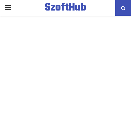
SzoftHub
PRIMARY
MENU