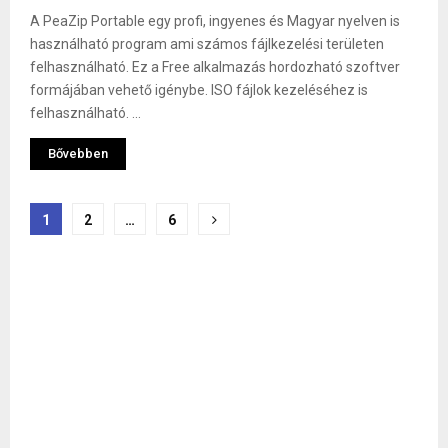
A PeaZip Portable egy profi, ingyenes és Magyar nyelven is
használható program ami számos fájlkezelési területen
felhasználható. Ez a Free alkalmazás hordozható szoftver
formájában vehető igénybe. ISO fájlok kezeléséhez is
felhasználható. ...
Bővebben
Bejegyzések
1
2
…
6
lapozása