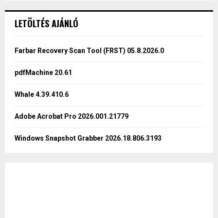
S
r
c
E
LETÖLTÉS AJÁNLÓ
h
f
A
o
Farbar Recovery Scan Tool (FRST) 05.8.2026.0
r
R
:
pdfMachine 20.61
C
Whale 4.39.410.6
H
Adobe Acrobat Pro 2026.001.21779
Windows Snapshot Grabber 2026.18.806.3193