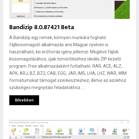
Bandizip 8.0.87421 Beta
A Bandizip egy remek, könnyen munkára fogható
fájlkicsomagoló alkalmazás ami Magyar nyelven is
használható, kis erőforrás igény jellemzi. Meglévő fájlok
kicsomagolásához, újak tömörítéséhez ideális ZIP kezelő
program. Free alkalmazásként futtatható. RAR, ACE, ALZ,
APK, ARJ, BZ, BZ2, CAB, EGG, JAR, IMG, LHA, LHZ, WAR, WIM
formátumokat támogat szerkesztéshez, illetve az azokhoz
szükséges megnyitási feladatokhoz. ...
Bővebben