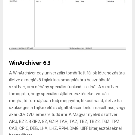
WinArchiver 6.3
A WinArchiver egy univerzális tömörített fájlok létrehozására,
illetve a meglévő fájlok kicsomagolására használható
szoftver, ami néhány speciális funkciót is kínál. A szoftver
támogatja, hogy speciális fájlkiterjesztéseket virtuális
meghajtó formájában tudj megnyitni, titkosíthasd, illetve ha
szükséges a fájlkezelő szolgáltatásain belül másolhasd, vagy
akár CD/DVD lemezre tudd írni. A Magyar nyelvű szoftver
ARJ, BZ2, BZIP2, GZ, GZIP, TAR, TAZ, TBZ, TBZ2, TGZ, TPZ,
CAB, CPIO, DEB, LHA, LHZ, RPM, DMG, UIFF kiterjesztéseknél