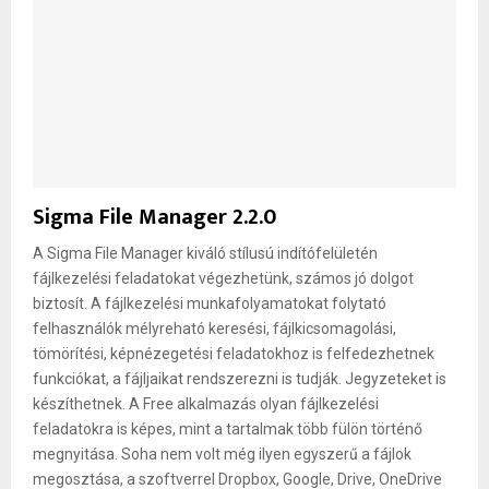
Sigma File Manager 2.2.0
A Sigma File Manager kiváló stílusú indítófelületén
fájlkezelési feladatokat végezhetünk, számos jó dolgot
biztosít. A fájlkezelési munkafolyamatokat folytató
felhasználók mélyreható keresési, fájlkicsomagolási,
tömörítési, képnézegetési feladatokhoz is felfedezhetnek
funkciókat, a fájljaikat rendszerezni is tudják. Jegyzeteket is
készíthetnek. A Free alkalmazás olyan fájlkezelési
feladatokra is képes, mint a tartalmak több fülön történő
megnyitása. Soha nem volt még ilyen egyszerű a fájlok
megosztása, a szoftverrel Dropbox, Google, Drive, OneDrive