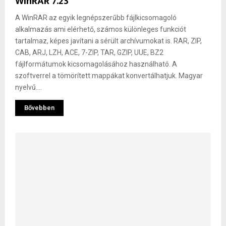
WinRAR 7.23
A WinRAR az egyik legnépszerűbb fájlkicsomagoló
alkalmazás ami elérhető, számos különleges funkciót
tartalmaz, képes javítani a sérült archívumokat is. RAR, ZIP,
CAB, ARJ, LZH, ACE, 7-ZIP, TAR, GZIP, UUE, BZ2
fájlformátumok kicsomagolásához használható. A
szoftverrel a tömörített mappákat konvertálhatjuk. Magyar
nyelvű....
Bővebben