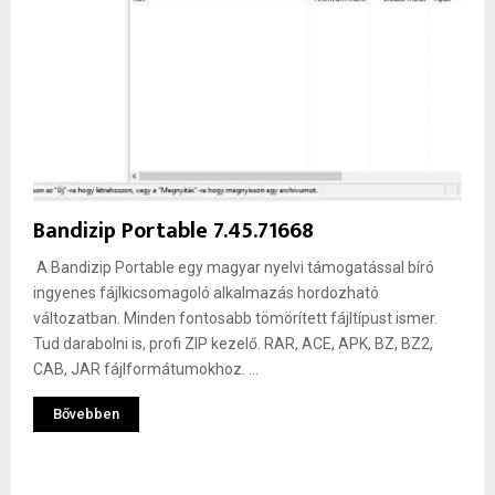
Bandizip Portable 7.45.71668
A Bandizip Portable egy magyar nyelvi támogatással bíró
ingyenes fájlkicsomagoló alkalmazás hordozható
változatban. Minden fontosabb tömörített fájltípust ismer.
Tud darabolni is, profi ZIP kezelő. RAR, ACE, APK, BZ, BZ2,
CAB, JAR fájlformátumokhoz. ...
Bővebben