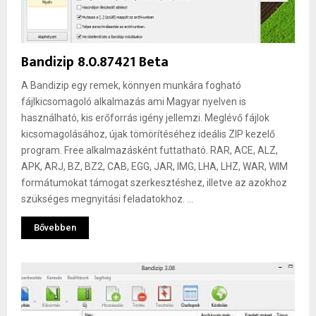
Bandizip 8.0.87421 Beta
A Bandizip egy remek, könnyen munkára fogható
fájlkicsomagoló alkalmazás ami Magyar nyelven is
használható, kis erőforrás igény jellemzi. Meglévő fájlok
kicsomagolásához, újak tömörítéséhez ideális ZIP kezelő
program. Free alkalmazásként futtatható. RAR, ACE, ALZ,
APK, ARJ, BZ, BZ2, CAB, EGG, JAR, IMG, LHA, LHZ, WAR, WIM
formátumokat támogat szerkesztéshez, illetve az azokhoz
szükséges megnyitási feladatokhoz. ...
Bővebben