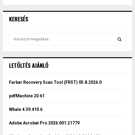
KERESÉS
S
e
a
S
r
c
E
LETÖLTÉS AJÁNLÓ
h
f
A
o
Farbar Recovery Scan Tool (FRST) 05.8.2026.0
r
R
:
pdfMachine 20.61
C
Whale 4.39.410.6
H
Adobe Acrobat Pro 2026.001.21779