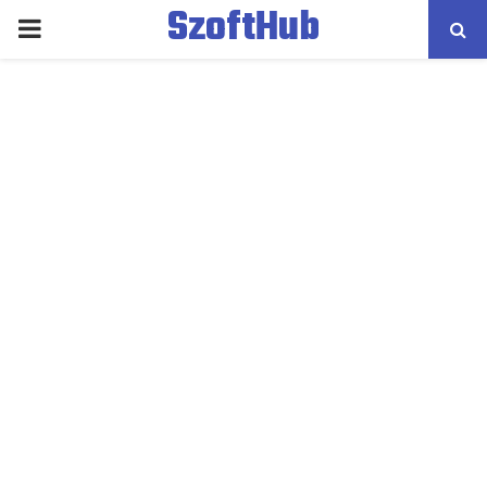
SzoftHub
PRIMARY
MENU