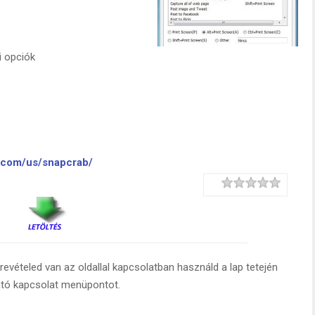
i opciók
c.com/us/snapcrab/
Rating
1 star
2 stars
3 stars
4 stars
5 stars
evételed van az oldallal kapcsolatban használd a lap tetején
ató kapcsolat menüpontot.