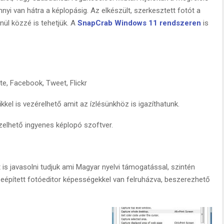
yi van hátra a képlopásig. Az elkészült, szerkesztett fotót a
ül közzé is tehetjük. A
SnapCrab Windows 11 rendszeren
is
te, Facebook, Tweet, Flickr
kel is vezérelhető amit az ízlésünkhöz is igazíthatunk.
elhető ingyenes képlopó szoftver.
is javasolni tudjuk ami Magyar nyelvi támogatással, szintén
beépített fotóeditor képességekkel van felruházva, beszerezhető