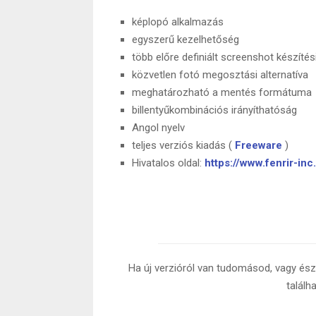
képlopó alkalmazás
egyszerű kezelhetőség
több előre definiált screenshot készítés
közvetlen fotó megosztási alternatíva
meghatározható a mentés formátuma
billentyűkombinációs irányíthatóság
Angol nyelv
teljes verziós kiadás (
Freeware
)
Hivatalos oldal:
https://www.fenrir-in
Ha új verzióról van tudomásod, vagy észr
találh