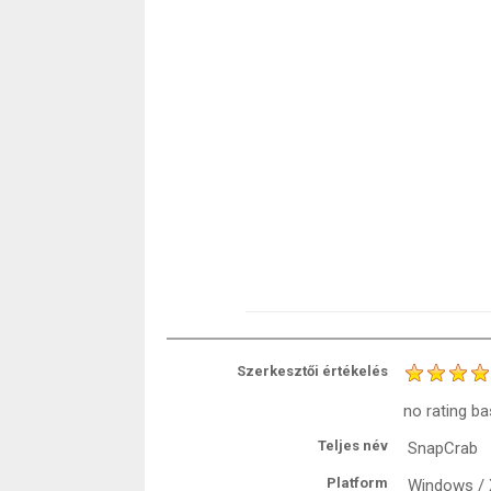
Szerkesztői értékelés
no rating
ba
Teljes név
SnapCrab
Platform
Windows / X