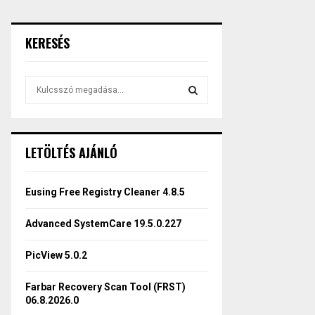
KERESÉS
S
e
a
S
r
c
E
LETÖLTÉS AJÁNLÓ
h
f
A
o
Eusing Free Registry Cleaner 4.8.5
r
R
:
Advanced SystemCare 19.5.0.227
C
PicView 5.0.2
H
Farbar Recovery Scan Tool (FRST)
06.8.2026.0