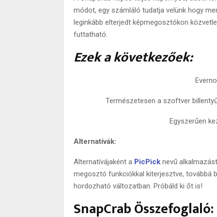
módot, egy számláló tudatja velünk hogy menn
leginkább elterjedt képmegosztókon közvetlen
futtatható.
Ezek a következőek:
Everno
Természetesen a szoftver billentyűk
Egyszerűen kez
Alternatívák:
Alternatívájaként a
PicPick
nevű alkalmazást 
megosztó funkciókkal kiterjesztve, továbbá 
hordozható változatban. Próbáld ki őt is!
SnapCrab Összefoglaló: