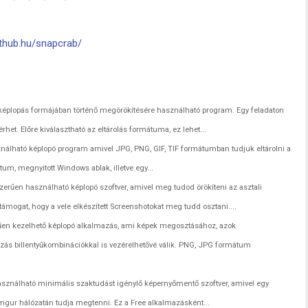
fthub.hu/snapcrab/
 képlopás formájában történő megörökítésére használható program. Egy feladaton
érhet. Előre kiválasztható az eltárolás formátuma, ez lehet...
álható képlopó program amivel JPG, PNG, GIF, TIF formátumban tudjuk eltárolni a
ktum, megnyitott Windows ablak, illetve egy...
erűen használható képlopó szoftver, amivel meg tudod örökíteni az asztali
ámogat, hogy a vele elkészített Screenshotokat meg tudd osztani....
űen kezelhető képlopó alkalmazás, ami képek megosztásához, azok
azás billentyűkombinációkkal is vezérelhetővé válik. PNG, JPG formátum
ználható minimális szaktudást igénylő képernyőmentő szoftver, amivel egy
 Imgur hálózatán tudja megtenni. Ez a Free alkalmazásként...