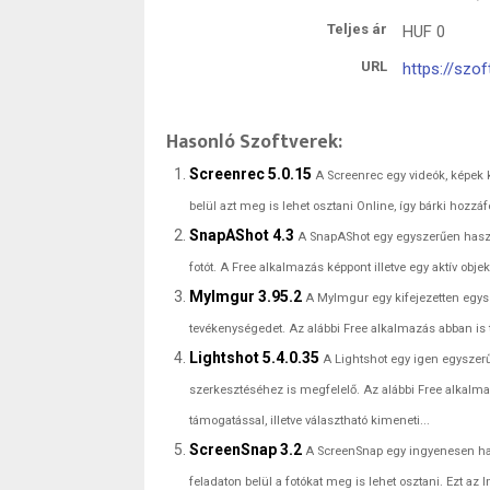
Teljes ár
HUF
0
URL
https://szo
Hasonló Szoftverek:
Screenrec 5.0.15
A Screenrec egy videók, képek
belül azt meg is lehet osztani Online, így bárki hozzáf
SnapAShot 4.3
A SnapAShot egy egyszerűen haszn
fotót. A Free alkalmazás képpont illetve egy aktív obje
MyImgur 3.95.2
A MyImgur egy kifejezetten egysz
tevékenységedet. Az alábbi Free alkalmazás abban is t
Lightshot 5.4.0.35
A Lightshot egy igen egyszer
szerkesztéséhez is megfelelő. Az alábbi Free alkalm
támogatással, illetve választható kimeneti...
ScreenSnap 3.2
A ScreenSnap egy ingyenesen has
feladaton belül a fotókat meg is lehet osztani. Ezt az