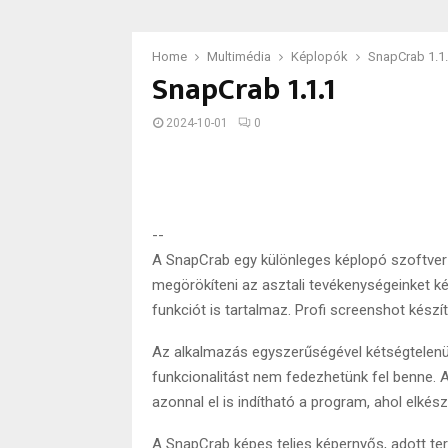
Home
Multimédia
Képlopók
SnapCrab 1.1
SnapCrab 1.1.1
2024-10-01
0
--
A SnapCrab egy különleges képlopó szoftver
megörökíteni az asztali tevékenységeinket 
funkciót is tartalmaz. Profi screenshot készít
Az alkalmazás egyszerűségével kétségtelenül 
funkcionalitást nem fedezhetünk fel benne. A
azonnal el is indítható a program, ahol elkés
A SnapCrab képes teljes képernyős, adott terü