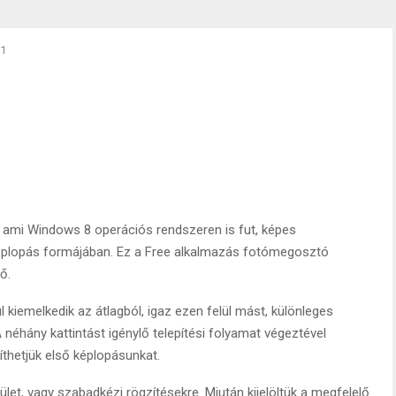
.1
 ami Windows 8 operációs rendszeren is fut, képes
képlopás formájában. Ez a Free alkalmazás fotómegosztó
ő.
kiemelkedik az átlagból, igaz ezen felül mást, különleges
 néhány kattintást igénylő telepítési folyamat végeztével
zíthetjük első képlopásunkat.
let, vagy szabadkézi rögzítésekre. Miután kijelöltük a megfelelő