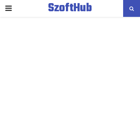
SzoftHub
PRIMARY
MENU