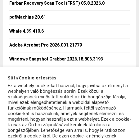
o
Farbar Recovery Scan Tool (FRST) 05.8.2026.0
r
R
:
pdfMachine 20.61
C
Whale 4.39.410.6
H
Adobe Acrobat Pro 2026.001.21779
Windows Snapshot Grabber 2026.18.806.3193
Süti/Cookie értesítés
Ez a webhely cookie-kat használ, hogy javítsa az élményt a
webhelyen való böngészés során. Ezek közül a
SzoftHub
szükségesnek minősített sütiket az Ön böngészője tárolja,
mivel ezek elengedhetetlenek a weboldal alapvető
funkcióinak működéséhez. Harmadik féltől származó
cookie-kat is használunk, amelyek segítenek elemezni és
megérteni, hogyan használja ezt a webhelyet. Ezek a cookie-
k csak az Ön hozzájárulásával kerülnek tárolásra a
böngészőjében. Lehetősége van arra is, hogy leiratkozzon
ezekről a cookie-król. De ezen cookie-k némelyikének