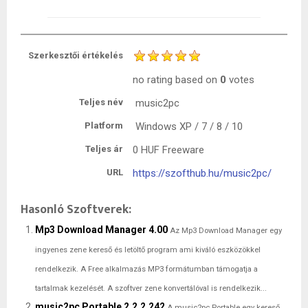
Szerkesztői értékelés
no rating
based on
0
votes
Teljes név
music2pc
Platform
Windows XP / 7 / 8 / 10
Teljes ár
0 HUF
Freeware
URL
https://szofthub.hu/music2pc/
Hasonló Szoftverek:
Mp3 Download Manager 4.00
Az Mp3 Download Manager egy
ingyenes zene kereső és letöltő program ami kiváló eszközökkel
rendelkezik. A Free alkalmazás MP3 formátumban támogatja a
tartalmak kezelését. A szoftver zene konvertálóval is rendelkezik...
music2pc Portable 2.2.2.242
A music2pc Portable egy kereső