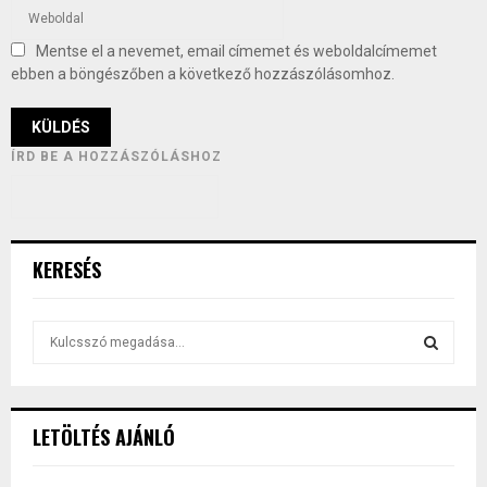
Mentse el a nevemet, email címemet és weboldalcímemet
ebben a böngészőben a következő hozzászólásomhoz.
ÍRD BE A HOZZÁSZÓLÁSHOZ
KERESÉS
S
e
a
S
r
c
E
LETÖLTÉS AJÁNLÓ
h
f
A