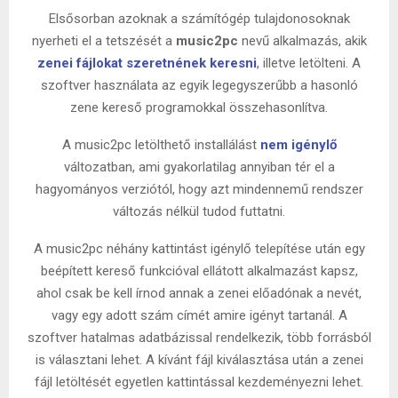
Elsősorban azoknak a számítógép tulajdonosoknak
nyerheti el a tetszését a
music2pc
nevű alkalmazás, akik
zenei fájlokat szeretnének keresni
, illetve letölteni. A
szoftver használata az egyik legegyszerűbb a hasonló
zene kereső programokkal összehasonlítva.
A music2pc letölthető installálást
nem igénylő
változatban, ami gyakorlatilag annyiban tér el a
hagyományos verziótól, hogy azt mindennemű rendszer
változás nélkül tudod futtatni.
A music2pc néhány kattintást igénylő telepítése után egy
beépített kereső funkcióval ellátott alkalmazást kapsz,
ahol csak be kell írnod annak a zenei előadónak a nevét,
vagy egy adott szám címét amire igényt tartanál. A
szoftver hatalmas adatbázissal rendelkezik, több forrásból
is választani lehet. A kívánt fájl kiválasztása után a zenei
fájl letöltését egyetlen kattintással kezdeményezni lehet.