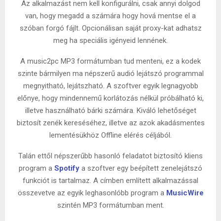
Az alkalmazást nem kell konfigurálni, csak annyi dolgod
van, hogy megadd a számára hogy hová mentse el a
szóban forgó fájlt. Opcionálisan saját proxy-kat adhatsz
meg ha speciális igényeid lennének.
A music2pc MP3 formátumban tud menteni, ez a kodek
szinte bármilyen ma népszerű audió lejátszó programmal
megnyitható, lejátszható. A szoftver egyik legnagyobb
előnye, hogy mindennemű korlátozás nélkül próbálható ki,
illetve használható bárki számára. Kiváló lehetőséget
biztosít zenék kereséséhez, illetve az azok akadásmentes
lementésükhöz Offline elérés céljából.
Talán ettől népszerűbb hasonló feladatot biztosító kliens
program a
Spotify
a szoftver egy beépített zenelejátszó
funkciót is tartalmaz. A címben említett alkalmazással
összevetve az egyik leghasonlóbb program a
MusicWire
szintén MP3 formátumban ment.