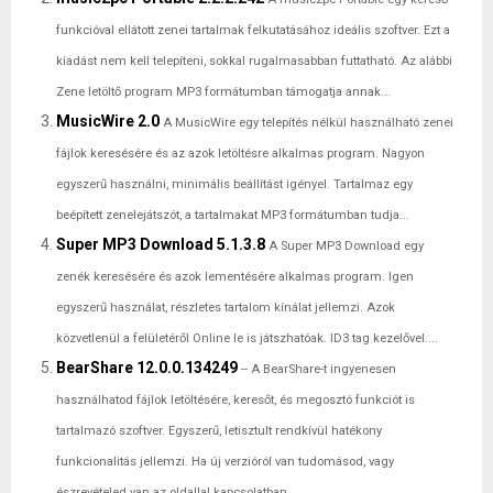
funkcióval ellátott zenei tartalmak felkutatásához ideális szoftver. Ezt a
kiadást nem kell telepíteni, sokkal rugalmasabban futtatható. Az alábbi
Zene letöltő program MP3 formátumban támogatja annak...
MusicWire 2.0
A MusicWire egy telepítés nélkül használható zenei
fájlok keresésére és az azok letöltésre alkalmas program. Nagyon
egyszerű használni, minimális beállítást igényel. Tartalmaz egy
beépített zenelejátszót, a tartalmakat MP3 formátumban tudja...
Super MP3 Download 5.1.3.8
A Super MP3 Download egy
zenék keresésére és azok lementésére alkalmas program. Igen
egyszerű használat, részletes tartalom kínálat jellemzi. Azok
közvetlenül a felületéről Online le is játszhatóak. ID3 tag kezelővel....
BearShare 12.0.0.134249
-- A BearShare-t ingyenesen
használhatod fájlok letöltésére, keresőt, és megosztó funkciót is
tartalmazó szoftver. Egyszerű, letisztult rendkívül hatékony
funkcionalitás jellemzi. Ha új verzióról van tudomásod, vagy
észrevételed van az oldallal kapcsolatban...