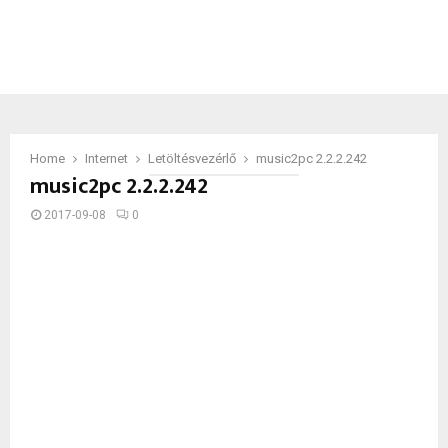
Home
Internet
Letöltésvezérlő
music2pc 2.2.2.242
music2pc 2.2.2.242
2017-09-08
0