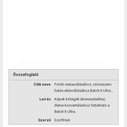
Összefoglaló
Cikk neve
Fotók restaurálásához, vörösszem
hatás eltávolításához Batch It Ultra…
Leírás
Képek kötegelt átnevezéséhez,
illetve konvertáláshoz futtatható a
Batch It Ultra.
Szerző
SzoftHub