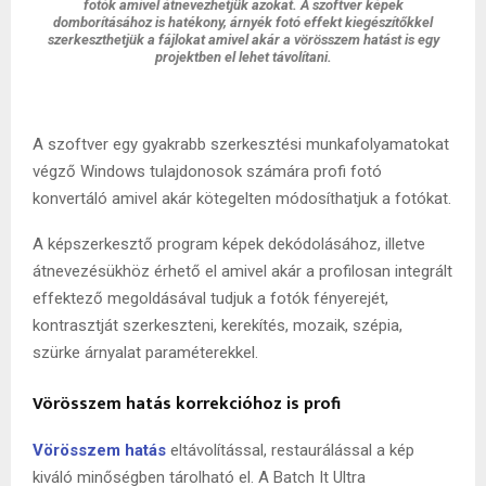
fotók amivel átnevezhetjük azokat. A szoftver képek
domborításához is hatékony, árnyék fotó effekt kiegészítőkkel
szerkeszthetjük a fájlokat amivel akár a vörösszem hatást is egy
projektben el lehet távolítani.
A szoftver egy gyakrabb szerkesztési munkafolyamatokat
végző Windows tulajdonosok számára profi fotó
konvertáló amivel akár kötegelten módosíthatjuk a fotókat.
A képszerkesztő program képek dekódolásához, illetve
átnevezésükhöz érhető el amivel akár a profilosan integrált
effektező megoldásával tudjuk a fotók fényerejét,
kontrasztját szerkeszteni, kerekítés, mozaik, szépia,
szürke árnyalat paraméterekkel.
Vörösszem hatás korrekcióhoz is profi
Vörössze
m
hatás
eltávolítással, restaurálással a kép
kiváló minőségben tárolható el. A Batch It Ultra