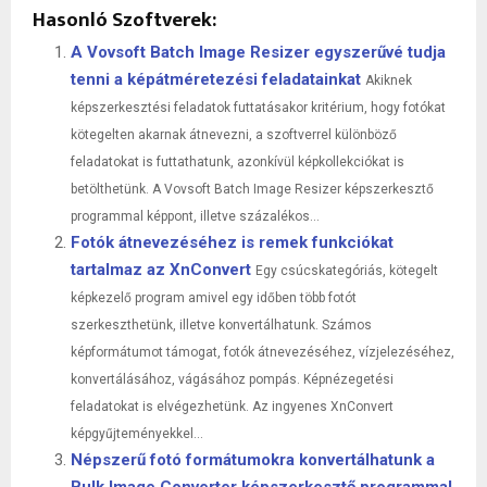
Hasonló Szoftverek:
A Vovsoft Batch Image Resizer egyszerűvé tudja
tenni a képátméretezési feladatainkat
Akiknek
képszerkesztési feladatok futtatásakor kritérium, hogy fotókat
kötegelten akarnak átnevezni, a szoftverrel különböző
feladatokat is futtathatunk, azonkívül képkollekciókat is
betölthetünk. A Vovsoft Batch Image Resizer képszerkesztő
programmal képpont, illetve százalékos...
Fotók átnevezéséhez is remek funkciókat
tartalmaz az XnConvert
Egy csúcskategóriás, kötegelt
képkezelő program amivel egy időben több fotót
szerkeszthetünk, illetve konvertálhatunk. Számos
képformátumot támogat, fotók átnevezéséhez, vízjelezéséhez,
konvertálásához, vágásához pompás. Képnézegetési
feladatokat is elvégezhetünk. Az ingyenes XnConvert
képgyűjteményekkel...
Népszerű fotó formátumokra konvertálhatunk a
Bulk Image Converter képszerkesztő programmal