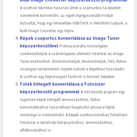
A szoftver bármikor hasznos lehet a számunkra ha képeket
szeretnénk konvertálni, az egyik legegyszerűbb módját
biztosítja, hogy egy feladatban több fotót is dekódolni tudjunk, a
Bulk Image Converter egy teljes...
Képek csoportos konvertálása az Image Tuner
képszerkesztővel
Professzionális minőségben
szerkeszthetjük a számítógépen elérhető fotóinkat az Image
Tuner eszközével, átméretezhetjük, átnevezhetjük, fotó, illetve
szöveges tartalomként vízjelet tudunk a képekhez hozzáadni.
A szoftver egy képnézegető funkciót is biztosít, képeket...
Fotók kötegelt konvertálása a Fotosizer
képszerkesztő programmal
A fotó kezelő program egy
ingyenes képek kötegelt átnevezéséhez, illetve
konvertálásához használható kiegészítő amivel a fájlok
minősége is módosítható. A képek szerkesztéséhez futtatható
Fotosizer a tartalmak feliratozásához, átnevezéséhez,
effektezéséhez is...