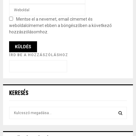
Mentse el a nevemet, email címemet és
weboldalcímemet ebben a böngészőben a következő
hozzászólásomhoz.
ÍRD BE A HOZZÁSZÓLÁSHOZ
KERESÉS
S
e
a
S
r
c