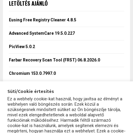
E
LETÖLTÉS AJÁNLÓ
h
f
A
o
Eusing Free Registry Cleaner 4.8.5
r
R
:
Advanced SystemCare 19.5.0.227
C
PicView 5.0.2
H
Farbar Recovery Scan Tool (FRST) 06.8.2026.0
Chromium 153.0.7997.0
Süti/Cookie értesítés
Ez a webhely cookie-kat használ, hogy javítsa az élményt a
webhelyen való böngészés során. Ezek közül a
SzoftHub
szükségesnek minősített sütiket az Ön böngészője tárolja,
mivel ezek elengedhetetlenek a weboldal alapvető
funkcióinak működéséhez. Harmadik féltől származó
cookie-kat is használunk, amelyek segítenek elemezni és
megérteni, hogyan használja ezt a webhelyet. Ezek a cookie-