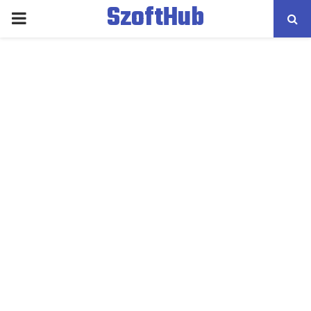
SzoftHub
PRIMARY
MENU