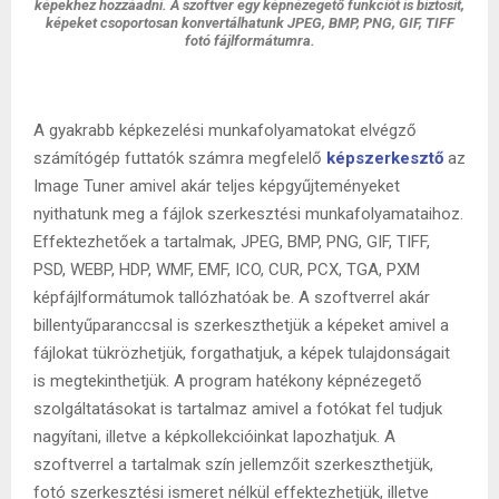
képekhez hozzáadni. A szoftver egy képnézegető funkciót is biztosít,
képeket csoportosan konvertálhatunk JPEG, BMP, PNG, GIF, TIFF
fotó fájlformátumra.
A gyakrabb képkezelési munkafolyamatokat elvégző
számítógép futtatók számra megfelelő
képszerkesztő
az
Image Tuner amivel akár teljes képgyűjteményeket
nyithatunk meg a fájlok szerkesztési munkafolyamataihoz.
Effektezhetőek a tartalmak, JPEG, BMP, PNG, GIF, TIFF,
PSD, WEBP, HDP, WMF, EMF, ICO, CUR, PCX, TGA, PXM
képfájlformátumok tallózhatóak be. A szoftverrel akár
billentyűparanccsal is szerkeszthetjük a képeket amivel a
fájlokat tükrözhetjük, forgathatjuk, a képek tulajdonságait
is megtekinthetjük. A program hatékony képnézegető
szolgáltatásokat is tartalmaz amivel a fotókat fel tudjuk
nagyítani, illetve a képkollekcióinkat lapozhatjuk. A
szoftverrel a tartalmak szín jellemzőit szerkeszthetjük,
fotó szerkesztési ismeret nélkül effektezhetjük, illetve