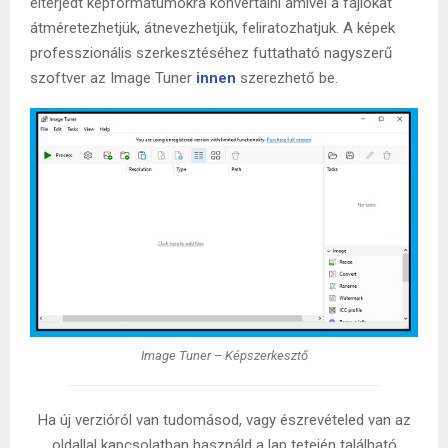
elterjedt képformátumokra konvertálni amivel a fájlokat
átméretezhetjük, átnevezhetjük, feliratozhatjuk. A képek
professzionális szerkesztéséhez futtatható nagyszerű
szoftver az Image Tuner
innen
szerezhető be.
Image Tuner – Képszerkesztő
Ha új verzióról van tudomásod, vagy észrevételed van az
oldallal kapcsolatban használd a lap tetején található