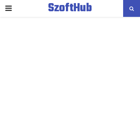
SzoftHub
PRIMARY
MENU