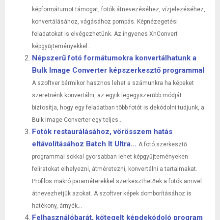
képformátumot támogat, fotók átnevezéséhez, vízjelezéséhez,
konvertálásához, vágásához pompás. Képnézegetési
feladatokat is elvégezhetünk. Az ingyenes XnConvert
képgyűjteményekkel...
Népszerű fotó formátumokra konvertálhatunk a
Bulk Image Converter képszerkesztő programmal
A szoftver bármikor hasznos lehet a számunkra ha képeket
szeretnénk konvertálni, az egyik legegyszerűbb módját
biztosítja, hogy egy feladatban több fotót is dekódolni tudjunk, a
Bulk Image Converter egy teljes...
Fotók restaurálásához, vörösszem hatás
eltávolításához Batch It Ultra…
A fotó szerkesztő
programmal sokkal gyorsabban lehet képgyűjteményeken
feliratokat elhelyezni, átméretezni, konvertálni a tartalmakat.
Profilos makró paraméterekkel szerkeszthetőek a fotók amivel
átnevezhetjük azokat. A szoftver képek domborításához is
hatékony, árnyék...
Felhasználóbarát, kötegelt képdekódoló program