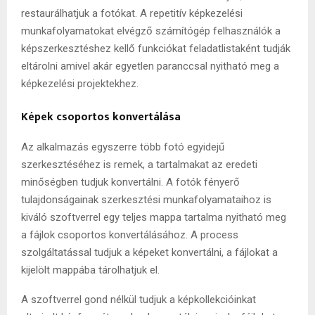
restaurálhatjuk a fotókat. A repetitív képkezelési
munkafolyamatokat elvégző számítógép felhasználók a
képszerkesztéshez kellő funkciókat feladatlistaként tudják
eltárolni amivel akár egyetlen paranccsal nyitható meg a
képkezelési projektekhez.
Képek csoportos konvertálása
Az alkalmazás egyszerre több fotó egyidejű
szerkesztéséhez is remek, a tartalmakat az eredeti
minőségben tudjuk konvertálni. A fotók fényerő
tulajdonságainak szerkesztési munkafolyamataihoz is
kiváló szoftverrel egy teljes mappa tartalma nyitható meg
a fájlok csoportos konvertálásához. A process
szolgáltatással tudjuk a képeket konvertálni, a fájlokat a
kijelölt mappába tárolhatjuk el.
A szoftverrel gond nélkül tudjuk a képkollekcióinkat