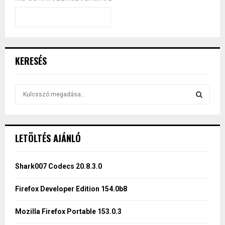
KERESÉS
S
e
a
S
r
c
E
LETÖLTÉS AJÁNLÓ
h
f
A
o
Shark007 Codecs 20.8.3.0
r
R
:
Firefox Developer Edition 154.0b8
C
Mozilla Firefox Portable 153.0.3
H