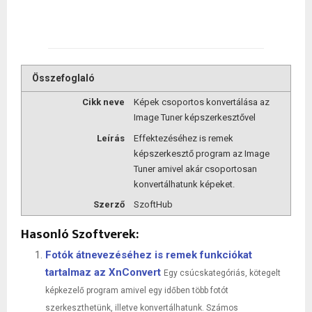
Összefoglaló
Cikk neve
Képek csoportos konvertálása az
Image Tuner képszerkesztővel
Leírás
Effektezéséhez is remek
képszerkesztő program az Image
Tuner amivel akár csoportosan
konvertálhatunk képeket.
Szerző
SzoftHub
Hasonló Szoftverek:
Fotók átnevezéséhez is remek funkciókat
tartalmaz az XnConvert
Egy csúcskategóriás, kötegelt
képkezelő program amivel egy időben több fotót
szerkeszthetünk, illetve konvertálhatunk. Számos