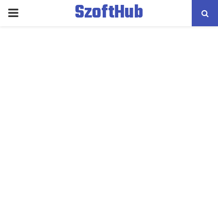
SzoftHub
PRIMARY
MENU