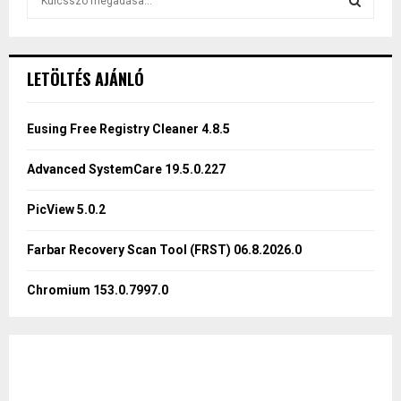
e
a
S
r
c
E
LETÖLTÉS AJÁNLÓ
h
f
A
o
Eusing Free Registry Cleaner 4.8.5
r
R
:
Advanced SystemCare 19.5.0.227
C
PicView 5.0.2
H
Farbar Recovery Scan Tool (FRST) 06.8.2026.0
Chromium 153.0.7997.0