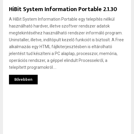
HiBit System Information Portable 2.1.30
A HiBit System Information Portable egy telepítés nélkül
használható hardver, illetve szoftver rendszer adatok
megtekintéséhez használható rendszer informáló program.
Uninstaller, illetve, indítópult kezelő funkciót is biztosít. A Free
alkalmazás egy HTML fájlkiterjesztésben is eltárolható
jelentést tud készíteni a PC alaplap, processzor, memória,
operációs rendszer, a géppel elindult Processekről, a
telepített programokról....
Bővebben