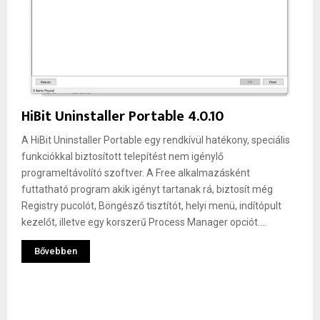
HiBit Uninstaller Portable 4.0.10
A HiBit Uninstaller Portable egy rendkívül hatékony, speciális
funkciókkal biztosított telepítést nem igénylő
programeltávolító szoftver. A Free alkalmazásként
futtatható program akik igényt tartanak rá, biztosít még
Registry pucolót, Böngésző tisztítót, helyi menü, indítópult
kezelőt, illetve egy korszerű Process Manager opciót....
Bővebben