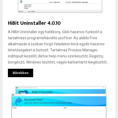
HiBit Uninstaller 4.0.10
A HiBit Uninstaller egy hatékony, több hasznos funkciót is
tartalmazó programeltávolító szoftver. Az alábbi Free
alkalmazás a szóban forgó feladaton kívül egyéb hasznos
lehetőségeket is biztosít. Tartalmaz Process Manager,
indítópult kezelőt, illetve helyi menü szerkesztőt, Registry,
böngésző, Windows tisztítót, vagyis karbantartó kiegészítőt....
Bővebben