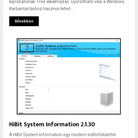
kipróbálóinak. Free alkalmazás. Gyorsítható vele a Windows,
Karbantartáshoz hasznos lehet....
Bővebben
HiBit System Information 2.1.30
A HiBit System Information egy modern indítófelülettel