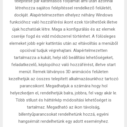
telepítése pár kattintásos folyamat ami után azonnal
létrehozza sajátos felépítéssel rendelkező felületét,
dockját. Alapértelmezetten elhelyez néhány Windows
funkcióhoz való hozzáférési ikont ezek törölhetőek illetve
újak hozhatóak létre. Maga a konfigurálás és az elemek
cseréje fogd és vidd módszerrel történhet. A fölösleges
elemeket jobb egér kattintás után az eltávolítás a menüből
opcióval tudjuk végrehajtani. Alapértelmezetten
tartalmazza a kukát, helyi idő beállítási lehetőségeket,
feladatkezelő, képlopóhoz való hozzáférést, illetve start
menüt. Remek látványos 3D animációs felületen
kezelhetjük az összes telepített alkalmazásunkhoz tartozó
parancsikont. Megadhatjuk a számára hogy hol
helyezkedjen el, rendelhetjük balra, jobbra, fel vagy akár le.
Több stílust és háttérkép módosítási lehetőséget is
tartalmaz. Megadható az ikon távolság,
billentyűparancsokat rendelhetünk hozzá, egyéni
hangsémát rendelhetünk egy adott eseményhez.