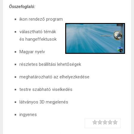
Összefoglaló:
ikon rendező program
választható témák
és hangeffektusok
Magyar nyelv
részletes beállítási lehetőségek
meghatározható az elhelyezkedése
testre szabható viselkedés
látványos 3D megjelenés
ingyenes
Rating
1 star
2 stars
3 stars
4 stars
5 stars