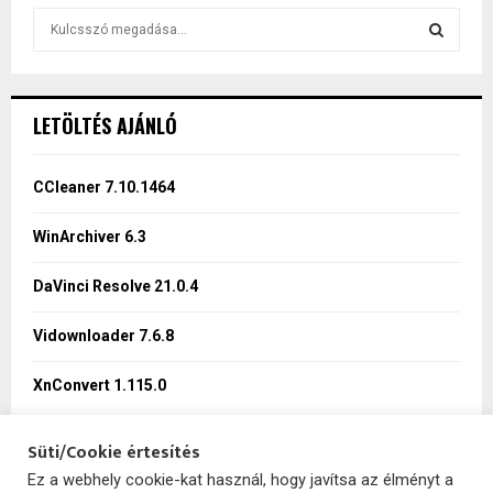
S
e
a
S
r
c
E
LETÖLTÉS AJÁNLÓ
h
f
A
o
CCleaner 7.10.1464
r
R
:
WinArchiver 6.3
C
DaVinci Resolve 21.0.4
H
Vidownloader 7.6.8
XnConvert 1.115.0
Süti/Cookie értesítés
Ez a webhely cookie-kat használ, hogy javítsa az élményt a