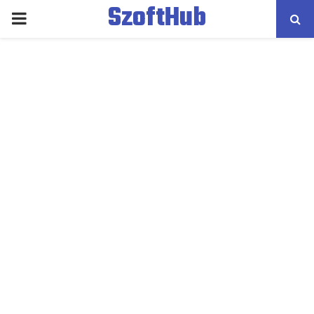
SzoftHub
PRIMARY
MENU