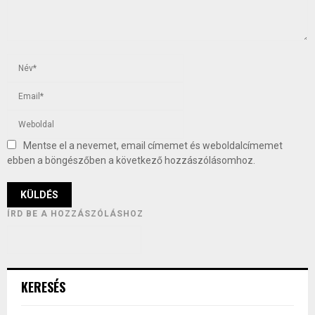
Mentse el a nevemet, email címemet és weboldalcímemet
ebben a böngészőben a következő hozzászólásomhoz.
ÍRD BE A HOZZÁSZÓLÁSHOZ
KERESÉS