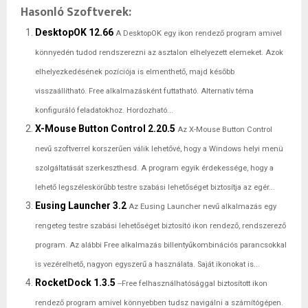
Hasonló Szoftverek:
DesktopOK 12.66
A DesktopOK egy ikon rendező program amivel
könnyedén tudod rendszerezni az asztalon elhelyezett elemeket. Azok
elhelyezkedésének pozíciója is elmenthető, majd később
visszaállítható. Free alkalmazásként futtatható. Alternatív téma
konfiguráló feladatokhoz. Hordozható...
X-Mouse Button Control 2.20.5
Az X-Mouse Button Control
nevű szoftverrel korszerűen válik lehetővé, hogy a Windows helyi menü
szolgáltatását szerkeszthesd. A program egyik érdekessége, hogy a
lehető legszéleskörűbb testre szabási lehetőséget biztosítja az egér...
Eusing Launcher 3.2
Az Eusing Launcher nevű alkalmazás egy
rengeteg testre szabási lehetőséget biztosító ikon rendező, rendszerező
program. Az alábbi Free alkalmazás billentyűkombinációs parancsokkal
is vezérelhető, nagyon egyszerű a használata. Saját ikonokat is...
RocketDock 1.3.5
--Free felhasználhatósággal biztosított ikon
rendező program amivel könnyebben tudsz navigálni a számítógépen.