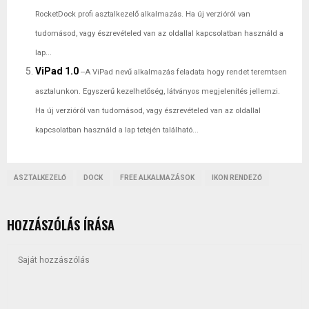
RocketDock profi asztalkezelő alkalmazás. Ha új verzióról van
tudomásod, vagy észrevételed van az oldallal kapcsolatban használd a
lap...
ViPad 1.0
--A ViPad nevű alkalmazás feladata hogy rendet teremtsen
asztalunkon. Egyszerű kezelhetőség, látványos megjelenítés jellemzi.
Ha új verzióról van tudomásod, vagy észrevételed van az oldallal
kapcsolatban használd a lap tetején található...
ASZTALKEZELŐ
DOCK
FREE ALKALMAZÁSOK
IKON RENDEZŐ
HOZZÁSZÓLÁS ÍRÁSA