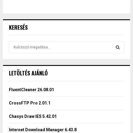
KERESÉS
S
e
a
S
r
c
E
LETÖLTÉS AJÁNLÓ
h
f
A
o
FluentCleaner 26.08.01
r
R
:
CrossFTP Pro 2.01.1
C
Chasys Draw IES 5.42.01
H
Internet Download Manager 6.43.8