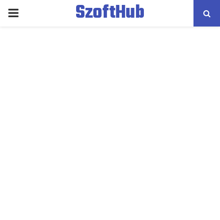
SzoftHub
PRIMARY
MENU