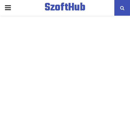
SzoftHub
PRIMARY
MENU