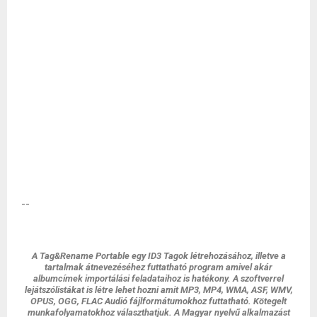
--
A Tag&Rename Portable egy ID3 Tagok létrehozásához, illetve a
tartalmak átnevezéséhez futtatható program amivel akár
albumcímek importálási feladataihoz is hatékony. A szoftverrel
lejátszólistákat is létre lehet hozni amit MP3, MP4, WMA, ASF, WMV,
OPUS, OGG, FLAC Audió fájlformátumokhoz futtatható. Kötegelt
munkafolyamatokhoz választhatjuk. A Magyar nyelvű alkalmazást