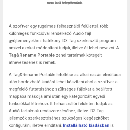
nem kell telepítenünk.
A szoftver egy rugalmas felhasználói felülettel, több
különleges funkcióval rendelkező Audió fájl
gyűjteményekhez hatékony ID3 Tag szerkesztő program
amivel azokat módosítani tudjuk, illetve át lehet nevezni. A
Tag&Rename
Portable
zenei tartalmak kötegelt
átnevezéséhez is remek.
A Tag&Rename Portable letöltése az alkalmazás elindítása
után hordozható kiadást lehet készíteni ahol a szoftver a
megfelelő futtatásához szükséges fájlokat a beállított
mappába másolja ami után egy kategorizált egyedi
funkciókkal létrehozott felhasználói felületen tudjuk az
Audió tartalmak rendszerezéséhez, illetve ID3 Tag
jellemzők szerkesztéséhez szükséges kiegészítőket
konfigurálni, illetve elindítani.
Installálható kiadásban
is