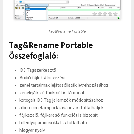
Rating
1 star
2 stars
3 stars
4 stars
5 stars
Tag&Rename Portable
Tag&Rename Portable
Összefoglaló:
ID3 Tagszerkesztő
Audió fájlok átnevezése
zenei tartalmak lejátszólisták létrehozásához
zenelejátszó funkciót is támogat
kötegelt ID3 Tag jellemzők módosításához
albumcímek importálásához is futtathatjuk
fájlkezelő, fájlkereső funkciót is biztosít
billentyűparancsokkal is futtatható
Magyar nyelv