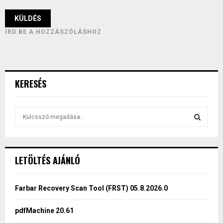
ÍRD BE A HOZZÁSZÓLÁSHOZ
KERESÉS
S
e
a
S
r
c
E
LETÖLTÉS AJÁNLÓ
h
f
A
o
Farbar Recovery Scan Tool (FRST) 05.8.2026.0
r
R
:
pdfMachine 20.61
C