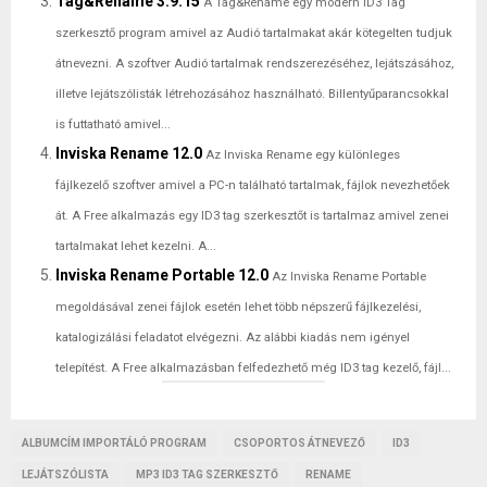
Tag&Rename 3.9.15
A Tag&Rename egy modern ID3 Tag
szerkesztő program amivel az Audió tartalmakat akár kötegelten tudjuk
átnevezni. A szoftver Audió tartalmak rendszerezéséhez, lejátszásához,
illetve lejátszólisták létrehozásához használható. Billentyűparancsokkal
is futtatható amivel...
Inviska Rename 12.0
Az Inviska Rename egy különleges
fájlkezelő szoftver amivel a PC-n található tartalmak, fájlok nevezhetőek
át. A Free alkalmazás egy ID3 tag szerkesztőt is tartalmaz amivel zenei
tartalmakat lehet kezelni. A...
Inviska Rename Portable 12.0
Az Inviska Rename Portable
megoldásával zenei fájlok esetén lehet több népszerű fájlkezelési,
katalogizálási feladatot elvégezni. Az alábbi kiadás nem igényel
telepítést. A Free alkalmazásban felfedezhető még ID3 tag kezelő, fájl...
ALBUMCÍM IMPORTÁLÓ PROGRAM
CSOPORTOS ÁTNEVEZŐ
ID3
LEJÁTSZÓLISTA
MP3 ID3 TAG SZERKESZTŐ
RENAME