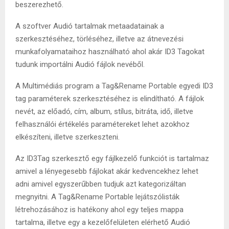
beszerezhető.
A szoftver Audió tartalmak metaadatainak a
szerkesztéséhez, törléséhez, illetve az átnevezési
munkafolyamataihoz használható ahol akár ID3 Tagokat
tudunk importálni Audió fájlok nevéből.
A Multimédiás program a Tag&Rename Portable egyedi ID3
tag paraméterek szerkesztéséhez is elindítható. A fájlok
nevét, az előadó, cím, album, stílus, bitráta, idő, illetve
felhasználói értékelés paramétereket lehet azokhoz
elkészíteni, illetve szerkeszteni.
Az ID3Tag szerkesztő egy fájlkezelő funkciót is tartalmaz
amivel a lényegesebb fájlokat akár kedvencekhez lehet
adni amivel egyszerűbben tudjuk azt kategorizáltan
megnyitni. A Tag&Rename Portable lejátszólisták
létrehozásához is hatékony ahol egy teljes mappa
tartalma, illetve egy a kezelőfelületen elérhető Audió