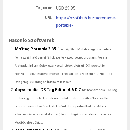
Teljes ár
USD
29,95
URL
https://szofthub.hu/tagrename-
portable/
Hasonló Szoftverek:
Mp3tag Portable 3.35.1
Az Mp3tag Portable egy szabadon
felhasználható zenei fájlokhoz tervezett segédprogram. Vele a
Metaadat információk szerkeszthetőek, akár új ID3 tagokat is
hozzáadhatsz. Magyar nyelven, Free alkalmazásként használható.
Rengeteg különleges funkciót biztosít....
Abyssmedia ID3 Tag Editor 4.6.0.7
Az Abyssmedia ID3 Tag
Editor egy zenei tartalmak metaadatainak a frissítéséhez kiváló
program amivel akár a kollekcióinkat csoportosíthatjuk. A Free
alkalmazás egy zenefelismerő technológiát is tartalmaz mivel az
Audiók előadóját,...