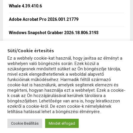
Whale 4.39.410.6
H
Adobe Acrobat Pro 2026.001.21779
Windows Snapshot Grabber 2026.18.806.3193
Süti/Cookie értesítés
Ez a webhely cookie-kat használ, hogy javítsa az élményt a
webhelyen való böngészés során. Ezek közül a
SzoftHub
szükségesnek minősített sütiket az Ön böngészője tárolja,
mivel ezek elengedhetetlenek a weboldal alapvető
funkcióinak működéséhez. Harmadik féltől származó
cookie-kat is használunk, amelyek segítenek elemezni és
megérteni, hogyan használja ezt a webhelyet. Ezek a cookie-
k csak az Ön hozzájárulásával kerülnek tárolásra a
böngészőjében. Lehetősége van arra is, hogy leiratkozzon
ezekről a cookie-król. De ezen cookie-k némelyikének
letiltása hatással lehet a böngészési élményére.
2025 - szofthub.hu. All Right Reserved.
SzoftHub
Cookie Beállítás
Mindet elfogad
Adatvédelem
Kapcsolat