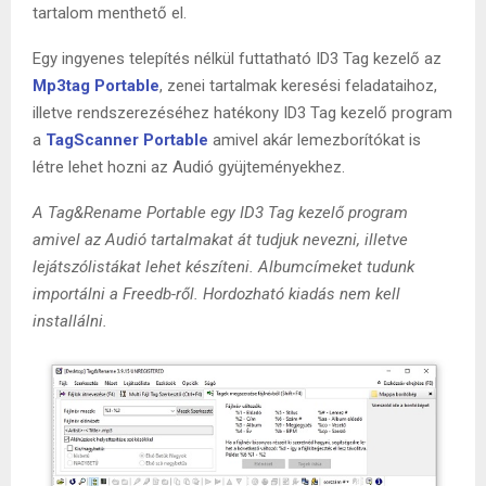
tartalom menthető el.
Egy ingyenes telepítés nélkül futtatható ID3 Tag kezelő az
Mp3tag Portable
, zenei tartalmak keresési feladataihoz,
illetve rendszerezéséhez hatékony ID3 Tag kezelő program
a
TagScanner Portable
amivel akár lemezborítókat is
létre lehet hozni az Audió gyüjteményekhez.
A Tag&Rename Portable egy ID3 Tag kezelő program
amivel az Audió tartalmakat át tudjuk nevezni, illetve
lejátszólistákat lehet készíteni. Albumcímeket tudunk
importálni a Freedb-ről. Hordozható kiadás nem kell
installálni.