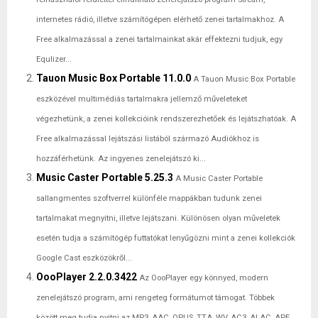
internetes rádió, illetve számítógépen elérhető zenei tartalmakhoz. A
Free alkalmazással a zenei tartalmainkat akár effektezni tudjuk, egy
Equlizer...
Tauon Music Box Portable 11.0.0
A Tauon Music Box Portable
eszközével multimédiás tartalmakra jellemző műveleteket
végezhetünk, a zenei kollekcióink rendszerezhetőek és lejátszhatóak. A
Free alkalmazással lejátszási listából származó Audiókhoz is
hozzáférhetünk. Az ingyenes zenelejátszó ki...
Music Caster Portable 5.25.3
A Music Caster Portable
sallangmentes szoftverrel különféle mappákban tudunk zenei
tartalmakat megnyitni, illetve lejátszani. Különösen olyan műveletek
esetén tudja a számítógép futtatókat lenyűgözni mint a zenei kollekciók
Google Cast eszközökről...
OooPlayer 2.2.0.3422
Az OooPlayer egy könnyed, modern
zenelejátszó program, ami rengeteg formátumot támogat. Többek
között meg tudja nyitni az MP3, AAC, OPUS, TTA, WV, AC3, ALAC, APE,