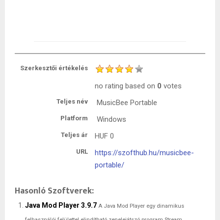
Szerkesztői értékelés
no rating
based on
0
votes
Teljes név
MusicBee Portable
Platform
Windows
Teljes ár
HUF
0
URL
https://szofthub.hu/musicbee-
portable/
Hasonló Szoftverek:
Java Mod Player 3.9.7
A Java Mod Player egy dinamikus
felhasználói felülettel elindítható zenelejátszó program Stream,