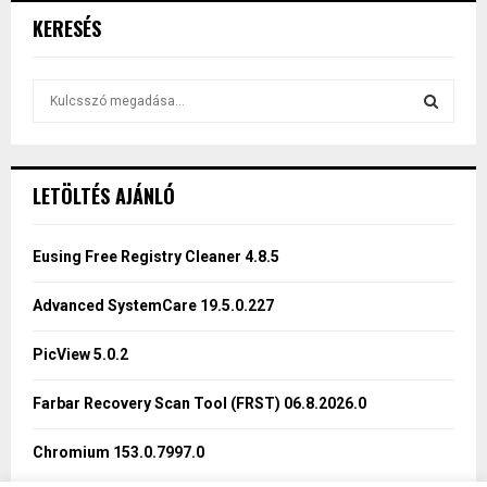
KERESÉS
S
e
a
S
r
c
E
LETÖLTÉS AJÁNLÓ
h
f
A
o
Eusing Free Registry Cleaner 4.8.5
r
R
:
Advanced SystemCare 19.5.0.227
C
PicView 5.0.2
H
Farbar Recovery Scan Tool (FRST) 06.8.2026.0
Chromium 153.0.7997.0