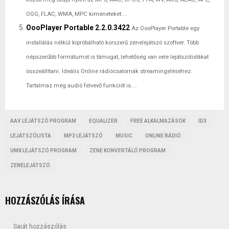
OGG, FLAC, WMA, MPC kimeneteket....
OooPlayer Portable 2.2.0.3422
Az OooPlayer Portable egy
installálás nélkül kipróbálható korszerű zenelejátszó szoftver. Több
népszerűbb formátumot is támogat, lehetőség van vele lejátszólistákat
összeállítani. Ideális Online rádiócsatornák streamingeléséhez.
Tartalmaz még audió felvevő funkciót is....
AAV LEJÁTSZÓ PROGRAM
EQUALIZER
FREE ALKALMAZÁSOK
ID3
LEJÁTSZÓLISTA
MP3 LEJÁTSZÓ
MUSIC
ONLINE RÁDIÓ
UMX LEJÁTSZÓ PROGRAM
ZENE KONVERTÁLÓ PROGRAM
ZENELEJÁTSZÓ
HOZZÁSZÓLÁS ÍRÁSA