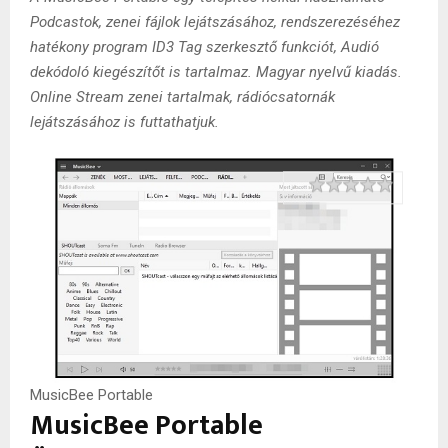
Podcastok, zenei fájlok lejátszásához, rendszerezéséhez
hatékony program ID3 Tag szerkesztő funkciót, Audió
dekódoló kiegészítőt is tartalmaz. Magyar nyelvű kiadás.
Online Stream zenei tartalmak, rádiócsatornák
lejátszásához is futtathatjuk.
Rating
1 star
2 stars
3 stars
4 stars
5 stars
MusicBee Portable
MusicBee Portable