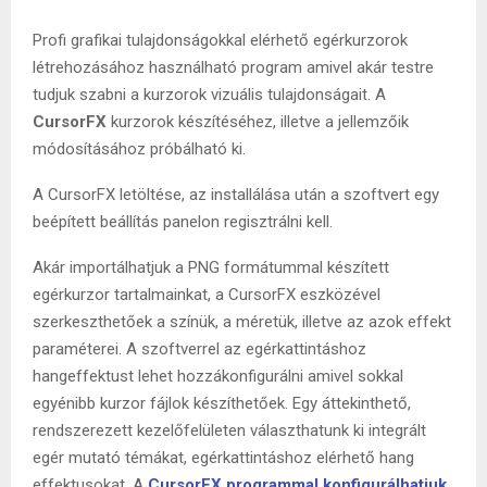
Profi grafikai tulajdonságokkal elérhető egérkurzorok
létrehozásához használható program amivel akár testre
tudjuk szabni a kurzorok vizuális tulajdonságait. A
CursorFX
kurzorok készítéséhez, illetve a jellemzőik
módosításához próbálható ki.
A CursorFX letöltése, az installálása után a szoftvert egy
beépített beállítás panelon regisztrálni kell.
Akár importálhatjuk a PNG formátummal készített
egérkurzor tartalmainkat, a CursorFX eszközével
szerkeszthetőek a színük, a méretük, illetve az azok effekt
paraméterei. A szoftverrel az egérkattintáshoz
hangeffektust lehet hozzákonfigurálni amivel sokkal
egyénibb kurzor fájlok készíthetőek. Egy áttekinthető,
rendszerezett kezelőfelületen választhatunk ki integrált
egér mutató témákat, egérkattintáshoz elérhető hang
effektusokat. A
CursorFX programmal konfigurálhatjuk