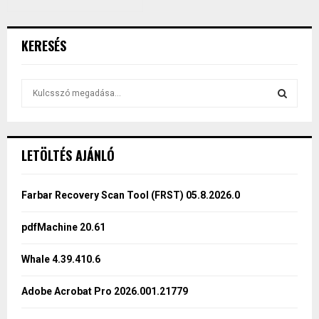
KERESÉS
S
e
a
S
r
c
E
LETÖLTÉS AJÁNLÓ
h
f
A
o
Farbar Recovery Scan Tool (FRST) 05.8.2026.0
r
R
:
pdfMachine 20.61
C
Whale 4.39.410.6
H
Adobe Acrobat Pro 2026.001.21779