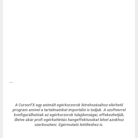
--
A CursorFX egy animált egérkurzorok létrehozásához elérhető
program amivel a tartalmainkat importálni is tudjuk. A szoftverrel
konfigurálhatóak az egérkurzorok tulajdonságai, effekezhetjük,
illetve akár profi egérkattintás hangeffektusokat lehet azokhoz
szerkeszteni. Egérmutató letöltéshez is.