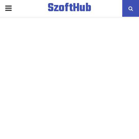
SzoftHub
PRIMARY
MENU