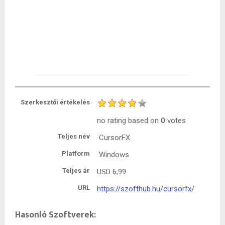
Szerkesztői értékelés
no rating
based on
0
votes
Teljes név
CursorFX
Platform
Windows
Teljes ár
USD
6,99
URL
https://szofthub.hu/cursorfx/
Hasonló Szoftverek: