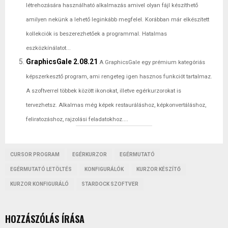
létrehozására használható alkalmazás amivel olyan fájl készíthető
amilyen nekünk a lehető leginkább megfelel. Korábban már elkészített
kollekciók is beszerezhetőek a programmal. Hatalmas
eszközkínálatot...
GraphicsGale 2.08.21
A GraphicsGale egy prémium kategóriás
képszerkesztő program, ami rengeteg igen hasznos funkciót tartalmaz.
A szoftverrel többek között ikonokat, illetve egérkurzorokat is
tervezhetsz. Alkalmas még képek restauráláshoz, képkonvertáláshoz,
feliratozáshoz, rajzolási feladatokhoz....
CURSOR PROGRAM
EGÉRKURZOR
EGÉRMUTATÓ
EGÉRMUTATÓ LETÖLTÉS
KONFIGURÁLÓK
KURZOR KÉSZÍTŐ
KURZOR KONFIGURÁLÓ
STARDOCK SZOFTVER
HOZZÁSZÓLÁS ÍRÁSA