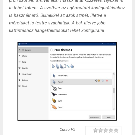
profi szoftver amivel akár mások által közzétett fájlokat is
le lehet tölteni. A szoftver az egérmutató konfigurálásához
is használható. Skinekkel az azok színét, illetve a
méretüket is testre szabhatjuk. A bal, illetve jobb
kattintáshoz hangeffektusokat lehet konfigurálni.
CursorFX
Rating
1 star
2 stars
3 stars
4 stars
5 stars