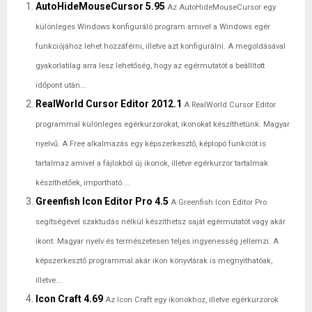
AutoHideMouseCursor 5.95
Az AutoHideMouseCursor egy
különleges Windows konfiguráló program amivel a Windows egér
funkciójához lehet hozzáférni, illetve azt konfigurálni. A megoldásával
gyakorlatilag arra lesz lehetőség, hogy az egérmutatót a beállított
időpont után...
RealWorld Cursor Editor 2012.1
A RealWorld Cursor Editor
programmal különleges egérkurzorokat, ikonokat készíthetünk. Magyar
nyelvű. A Free alkalmazás egy képszerkesztő, képlopó funkciót is
tartalmaz amivel a fájlokból új ikonok, illetve egérkurzor tartalmak
készíthetőek, importható....
Greenfish Icon Editor Pro 4.5
A Greenfish Icon Editor Pro
segítségével szaktudás nélkül készíthetsz saját egérmutatót vagy akár
ikont. Magyar nyelv és természetesen teljes ingyenesség jellemzi. A
képszerkesztő programmal akár ikon könyvtárak is megnyithatóak,
illetve...
Icon Craft 4.69
Az Icon Craft egy ikonokhoz, illetve egérkurzorok