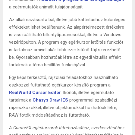
a egérmutatók animált tulajdonságait.
Az alkalmazással a bal, illetve jobb kattintáshoz különleges
effekteket lehet beállítanunk. Az alapértelmezett értékekre
is visszaállítható billentyűparancsokkal, illetve a Windows
vezérlőpulton. A program egy egérkurzor letöltés funkciót
is tartalmaz amivel akár több ezer kitűnő fájl szerezhető
be. Gyorsabban hozhatóak létre az egyedi vizuális effekt
tartalmak a téma beállítás funkciójával.
Egy képszerkesztő, rajzolási feladatokhoz használható
eszközzel futtatható egérkurzor készítő program a
RealWorld Cursor Editor
. Ikonok, illetve egérmutató
tartalmak a
Chasys Draw IES
programmal szabadkézi
rajzeszközökkel, illetve objektumokkal hozhatóak létre,
RAW fotók módosításához is futtatható.
A CursorFX egérkurzorok létrehozásához, szerkesztéséhez