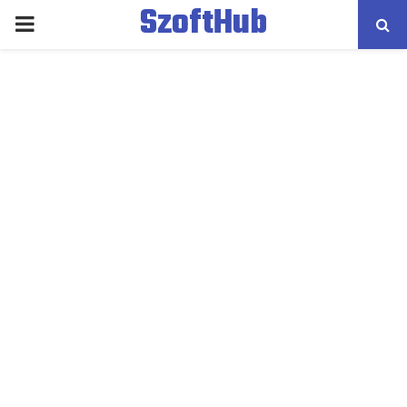
SzoftHub
PRIMARY
MENU