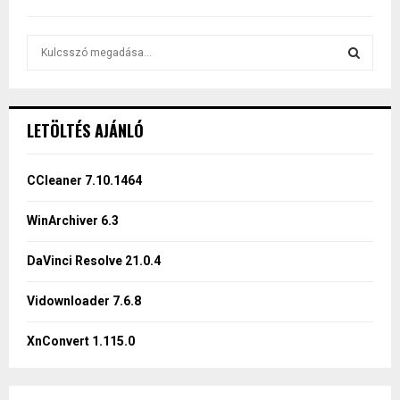
S
e
a
S
r
c
E
LETÖLTÉS AJÁNLÓ
h
f
A
o
CCleaner 7.10.1464
r
R
:
WinArchiver 6.3
C
DaVinci Resolve 21.0.4
H
Vidownloader 7.6.8
XnConvert 1.115.0