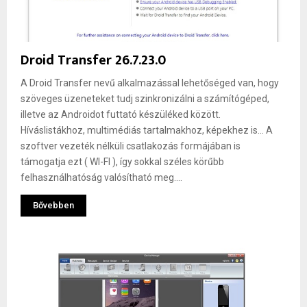
Droid Transfer 26.7.23.0
A Droid Transfer nevű alkalmazással lehetőséged van, hogy
szöveges üzeneteket tudj szinkronizálni a számítógéped,
illetve az Androidot futtató készüléked között.
Híváslistákhoz, multimédiás tartalmakhoz, képekhez is… A
szoftver vezeték nélküli csatlakozás formájában is
támogatja ezt ( WI-FI ), így sokkal széles körűbb
felhasználhatóság valósítható meg....
Bővebben