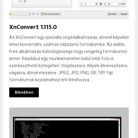
XnConvert 1.115.0
Az XnConvert egy speciális segédalkalmazás, amivel képeket
lehet konvertálni, számos népszerű formátumba. Az alábbi
Free alkalmazás különlegessége hogy rengeteg formátumot
ismer. Ráadásul egy munkameneten belül több fotó is
szerkeszthető kötegelten. Vízjelezésre, Képek átnevezésére,
vágásra, átméretezésre. JPEG, JPG, PNG, GIF, TIFF fájl
formátumok kezeléséhez lett létrehozva....
Bővebben