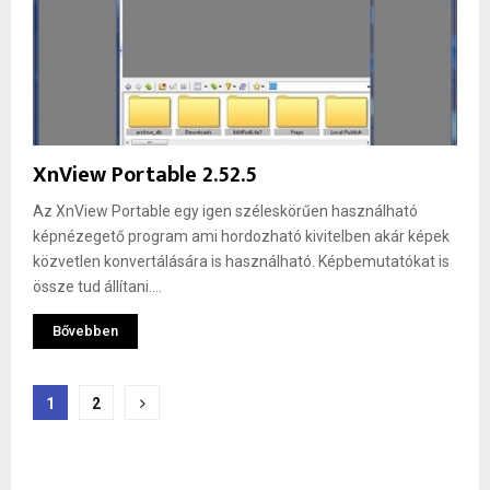
XnView Portable 2.52.5
Az XnView Portable egy igen széleskörűen használható
képnézegető program ami hordozható kivitelben akár képek
közvetlen konvertálására is használható. Képbemutatókat is
össze tud állítani....
Bővebben
Bejegyzések
1
2
lapozása