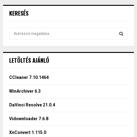
KERESÉS
S
e
a
S
r
c
E
LETÖLTÉS AJÁNLÓ
h
f
A
o
CCleaner 7.10.1464
r
R
:
WinArchiver 6.3
C
DaVinci Resolve 21.0.4
H
Vidownloader 7.6.8
XnConvert 1.115.0