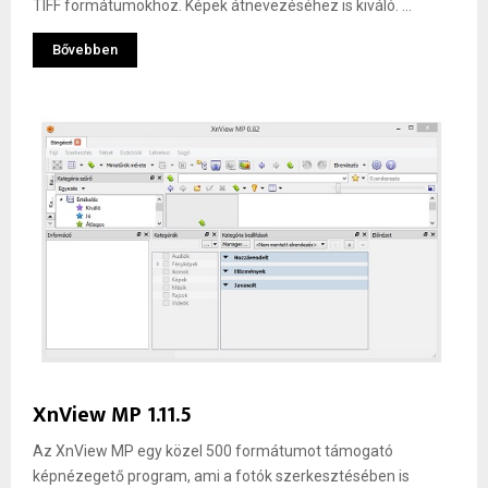
TIFF formátumokhoz. Képek átnevezéséhez is kiváló. ...
Bővebben
XnView MP 1.11.5
Az XnView MP egy közel 500 formátumot támogató
képnézegető program, ami a fotók szerkesztésében is