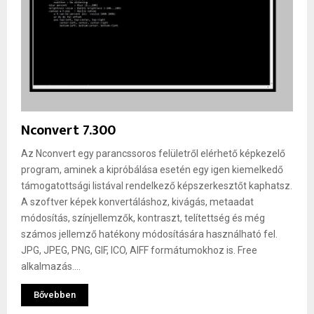
Nconvert 7.300
Az Nconvert egy parancssoros felületről elérhető képkezelő
program, aminek a kipróbálása esetén egy igen kiemelkedő
támogatottsági listával rendelkező képszerkesztőt kaphatsz.
A szoftver képek konvertáláshoz, kivágás, metaadat
módosítás, színjellemzők, kontraszt, telítettség és még
számos jellemző hatékony módosítására használható fel.
JPG, JPEG, PNG, GIF, ICO, AIFF formátumokhoz is. Free
alkalmazás....
Bővebben