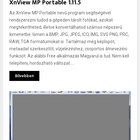
XnView MP Portable 1.11.5
Az XnView MP Portable nevű program segítségével
rendszerezni tudod a gépeden tárolt fotókat, azokat
megtekintheted, illetve konvertálhatod számos népszerű
kimenetbe. Ismeri a BMP, JPG, JPEG, ICO, IMG, SVG PNG, PRC,
RAW, TGA formátumokat is. Tartalmaz még képlopót,
metaadat szerkesztőt, vízjelezéshez, csoportos átnevezési
funkciót. Az alábbi Free alkalmazás Magyarul is tud. Nem kell
telepíteni, hordozható változat....
Bővebben