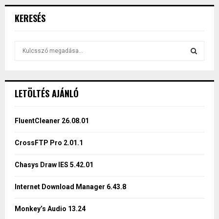
KERESÉS
S
e
a
S
r
c
E
LETÖLTÉS AJÁNLÓ
h
f
A
o
FluentCleaner 26.08.01
r
R
:
CrossFTP Pro 2.01.1
C
Chasys Draw IES 5.42.01
H
Internet Download Manager 6.43.8
Monkey’s Audio 13.24