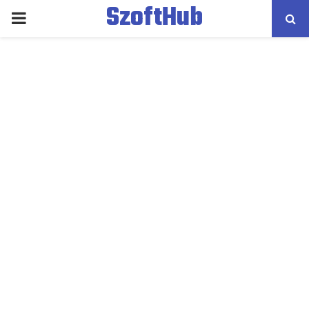
SzoftHub
PRIMARY
MENU