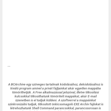
--
A BCArchive egy szöveges tartalmak kódolásához, dekódolásához is
kiváló program amivel a privát fájljainkat akár egyetlen mappába
tömöríthetjük. A Free alkalmazással jelszóval, illetve titkosítási
kulcsokkal titkosíthatunk tömörített mappákat, akár E-mail
üzenetben is el tudjuk küldeni. A szoftverrel a mappáinkat
szinkronizálni tudjuk, titkosított önkicsomagoló EXE Archív fájlokat is
létrehozhatunk Shell Command parancsokkal, parancssorosan is