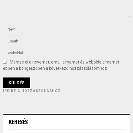
Mentse el a nevemet, email címemet és weboldalcímemet
ebben a böngészőben a következő hozzászólásomhoz.
ÍRD BE A HOZZÁSZÓLÁSHOZ
KERESÉS