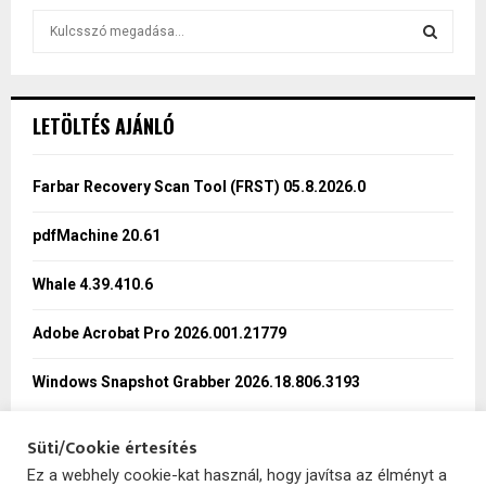
S
e
a
S
r
c
E
LETÖLTÉS AJÁNLÓ
h
f
A
o
Farbar Recovery Scan Tool (FRST) 05.8.2026.0
r
R
:
pdfMachine 20.61
C
Whale 4.39.410.6
H
Adobe Acrobat Pro 2026.001.21779
Windows Snapshot Grabber 2026.18.806.3193
Süti/Cookie értesítés
Ez a webhely cookie-kat használ, hogy javítsa az élményt a