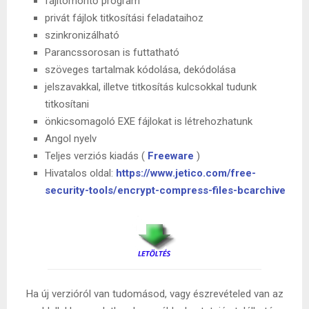
fájltömörítő program
privát fájlok titkosítási feladataihoz
szinkronizálható
Parancssorosan is futtatható
szöveges tartalmak kódolása, dekódolása
jelszavakkal, illetve titkosítás kulcsokkal tudunk
titkosítani
önkicsomagoló EXE fájlokat is létrehozhatunk
Angol nyelv
Teljes verziós kiadás (
Freeware
)
Hivatalos oldal:
https://www.jetico.com/free-
security-tools/encrypt-compress-files-bcarchive
Ha új verzióról van tudomásod, vagy észrevételed van az