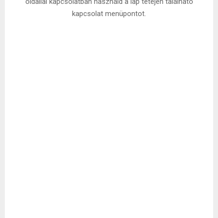
oldallal kapcsolatban használd a lap tetején található
kapcsolat menüpontot.