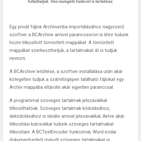
futtathatjuk. Hex nézegető funkciót is tartalmaz.
Egy privát fájlok Archívumba importálásához nagyszerű
szoftver a BCArchive amivel parancssoron is létre tudunk
hozni titkosított tömörített mappákat. A tömörített
mappákat szerkeszthetjük, a tartalmakat át is tudjuk
nevezni.
A BCArchive letöltése, a szoftver installálása után akár
kötegelten tudjuk a számítógépen található fájlokat egy
Archív mappába eltárolni akár egyetlen paranccsal.
A programmal szöveges tartalmak jelszavakkal
titkosíthatóak. Szöveges tartalmak kódolásához,
dekódolásához is ideális amivel jelszavakkal, illetve akár
titkosítási kulcsokkal tudunk szöveges tartalmakat
titkosítani. A BCTextEncoder funkcióval, Word irodai
dokumentumból másolt szöveges tartalmakat is