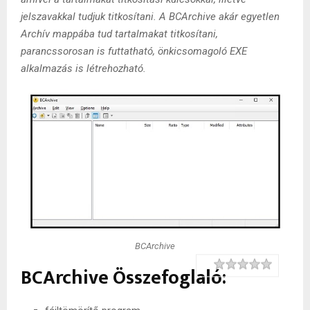
jelszavakkal tudjuk titkosítani. A BCArchive akár egyetlen
Archív mappába tud tartalmakat titkosítani,
parancssorosan is futtatható, önkicsomagoló EXE
alkalmazás is létrehozható.
BCArchive
Rating
1 star
2 stars
3 stars
4 stars
5 stars
BCArchive Összefoglaló: