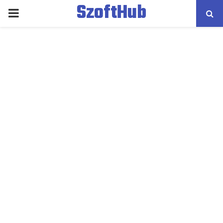
SzoftHub
PRIMARY
MENU