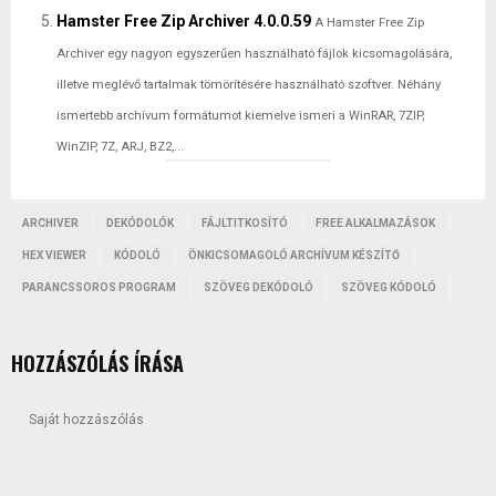
Hamster Free Zip Archiver 4.0.0.59
A Hamster Free Zip
Archiver egy nagyon egyszerűen használható fájlok kicsomagolására,
illetve meglévő tartalmak tömörítésére használható szoftver. Néhány
ismertebb archívum formátumot kiemelve ismeri a WinRAR, 7ZIP,
WinZIP, 7Z, ARJ, BZ2,...
ARCHIVER
DEKÓDOLÓK
FÁJLTITKOSÍTÓ
FREE ALKALMAZÁSOK
HEX VIEWER
KÓDOLÓ
ÖNKICSOMAGOLÓ ARCHÍVUM KÉSZÍTŐ
PARANCSSOROS PROGRAM
SZÖVEG DEKÓDOLÓ
SZÖVEG KÓDOLÓ
HOZZÁSZÓLÁS ÍRÁSA