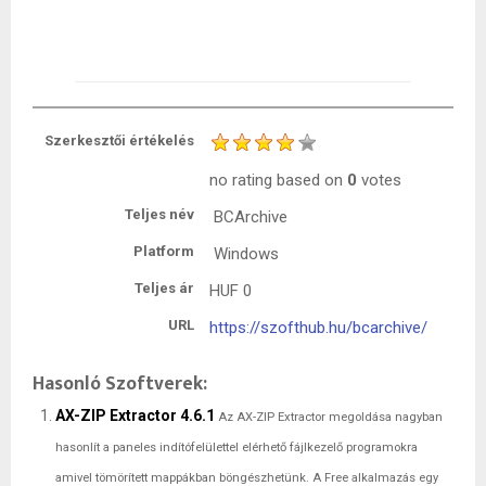
Szerkesztői értékelés
no rating
based on
0
votes
Teljes név
BCArchive
Platform
Windows
Teljes ár
HUF
0
URL
https://szofthub.hu/bcarchive/
Hasonló Szoftverek:
AX-ZIP Extractor 4.6.1
Az AX-ZIP Extractor megoldása nagyban
hasonlít a paneles indítófelülettel elérhető fájlkezelő programokra
amivel tömörített mappákban böngészhetünk. A Free alkalmazás egy