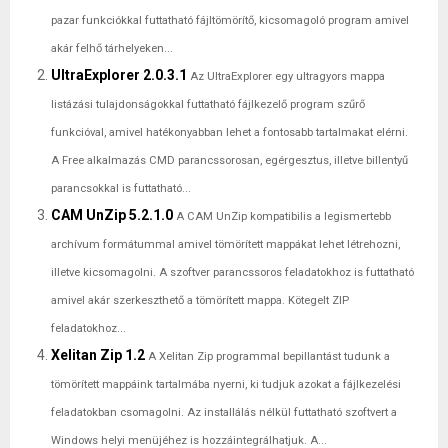
pazar funkciókkal futtatható fájltömörítő, kicsomagoló program amivel
akár felhő tárhelyeken...
UltraExplorer 2.0.3.1
Az UltraExplorer egy ultragyors mappa
listázási tulajdonságokkal futtatható fájlkezelő program szűrő
funkcióval, amivel hatékonyabban lehet a fontosabb tartalmakat elérni.
A Free alkalmazás CMD parancssorosan, egérgesztus, illetve billentyű
parancsokkal is futtatható...
CAM UnZip 5.2.1.0
A CAM UnZip kompatibilis a legismertebb
archívum formátummal amivel tömörített mappákat lehet létrehozni,
illetve kicsomagolni. A szoftver parancssoros feladatokhoz is futtatható
amivel akár szerkeszthető a tömörített mappa. Kötegelt ZIP
feladatokhoz...
Xelitan Zip 1.2
A Xelitan Zip programmal bepillantást tudunk a
tömörített mappáink tartalmába nyerni, ki tudjuk azokat a fájlkezelési
feladatokban csomagolni. Az installálás nélkül futtatható szoftvert a
Windows helyi menüjéhez is hozzáintegrálhatjuk. A...