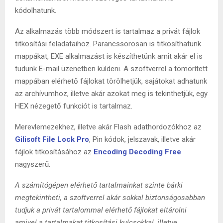
kódolhatunk.
Az alkalmazás több módszert is tartalmaz a privát fájlok
titkosítási feladataihoz. Parancssorosan is titkosíthatunk
mappákat, EXE alkalmazást is készíthetünk amit akár el is
tudunk E-mail üzenetben küldeni. A szoftverrel a tömörített
mappában elérhető fájlokat törölhetjük, sajátokat adhatunk
az archívumhoz, illetve akár azokat meg is tekinthetjük, egy
HEX nézegető funkciót is tartalmaz.
Merevlemezekhez, illetve akár Flash adathordozókhoz az
Gilisoft File Lock Pro
, Pin kódok, jelszavak, illetve akár
fájlok titkosításához az
Encoding Decoding Free
nagyszerű.
A számítógépen elérhető tartalmainkat szinte bárki
megtekintheti, a szoftverrel akár sokkal biztonságosabban
tudjuk a privát tartalommal elérhető fájlokat eltárolni
amivel a tartalmakat titkosítási kulcsokkal, illetve