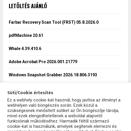
c
E
LETÖLTÉS AJÁNLÓ
h
f
A
o
Farbar Recovery Scan Tool (FRST) 05.8.2026.0
r
R
:
pdfMachine 20.61
C
Whale 4.39.410.6
H
Adobe Acrobat Pro 2026.001.21779
Windows Snapshot Grabber 2026.18.806.3193
Süti/Cookie értesítés
Ez a webhely cookie-kat használ, hogy javítsa az élményt a
webhelyen való böngészés során. Ezek közül a
SzoftHub
szükségesnek minősített sütiket az Ön böngészője tárolja,
mivel ezek elengedhetetlenek a weboldal alapvető
funkcióinak működéséhez. Harmadik féltől származó
cookie-kat is használunk, amelyek segítenek elemezni és