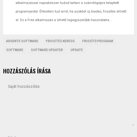
alkalmazással naprakészen tudod tartani a számítógépre telepített
programjaidat. Értesíteni tud arról, ha azokból új kiadás, frissítés érhető
el. Ez a Free alkalmazás a lehető legegyszerűbb használatra...
ARGENTE SOFTWARE
FRISSÍTÉS KERESŐ
FRISSÍTŐ PROGRAM
SOFTWARE
SOFTWARE UPDATER
UPDATE
HOZZÁSZÓLÁS ÍRÁSA