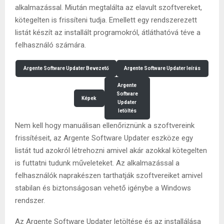
alkalmazással. Miután megtalálta az elavult szoftvereket,
kötegelten is frissíteni tudja. Emellett egy rendszerezett
listát készít az installált programokról, átláthatóvá téve a
felhasználó számára.
Argente Software Updater Bevezető
Argente Software Updater leírás
Argente
Software
Képek
Updater
letöltés
Nem kell hogy manuálisan ellenőriznünk a szoftvereink
frissítéseit, az Argente Software Updater eszköze egy
listát tud azokról létrehozni amivel akár azokkal kötegelten
is futtatni tudunk műveleteket. Az alkalmazással a
felhasználók naprakészen tarthatják szoftvereiket amivel
stabilan és biztonságosan vehető igénybe a Windows
rendszer.
Az Argente Software Updater letöltése és az installálása