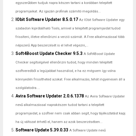
egyszerűbben tudjuk napra készen tartani a korábban telepített
programjaikat. Az igazán profinak számító megoldás...
IObit Software Updater 8.5.0.17
Az IObit Software Updater egy
szabadon kipróbálható Tools, amivel a telepített programjaidat tudod
frissíteni, illetve ellenőrizni a verzió számát. A Free alkalmazással több
népszerű App beszerzését is el lehet végezni,...
Soft4Boost Update Checker 9.5.3
A Soft4Boost Update
Checker segítségével ellenőrizni tudod, hogy minden telepített
szoftveredből a legújabbat használod, e ha ez mégsem így volna
könnyedén frissítheted azokat. Free alkalmazás, tehát ingyenesen áll a
szolgálatodra....
Avira Software Updater 2.0.6.1378
Az Avira Software Updater
nevű alkalmazással naprakészen tudod tartani a telepített
programjaidat, a szoftver nem csak abban segít, hogy tájékoztatást kapj
ha új változat érhető el, hanem az azok beszerzésében...
Software Update 5.39.0.33
A Software Update nevű