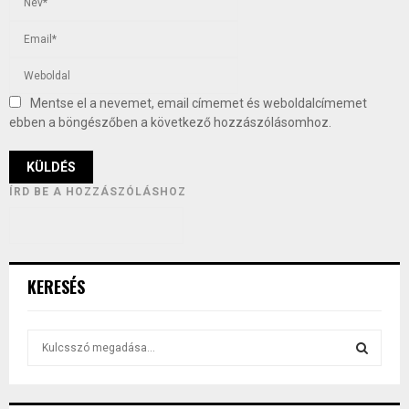
Mentse el a nevemet, email címemet és weboldalcímemet
ebben a böngészőben a következő hozzászólásomhoz.
ÍRD BE A HOZZÁSZÓLÁSHOZ
KERESÉS
S
e
a
S
r