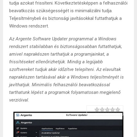
tudja azokat frissíteni. Következtetésképpen a felhasználói
beavatkozás szükségességét is minimalizálni tudja.
Teljesítménybeli és biztonsági javításokkal futtathatjuk a
Windows rendszert.
Az Argente Software Updater programmal a Windows
rendszert stabilabban és biztonságosabban futtathatjuk,
amivel naprakészen tarthatjuk a programjainkat, a
frissítéseket ellenőrizhetjük. Mindig a legújabb
szoftvereket tudjuk akár időzítve telepíteni. Az elavultak
naprakészen tartásával akár a Windows teljesítményét is
javíthatjuk. Minimális felhasználói beavatkozással
tarthatunk lépést a programok folyamatosan megjelenő
verzióival.
Rating
1 star
2 stars
3 stars
4 stars
5 stars