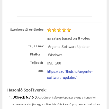
Szerkesztői értékelés
no rating
based on
0
votes
Teljes név
Argente Software Updater
Platform
Windows
Teljes ár
USD
5,00
URL
https://szofthub.hu/argente-
software-updater/
Hasonló Szoftverek:
UCheck 6.7.6.0
Az UCheck Software Updater, avagy a honosított
elnevezése alapján egy szoftver frissítés kereső program amivel sokkal