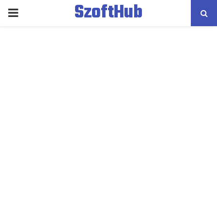
SzoftHub
PRIMARY
MENU