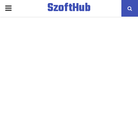
SzoftHub
PRIMARY
MENU