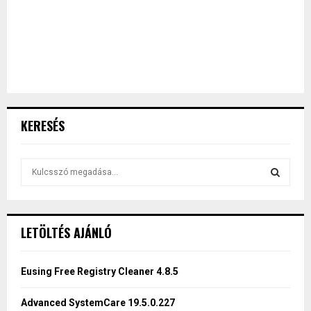
KERESÉS
S
e
a
S
r
c
E
LETÖLTÉS AJÁNLÓ
h
f
A
o
Eusing Free Registry Cleaner 4.8.5
r
R
:
Advanced SystemCare 19.5.0.227
C