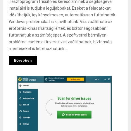
illesztőprogram frissítő és kereső aminek a segítségével
installálni is tudjuk a legújabbakat. Ezeket a feladatokat
időzíthetjük, így kényelmesen, automatikusan futtathatók.
Windows problémákat is kijavíthatunk. Visszaállítható az
erőforrás-kihasználtsági érték, és biztonságosabban
futtathatjuk a számítógépet. A szoftverrel bármilyen
probléma esetén a Driverek visszaállíthatóak, biztonsági
mentéseket is létrehozhatunk....
Bővebben