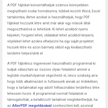
A PDF fájlokat konvertálhatjuk számos könnyebben
megnyitható irodai formátumra, többek között Word, Excel
tartalomba, illetve azokat is használhatjuk, hogy PDF
fájlokat hozzunk létre amit már akár egy mások által
megoszthatóvá is tehetünk. Ki lehet azokból nyerni
képeket, forgatni lehet, oldalakat lehet azokból kinyerni,
vízjeleket lehet azokra elhelyezni ha egy saját projektet
hozunk létre és azon bármely okból egy kiválasztható
területre helyeznénk el.
A PDF fájlokhoz ingyenesen használható programmal ki
tudjuk választani az összes olyan feladatot amivel a
legtöbb munkafolyamat végezhető el, nincs szükség arra
hogy több alkalmazást is futtassunk annak az érdekében,
hogy a tartalmakat egy adott felhasználási területhez létre
lehessen hozni. A programmal normál feladatok is
támogatottak, a betallózott tartalmat megtekinthetjük, ha
az
AlterPDF megoldásával
szerkeszteni kell, azonnal