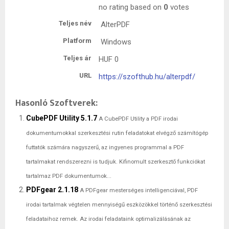
no rating
based on
0
votes
Teljes név
AlterPDF
Platform
Windows
Teljes ár
HUF
0
URL
https://szofthub.hu/alterpdf/
Hasonló Szoftverek:
CubePDF Utility 5.1.7
A CubePDF Utility a PDF irodai
dokumentumokkal szerkesztési rutin feladatokat elvégző számítógép
futtatók számára nagyszerű, az ingyenes programmal a PDF
tartalmakat rendszerezni is tudjuk. Kifinomult szerkesztő funkciókat
tartalmaz PDF dokumentumok...
PDFgear 2.1.18
A PDFgear mesterséges intelligenciával, PDF
irodai tartalmak végtelen mennyiségű eszközökkel történő szerkesztési
feladataihoz remek. Az irodai feladataink optimalizálásának az