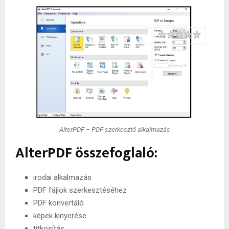
Rating
1 star
2 stars
3 stars
4 stars
5 stars
AlterPDF – PDF szerkesztő alkalmazás
AlterPDF összefoglaló:
irodai alkalmazás
PDF fájlok szerkesztéséhez
PDF konvertáló
képek kinyerése
titkosítás