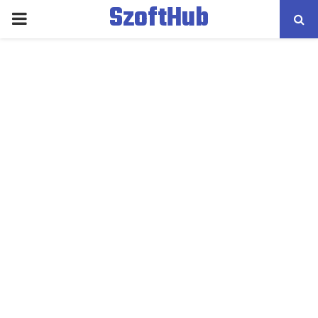
SzoftHub
PRIMARY
MENU