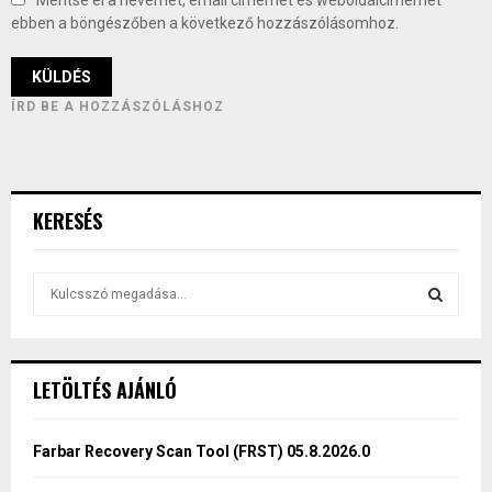
Mentse el a nevemet, email címemet és weboldalcímemet
ebben a böngészőben a következő hozzászólásomhoz.
ÍRD BE A HOZZÁSZÓLÁSHOZ
KERESÉS
S
e
a
S
r
c
E
LETÖLTÉS AJÁNLÓ
h
f
A
o
Farbar Recovery Scan Tool (FRST) 05.8.2026.0
r
R
: