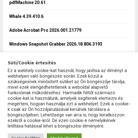
pdfMachine 20.61
C
Whale 4.39.410.6
H
Adobe Acrobat Pro 2026.001.21779
Windows Snapshot Grabber 2026.18.806.3193
Süti/Cookie értesítés
Ez a webhely cookie-kat használ, hogy javítsa az élményt a
webhelyen való böngészés során. Ezek közül a
SzoftHub
szükségesnek minősített sütiket az Ön böngészője tárolja,
mivel ezek elengedhetetlenek a weboldal alapvető
funkcióinak működéséhez. Harmadik féltől származó
cookie-kat is használunk, amelyek segítenek elemezni és
megérteni, hogyan használja ezt a webhelyet. Ezek a cookie-
k csak az Ön hozzájárulásával kerülnek tárolásra a
böngészőjében. Lehetősége van arra is, hogy leiratkozzon
ezekről a cookie-król. De ezen cookie-k némelyikének
letiltása hatással lehet a böngészési élményére.
2025 - szofthub.hu. All Right Reserved.
SzoftHub