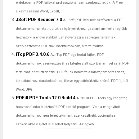
érdekében a PDF fájlokat professzionálisan szerkeszthetjük. A Free
alkalmazással Word, Excell,...
JSoft PDF Reducer 7.0
A JSoft PDF Reducer szoftverrel a PDF
dokumentumainkat tudjuk az igényeinkhez igazítani amivel a legtöbb
hozható ki a műveletekből. Lehetővé teszi a szöveges tartalmak
szerkesztését a PDF dokumentumokban, a tartalmukat...
iTop PDF 3.4.0.6
Az iTop PDF egy Irodai fájlok, PDF
dokumentumok szerkesztéséhez kifejlesztett szoftver amivel saját PDF
tartalmat lehet létrehozni. PDF fájlok konvertálásához, tömörítéséhez,
titkosításához, darabolásához, illetve egyesítésükhöz kitűnő. PDF fájlból
Word, JPG...
PDFill PDF Tools 12.0 Build 4
A PDFill PDF Tools egy rengeteg
hasznos funkciót biztosító PDF kezelő program. Vele a megnyitott
dokumentumot meg lehet tekinteni, szerkeszthető, opcionálisan
azokon akár vizjelet is el lehet helyezni. Az egyéb...