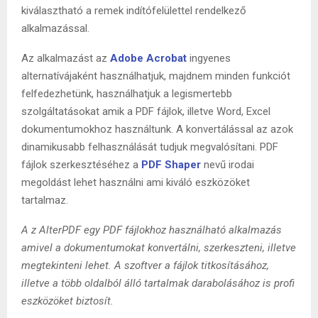
kiválasztható a remek indítófelülettel rendelkező
alkalmazással.
Az alkalmazást az
Adobe Acrobat
ingyenes
alternatívájaként használhatjuk, majdnem minden funkciót
felfedezhetünk, használhatjuk a legismertebb
szolgáltatásokat amik a PDF fájlok, illetve Word, Excel
dokumentumokhoz használtunk. A konvertálással az azok
dinamikusabb felhasználását tudjuk megvalósítani. PDF
fájlok szerkesztéséhez a
PDF Shaper
nevű irodai
megoldást lehet használni ami kiváló eszközöket
tartalmaz.
A z AlterPDF egy PDF fájlokhoz használható alkalmazás
amivel a dokumentumokat konvertálni, szerkeszteni, illetve
megtekinteni lehet. A szoftver a fájlok titkosításához,
illetve a több oldalból álló tartalmak darabolásához is profi
eszközöket biztosít.