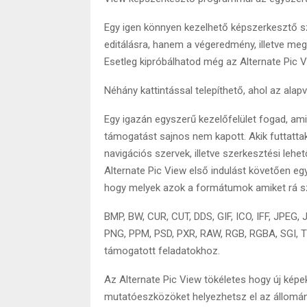
Egy igen könnyen kezelhető képszerkesztő sz
editálásra, hanem a végeredmény, illetve meg
Esetleg kipróbálhatod még az Alternate Pic 
Néhány kattintással telepíthető, ahol az ala
Egy igazán egyszerű kezelőfelület fogad, ami
támogatást sajnos nem kapott. Akik futtatta
navigációs szervek, illetve szerkesztési lehe
Alternate Pic View első indulást követően egy
hogy melyek azok a formátumok amiket rá sze
BMP, BW, CUR, CUT, DDS, GIF, ICO, IFF, JPEG,
PNG, PPM, PSD, PXR, RAW, RGB, RGBA, SGI, T
támogatott feladatokhoz.
Az Alternate Pic View tökéletes hogy új képeket
mutatóeszközöket helyezhetsz el az állomán