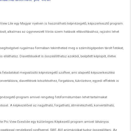
 View Lite egy Magyar nyelven is használható képnézegető, képszerkesztő program.
osít, alkalmas az úgynevezett Vörös szem hatások eltávolításához, rajzolni lehet
segítségével rugalmas formában tekintheted meg a számítógépeden tárolt fotókat,
elláthatsz. Diavetítéseket is összeállíthatsz azokból, beépített képlopót, illetve
 feladatokat megvalósító képnézegető szoftver, ami alapvető képszerkesztési
nvertálásra, diavetítések készítéséhez, forgatásra, tükrözésre, egyedi effektek is
pnézegető program amivel rengeteg fotóformátumban lehet tartalmakat
sel. A képkezelővel az nagyítható, forgatható, átméretezhető, konvertálható,
ate Pic View Exeslide egy különleges Képkezelő program amivel látványos
ogatással rendelkező szoftverrel, SWF, AVI animációkat tudsz összeállítani. Az