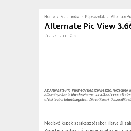
Home
Multimédia
Képkezelők
Alternate Pi
Alternate Pic View 3.6
2026-07-11
0
--
Az Alternate Pic View egy képszerkesztő, nézegető a
állományokat is létrehozhatsz. Az alábbi Free alkalma
effektezési lehetőségeket. Diavetítések összeállításá
Meglévő képek szerkesztésekor, illetve új saj
View képszerkesztő programmal az egyszerű