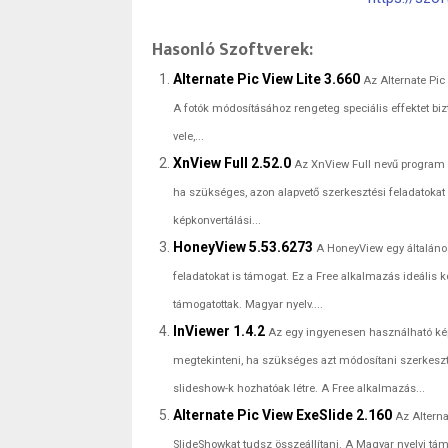
Hasonló Szoftverek:
Alternate Pic View Lite 3.660
Az Alternate Pic
A fotók módosításához rengeteg speciális effektet bizt
vele,...
XnView Full 2.52.0
Az XnView Full nevű program 
ha szükséges, azon alapvető szerkesztési feladatokat is 
képkonvertálási...
HoneyView 5.53.6273
A HoneyView egy általános
feladatokat is támogat. Ez a Free alkalmazás ideális ko
támogatottak. Magyar nyelv....
InViewer 1.4.2
Az egy ingyenesen használható ké
megtekinteni, ha szükséges azt módosítani szerkesztés
slideshow-k hozhatóak létre. A Free alkalmazás...
Alternate Pic View ExeSlide 2.160
Az Altern
SlideShowkat tudsz összeállítani. A Magyar nyelvi tám