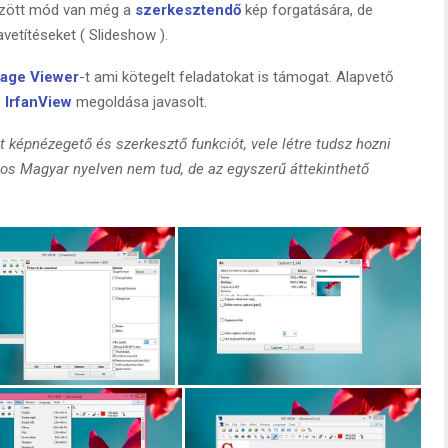
között mód van még a
szerkesztendő
kép forgatására, de
avetítéseket ( Slideshow ).
mage Viewer
-t ami kötegelt feladatokat is támogat. Alapvető
z
IrfanView
megoldása javasolt.
t képnézegető és szerkesztő funkciót, vele létre tudsz hozni
nos Magyar nyelven nem tud, de az egyszerű áttekinthető