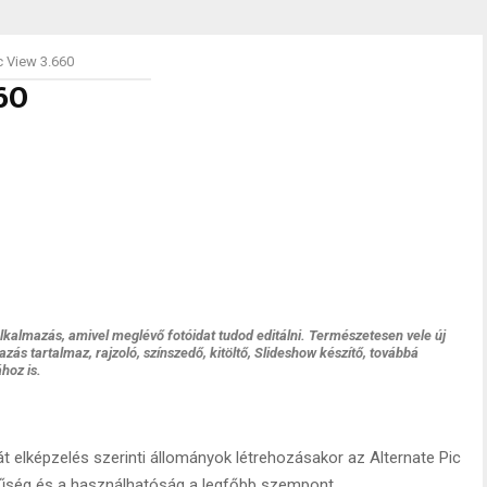
c View 3.660
60
lkalmazás, amivel meglévő fotóidat tudod editálni. Természetesen vele új
zás tartalmaz, rajzoló, színszedő, kitöltő, Slideshow készítő, továbbá
hoz is.
át elképzelés szerinti állományok létrehozásakor az Alternate Pic
ség és a használhatóság a legfőbb szempont.