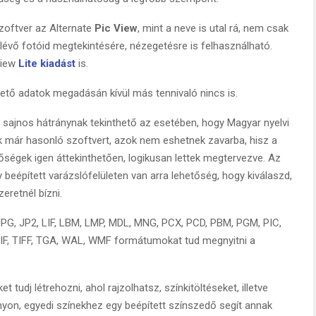
oftver az Alternate
Pic View
, mint a neve is utal rá, nem csak
lévő fotóid megtekintésére, nézegetésre is felhasználható.
View
Lite kiadást
is.
pvető adatok megadásán kívül más tennivaló nincs is.
 sajnos hátránynak tekinthető az esetében, hogy Magyar nyelvi
k már hasonló szoftvert, azok nem eshetnek zavarba, hisz a
tőségek igen áttekinthetően, logikusan lettek megtervezve. Az
 beépített varázslófelületen van arra lehetőség, hogy kiválaszd,
retnél bízni.
 JPG, JP2, LIF, LBM, LMP, MDL, MNG, PCX, PCD, PBM, PGM, PIC,
IF, TIFF, TGA, WAL, WMF formátumokat tud megnyitni a
 tudj létrehozni, ahol rajzolhatsz, színkitöltéseket, illetve
yon, egyedi színekhez egy beépített színszedő segít annak