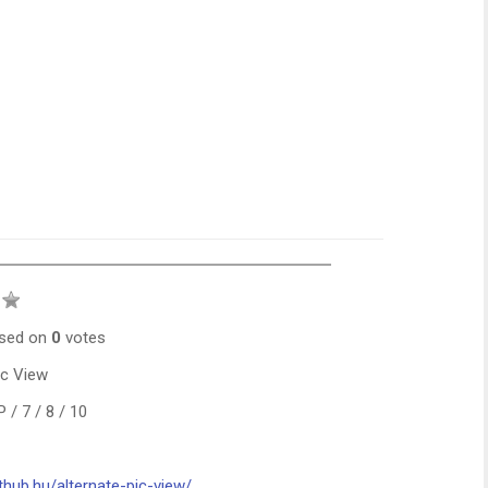
sed on
0
votes
ic View
/ 7 / 8 / 10
thub.hu/alternate-pic-view/