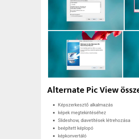
Alternate Pic View össz
Képszerkesztő alkalmazás
képek megtekintéséhez
Slideshow, diavetítések létrehozása
beépített képlopó
képkonvertáló