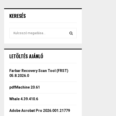
KERESÉS
S
e
a
S
r
c
E
LETÖLTÉS AJÁNLÓ
h
f
A
o
Farbar Recovery Scan Tool (FRST)
r
R
05.8.2026.0
:
C
pdfMachine 20.61
H
Whale 4.39.410.6
Adobe Acrobat Pro 2026.001.21779