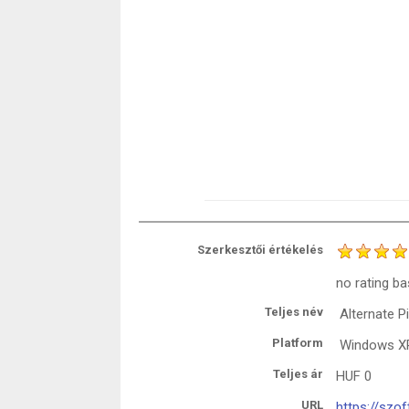
Szerkesztői értékelés
no rating
ba
Teljes név
Alternate P
Platform
Windows XP 
Teljes ár
HUF
0
URL
https://szof