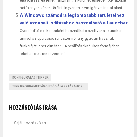
eltávolításárea lehet használni, a különlegessége hogy azokat
hatékonyan képes törölni. Ingyenes, nem igényel installálást....
A Windows számodra legfontosabb területeihez
való azonnali indításához használható a Launcher
Gyorsindító eszköztárként használható szoftver a Launcher
amivel az operációs rendszer néhány gyakran használt
funkcióját lehet elindítani. A beállításoknál ikon formájában
lehet azokat rendszerezni....
KONFIGURÁLÁSI TIPPEK
TIPP PROGRAMELTÁVOLÍTÓ VÁLASZTÁSÁHOZ...
HOZZÁSZÓLÁS ÍRÁSA