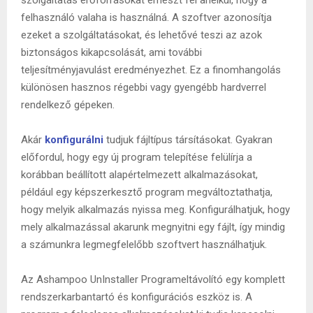
felhasználó valaha is használná. A szoftver azonosítja
ezeket a szolgáltatásokat, és lehetővé teszi az azok
biztonságos kikapcsolását, ami további
teljesítményjavulást eredményezhet. Ez a finomhangolás
különösen hasznos régebbi vagy gyengébb hardverrel
rendelkező gépeken.
Akár
konfigurálni
tudjuk fájltípus társításokat. Gyakran
előfordul, hogy egy új program telepítése felülírja a
korábban beállított alapértelmezett alkalmazásokat,
például egy képszerkesztő program megváltoztathatja,
hogy melyik alkalmazás nyissa meg. Konfigurálhatjuk, hogy
mely alkalmazással akarunk megnyitni egy fájlt, így mindig
a számunkra legmegfelelőbb szoftvert használhatjuk.
Az Ashampoo UnInstaller Programeltávolító egy komplett
rendszerkarbantartó és konfigurációs eszköz is. A