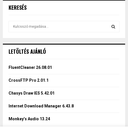
KERESÉS
S
e
a
S
r
c
E
LETÖLTÉS AJÁNLÓ
h
f
A
o
FluentCleaner 26.08.01
r
R
:
CrossFTP Pro 2.01.1
C
Chasys Draw IES 5.42.01
H
Internet Download Manager 6.43.8
Monkey’s Audio 13.24