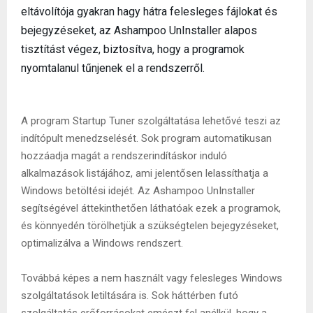
eltávolítója gyakran hagy hátra felesleges fájlokat és
bejegyzéseket, az Ashampoo UnInstaller alapos
tisztítást végez, biztosítva, hogy a programok
nyomtalanul tűnjenek el a rendszerről.
A program Startup Tuner szolgáltatása lehetővé teszi az
indítópult menedzselését. Sok program automatikusan
hozzáadja magát a rendszerindításkor induló
alkalmazások listájához, ami jelentősen lelassíthatja a
Windows betöltési idejét. Az Ashampoo UnInstaller
segítségével áttekinthetően láthatóak ezek a programok,
és könnyedén törölhetjük a szükségtelen bejegyzéseket,
optimalizálva a Windows rendszert.
Továbbá képes a nem használt vagy felesleges Windows
szolgáltatások letiltására is. Sok háttérben futó
szolgáltatás erőforrásokat emészt fel anélkül, hogy a