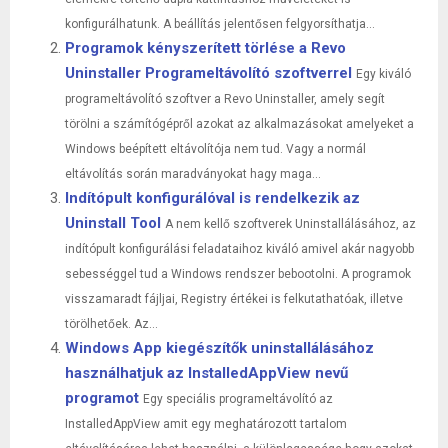
konfigurálhatunk. A beállítás jelentősen felgyorsíthatja...
Programok kényszerített törlése a Revo
Uninstaller Programeltávolító szoftverrel
Egy kiváló
programeltávolító szoftver a Revo Uninstaller, amely segít
törölni a számítógépről azokat az alkalmazásokat amelyeket a
Windows beépített eltávolítója nem tud. Vagy a normál
eltávolítás során maradványokat hagy maga...
Indítópult konfigurálóval is rendelkezik az
Uninstall Tool
A nem kellő szoftverek Uninstallálásához, az
indítópult konfigurálási feladataihoz kiváló amivel akár nagyobb
sebességgel tud a Windows rendszer bebootolni. A programok
visszamaradt fájljai, Registry értékei is felkutathatóak, illetve
törölhetőek. Az...
Windows App kiegészítők uninstallálásához
használhatjuk az InstalledAppView nevű
programot
Egy speciális programeltávolító az
InstalledAppView amit egy meghatározott tartalom