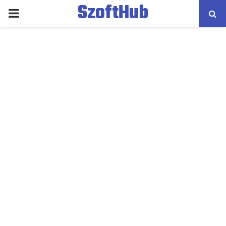
SzoftHub
PRIMARY
MENU