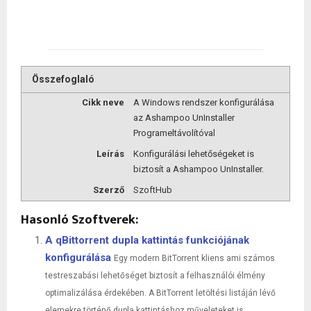
Összefoglaló
Cikk neve
A Windows rendszer konfigurálása
az Ashampoo UnInstaller
Programeltávolítóval
Leírás
Konfigurálási lehetőségeket is
biztosít a Ashampoo UnInstaller.
Szerző
SzoftHub
Hasonló Szoftverek:
A qBittorrent dupla kattintás funkciójának
konfigurálása
Egy modern BitTorrent kliens ami számos
testreszabási lehetőséget biztosít a felhasználói élmény
optimalizálása érdekében. A BitTorrent letöltési listáján lévő
elemekre történő dupla kattintáshoz műveleteket is