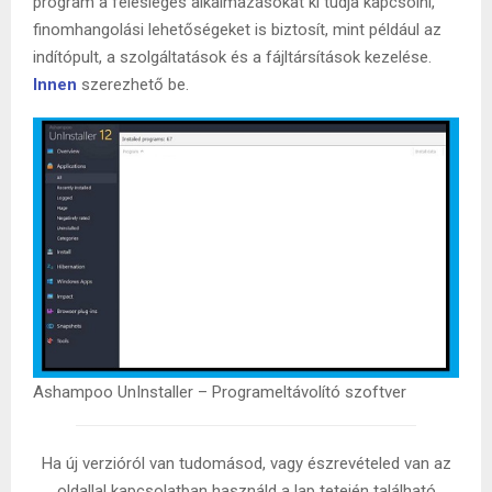
program a felesleges alkalmazásokat ki tudja kapcsolni,
finomhangolási lehetőségeket is biztosít, mint például az
indítópult, a szolgáltatások és a fájltársítások kezelése.
Innen
szerezhető be.
Ashampoo UnInstaller – Programeltávolító szoftver
Ha új verzióról van tudomásod, vagy észrevételed van az
oldallal kapcsolatban használd a lap tetején található