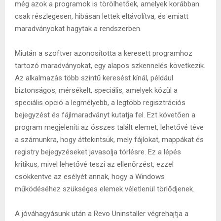
még azok a programok is törölhetőek, amelyek korábban
csak részlegesen, hibásan lettek eltávolítva, és emiatt
maradványokat hagytak a rendszerben.
Miután a szoftver azonosította a keresett programhoz
tartozó maradványokat, egy alapos szkennelés következik.
Az alkalmazás több szintű keresést kínál, például
biztonságos, mérsékelt, speciális, amelyek közül a
speciális opció a legmélyebb, a legtöbb regisztrációs
bejegyzést és fájlmaradványt kutatja fel. Ezt követően a
program megjeleníti az összes talált elemet, lehetővé téve
a számunkra, hogy áttekintsük, mely fájlokat, mappákat és
registry bejegyzéseket javasolja törlésre. Ez a lépés
kritikus, mivel lehetővé teszi az ellenőrzést, ezzel
csökkentve az esélyét annak, hogy a Windows
működéséhez szükséges elemek véletlenül törlődjenek.
A jóváhagyásunk után a Revo Uninstaller végrehajtja a