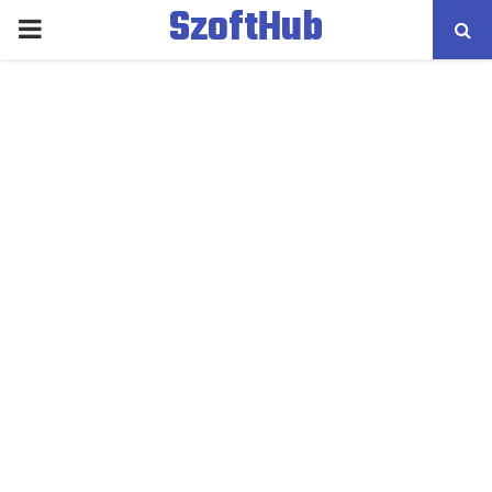
SzoftHub
PRIMARY
MENU