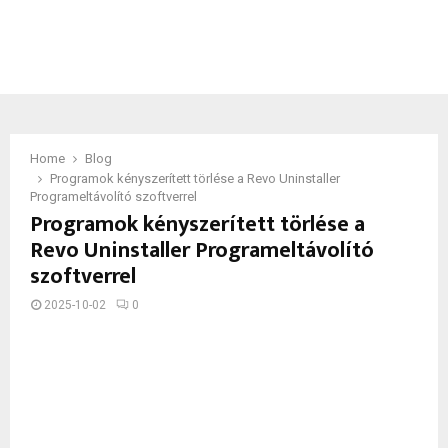
Home
Blog
Programok kényszerített törlése a Revo Uninstaller
Programeltávolító szoftverrel
Programok kényszerített törlése a
Revo Uninstaller Programeltávolító
szoftverrel
2025-10-02
0