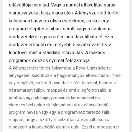
eltávolítója nem tud. Vagy a normál eltávolítás során
maradványokat hagy maga után. A kényszerített törlés
különösen hasznos olyan esetekben, amikor egy
program telepítése hibás, sérült, vagy a szokásos
módszerekkel egyszerűen nem távolítható el. Ez a
módszer erősebb és mélyebb beavatkozást tesz
lehetővé, mint a standard eltávolítás. A makacs
programok összes nyomát felszámolja.
A kényszerített törlés folyamata a Revo Uninstallerrel
lényegesen különbözik a hagyományos eltávolítástól. Nem
egy meglévő, működő uninstaller fájlt használ, hanem a
hátramaradt fájlok, mappák és ami a legfontosabb, a
beállításjegyzék bejegyzéseinek keresésével és
elemzésével dolgozik. Megadhatjuk az eltávolítandó
program nevét, vagy egy, a programhoz tartozó fájlt,
mappát, hogy a szoftver célzottan átvizsgálhassa a
rendszert a kapcsolódó elemek után. Ezzel a módszerrel