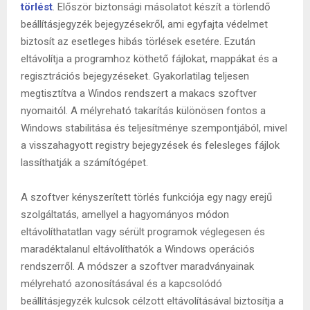
törlést
. Először biztonsági másolatot készít a törlendő
beállításjegyzék bejegyzésekről, ami egyfajta védelmet
biztosít az esetleges hibás törlések esetére. Ezután
eltávolítja a programhoz köthető fájlokat, mappákat és a
regisztrációs bejegyzéseket. Gyakorlatilag teljesen
megtisztítva a Windos rendszert a makacs szoftver
nyomaitól. A mélyreható takarítás különösen fontos a
Windows stabilitása és teljesítménye szempontjából, mivel
a visszahagyott registry bejegyzések és felesleges fájlok
lassíthatják a számítógépet.
A szoftver kényszerített törlés funkciója egy nagy erejű
szolgáltatás, amellyel a hagyományos módon
eltávolíthatatlan vagy sérült programok véglegesen és
maradéktalanul eltávolíthatók a Windows operációs
rendszerről. A módszer a szoftver maradványainak
mélyreható azonosításával és a kapcsolódó
beállításjegyzék kulcsok célzott eltávolításával biztosítja a