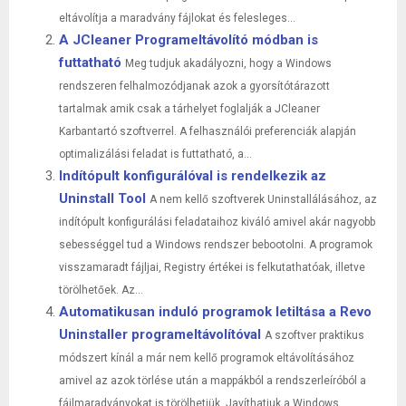
eltávolítja a maradvány fájlokat és felesleges...
A JCleaner Programeltávolító módban is
futtatható
Meg tudjuk akadályozni, hogy a Windows
rendszeren felhalmozódjanak azok a gyorsítótárazott
tartalmak amik csak a tárhelyet foglalják a JCleaner
Karbantartó szoftverrel. A felhasználói preferenciák alapján
optimalizálási feladat is futtatható, a...
Indítópult konfigurálóval is rendelkezik az
Uninstall Tool
A nem kellő szoftverek Uninstallálásához, az
indítópult konfigurálási feladataihoz kiváló amivel akár nagyobb
sebességgel tud a Windows rendszer bebootolni. A programok
visszamaradt fájljai, Registry értékei is felkutathatóak, illetve
törölhetőek. Az...
Automatikusan induló programok letiltása a Revo
Uninstaller programeltávolítóval
A szoftver praktikus
módszert kínál a már nem kellő programok eltávolításához
amivel az azok törlése után a mappákból a rendszerleíróból a
fájlmaradványokat is törölhetjük. Javíthatjuk a Windows