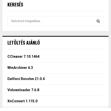
KERESÉS
S
e
a
S
r
c
E
LETÖLTÉS AJÁNLÓ
h
f
A
o
CCleaner 7.10.1464
r
R
:
WinArchiver 6.3
C
DaVinci Resolve 21.0.4
H
Vidownloader 7.6.8
XnConvert 1.115.0