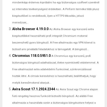
mindenképp érdemes kipróbálni ha egy biztonságos szoftvert szeretnél
az internetes tevékenységeid érdekében. A Piriform terméke több plusz
kiegészítővel is rendelkezik, ilyen a HTTPS titkosítás, jelszó
menedzser,...
Aloha Browser 4.19.0.0
Az Aloha Browser egy korszerű extra
kiegészítőkkel használható profi integrált Chromium motorral
beszerezhető gyors böngésző. A Free alkalmazás egy VPN klienst is
biztosít ami privátabb feladatokhoz is támogatott. A böngésző...
Chromnius 118.0.5951.0
A Chromnius egy korszerű, profi
biztonságos böngésző adathalászat, illetve nyomkövető védelemmel. A
Free alkalmazást extra adatvédelmi funkcióval, szinkronizálással
hozták létre. A címsáv kereséshez is használható, beállíthatjuk, hogy
melyik keresőmotorral akarjuk...
Avira Scout 17.1.2924.2344
Az Avira Scout egy Chrome alapon
futó rengeteg hasznos funkciót biztosító böngésző. Az alábbi Free
alkalmazás a használata során a biztonságos böngészésre helyezi a