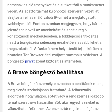
nemcsak az előzményeket és a sütiket törli a munkamenet
végén. Az adatforgalmat különböző szerveren vezeti át,
elrejtve a felhasználó valódi IP-címét a meglátogatott
webhelyek elől. Fontos azonban megjegyezni, hogy bár ez
jelentősen növeli az anonimitást és segít a régió
korlátozások megkerülésében, a többlépcsős titkosítás
miatt a böngészési sebesség érezhetően lassabb lehet a
megszokottnál. A funkció nem helyettesíti teljes körűen a
hivatalos Tor Browser által nyújtott maximális védelmet. A
böngésző
privát
zónát biztosít az interneten.
A Brave böngésző beállítása
A Brave böngésző személyre szabása a beállítások menü,
megjelenés szekciójában futtatható. A felhasználó
eldöntheti, hogy világos, sötét vagy a rendszerhez igazodó
témát szeretne-e használni. Sőt, akár egyedi színeket is
választhat a felületnek. Az eszköztár rugalmasságát az