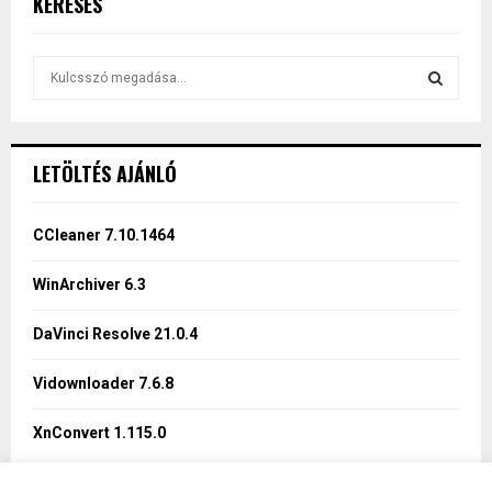
KERESÉS
S
e
a
S
r
c
E
LETÖLTÉS AJÁNLÓ
h
f
A
o
CCleaner 7.10.1464
r
R
:
WinArchiver 6.3
C
DaVinci Resolve 21.0.4
H
Vidownloader 7.6.8
XnConvert 1.115.0