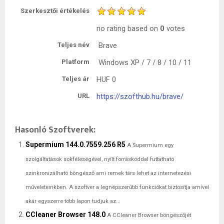
Szerkesztői értékelés
no rating
based on
0
votes
Teljes név
Brave
Platform
Windows XP / 7 / 8 / 10 / 11
Teljes ár
HUF
0
URL
https://szofthub.hu/brave/
Hasonló Szoftverek:
Supermium 144.0.7559.256 R5
A Supermium egy
szolgáltatások sokféleségével, nyílt forráskóddal futtatható
szinkronizálható böngésző ami remek társ lehet az internetezési
műveleteinkben. A szoftver a legnépszerűbb funkciókat biztosítja amivel
akár egyszerre több lapon tudjuk az...
CCleaner Browser 148.0
A CCleaner Browser böngészőjét