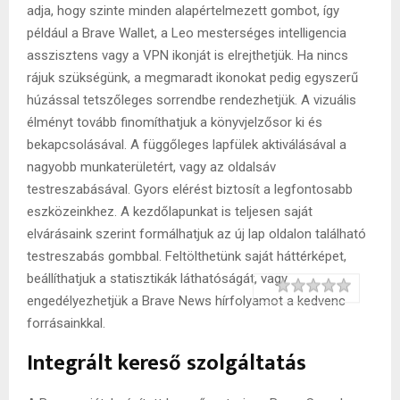
adja, hogy szinte minden alapértelmezett gombot, így
például a Brave Wallet, a Leo mesterséges intelligencia
asszisztens vagy a VPN ikonját is elrejthetjük. Ha nincs
rájuk szükségünk, a megmaradt ikonokat pedig egyszerű
húzással tetszőleges sorrendbe rendezhetjük. A vizuális
élményt tovább finomíthatjuk a könyvjelzősor ki és
bekapcsolásával. A függőleges lapfülek aktiválásával a
nagyobb munkaterületért, vagy az oldalsáv
testreszabásával. Gyors elérést biztosít a legfontosabb
eszközeinkhez. A kezdőlapunkat is teljesen saját
elvárásaink szerint formálhatjuk az új lap oldalon található
testreszabás gombbal. Feltölthetünk saját háttérképet,
beállíthatjuk a statisztikák láthatóságát, vagy
Rating
1 star
2 stars
3 stars
4 stars
5 stars
engedélyezhetjük a Brave News hírfolyamot a kedvenc
forrásainkkal.
Integrált kereső szolgáltatás