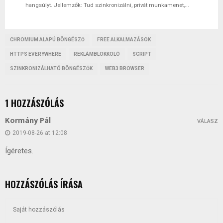
hangsúlyt. Jellemzők: Tud szinkronizálni, privát munkamenet,...
CHROMIUM ALAPÚ BÖNGÉSZŐ
FREE ALKALMAZÁSOK
HTTPS EVERYWHERE
REKLÁMBLOKKOLÓ
SCRIPT
SZINKRONIZÁLHATÓ BÖNGÉSZŐK
WEB3 BROWSER
1 HOZZÁSZÓLÁS
Kormány Pál
VÁLASZ
2019-08-26 at 12:08
Ígéretes.
HOZZÁSZÓLÁS ÍRÁSA