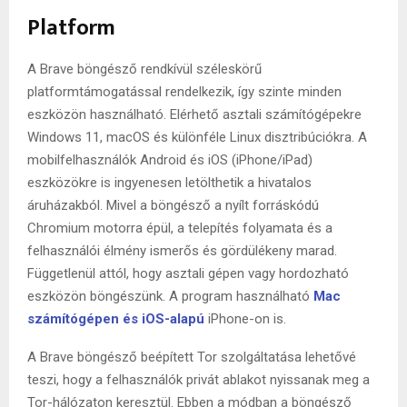
Platform
A Brave böngésző rendkívül széleskörű
platformtámogatással rendelkezik, így szinte minden
eszközön használható. Elérhető asztali számítógépekre
Windows 11, macOS és különféle Linux disztribúciókra. A
mobilfelhasználók Android és iOS (iPhone/iPad)
eszközökre is ingyenesen letölthetik a hivatalos
áruházakból. Mivel a böngésző a nyílt forráskódú
Chromium motorra épül, a telepítés folyamata és a
felhasználói élmény ismerős és gördülékeny marad.
Függetlenül attól, hogy asztali gépen vagy hordozható
eszközön böngészünk. A program használható
Mac
számítógépen és iOS-alapú
iPhone-on is.
A Brave böngésző beépített Tor szolgáltatása lehetővé
teszi, hogy a felhasználók privát ablakot nyissanak meg a
Tor-hálózaton keresztül. Ebben a módban a böngésző