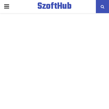
SzoftHub
PRIMARY
MENU