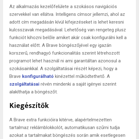
Az alkalmazás kezelőfelülete a szokásos navigációs
szervekkel van ellátva. Intelligens címsor jellemzi, ahol az
adott cím megadásán kívül kifejezéseket is lehet keresni
kulcsszavak megadásával. Lehetőség van rengeteg plusz
funkciót kihozni belőle amiket akár csak konfigurálni kell a
használat előtt. A Brave böngészőjével egy igazán
korszerű, rendhagyó funkcionalitás szerint létrehozott
programot lehet használ ni ami garantáltan azonosul a
szokásainkkal. A szolgáltatásai részét képezi, hogy a
Brave
konfigurálható
kinézettel működtethető. A
szolgáltatásai
révén mindenki a saját igényei szerint
alakíthatja a böngészőt.
Kiegészítők
A Brave extra funkcióira kitérve, alapértelmezetten
tartalmaz reklámblokkolót, automatikusan szűrni tudja
azokat a tartalmakat böngészés során amik esetlegesen