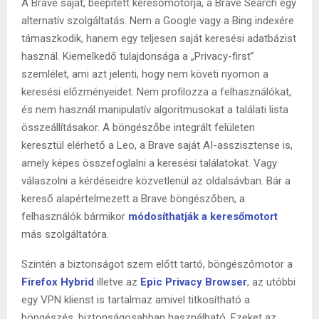
A Brave saját, beépített keresőmotorja, a Brave Search egy
alternatív szolgáltatás. Nem a Google vagy a Bing indexére
támaszkodik, hanem egy teljesen saját keresési adatbázist
használ. Kiemelkedő tulajdonsága a „Privacy-first”
szemlélet, ami azt jelenti, hogy nem követi nyomon a
keresési előzményeidet. Nem profilozza a felhasználókat,
és nem használ manipulatív algoritmusokat a találati lista
összeállításakor. A böngészőbe integrált felületen
keresztül elérhető a Leo, a Brave saját AI-asszisztense is,
amely képes összefoglalni a keresési találatokat. Vagy
válaszolni a kérdéseidre közvetlenül az oldalsávban. Bár a
kereső alapértelmezett a Brave böngészőben, a
felhasználók bármikor
módosíthatják a keresőmotort
más szolgáltatóra.
Szintén a biztonságot szem előtt tartó, böngészőmotor a
Firefox Hybrid
illetve az
Epic Privacy Browser
, az utóbbi
egy VPN klienst is tartalmaz amivel titkosítható a
böngészés, biztonságosabban használható. Ezeket az