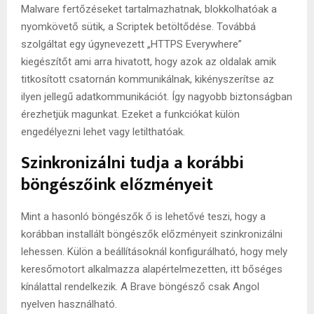
Malware fertőzéseket tartalmazhatnak, blokkolhatóak a
nyomkövető sütik, a Scriptek betöltődése. Továbbá
szolgáltat egy úgynevezett „HTTPS Everywhere”
kiegészítőt ami arra hivatott, hogy azok az oldalak amik
titkosított csatornán kommunikálnak, kikényszerítse az
ilyen jellegű adatkommunikációt. Így nagyobb biztonságban
érezhetjük magunkat. Ezeket a funkciókat külön
engedélyezni lehet vagy letilthatóak.
Szinkronizálni tudja a korábbi
böngészőink előzményeit
Mint a hasonló böngészők ő is lehetővé teszi, hogy a
korábban installált böngészők előzményeit szinkronizálni
lehessen. Külön a beállításoknál konfigurálható, hogy mely
keresőmotort alkalmazza alapértelmezetten, itt bőséges
kínálattal rendelkezik. A Brave böngésző csak Angol
nyelven használható.