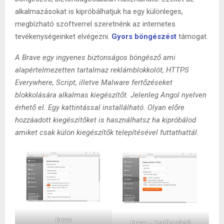
alkalmazásokat is kipróbálhatjuk ha egy különleges,
megbízható szoftverrel szeretnénk az internetes
tevékenységeinket elvégezni.
Gyors böngészést
támogat.
A Brave egy ingyenes biztonságos böngésző ami
alapértelmezetten tartalmaz reklámblokkolót,
HTTPS
Everywhere,
Script, illetve Malware fertőzéseket
blokkolására alkalmas kiegészítőt. Jelenleg Angol nyelven
érhető el. Egy kattintással installálható. Olyan előre
hozzáadott kiegészítőket is használhatsz ha kipróbálod
amiket csak külön kiegészítők telepítésével futtathattál.
Brave
Brave – Konfiguráció