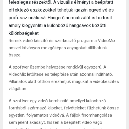
felesleges részektől. A vizuális élményt a beépített
effektező eszközökkel tehetjük igazán egyedivé és
professzionálissá. Hangerő normalizálót is biztosít
amely kiegyenlíti a különböző hangsávok közötti
különbségeket.
Remek videó készítő és szerkesztő program a VideoMix
amivel látványos mozgóképes anyagokat állíthatunk
össze.
A szoftver üzembe helyezése rendkívül egyszerű. A
VideoMix letöltése és telepítése után azonnal indítható.
Pillanatok alatt otthon érezhetjük magukat a videókészítés
világában.
A szoftver egy videó kombináló amellyel különböző
forrásból származó klipeket, felvételeket fűzhetünk össze
egyetlen, folyamatos videóvá. A fájlok finomhangolása
sem jelent akadályt, hiszen a beépített videó vágó