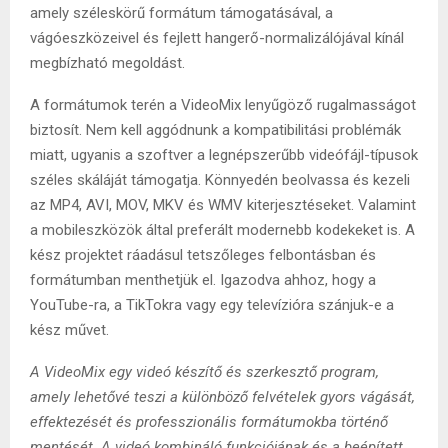
amely széleskörű formátum támogatásával, a
vágóeszközeivel és fejlett hangerő-normalizálójával kínál
megbízható megoldást.
A formátumok terén a VideoMix lenyűgöző rugalmasságot
biztosít. Nem kell aggódnunk a kompatibilitási problémák
miatt, ugyanis a szoftver a legnépszerűbb videófájl-típusok
széles skáláját támogatja. Könnyedén beolvassa és kezeli
az MP4, AVI, MOV, MKV és WMV kiterjesztéseket. Valamint
a mobileszközök által preferált modernebb kodekeket is. A
kész projektet ráadásul tetszőleges felbontásban és
formátumban menthetjük el. Igazodva ahhoz, hogy a
YouTube-ra, a TikTokra vagy egy televízióra szánjuk-e a
kész művet.
A VideoMix egy videó készítő és szerkesztő program,
amely lehetővé teszi a különböző felvételek gyors vágását,
effektezését és professzionális formátumokba történő
mentését. A videó kombináló funkciójának és a beépített