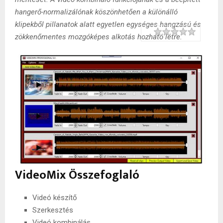
hangerő-normalizálónak köszönhetően a különálló
klipekből pillanatok alatt egyetlen egységes hangzású és
Rating
1 star
2 stars
3 stars
4 stars
5 stars
zökkenőmentes mozgóképes alkotás hozható létre.
VideoMix Összefoglaló
Videó készítő
Szerkesztés
Videó kombinálás