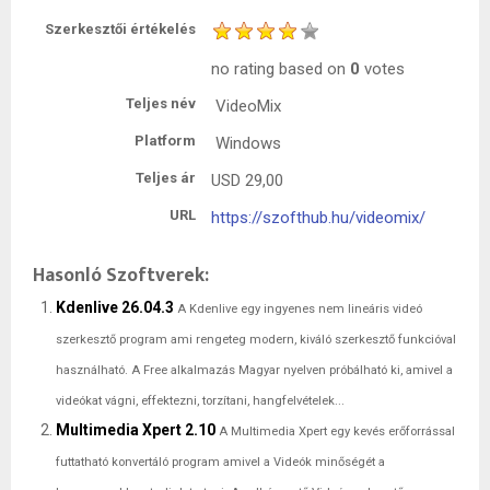
Szerkesztői értékelés
no rating
based on
0
votes
Teljes név
VideoMix
Platform
Windows
Teljes ár
USD
29,00
URL
https://szofthub.hu/videomix/
Hasonló Szoftverek:
Kdenlive 26.04.3
A Kdenlive egy ingyenes nem lineáris videó
szerkesztő program ami rengeteg modern, kiváló szerkesztő funkcióval
használható. A Free alkalmazás Magyar nyelven próbálható ki, amivel a
videókat vágni, effektezni, torzítani, hangfelvételek...
Multimedia Xpert 2.10
A Multimedia Xpert egy kevés erőforrással
futtatható konvertáló program amivel a Videók minőségét a