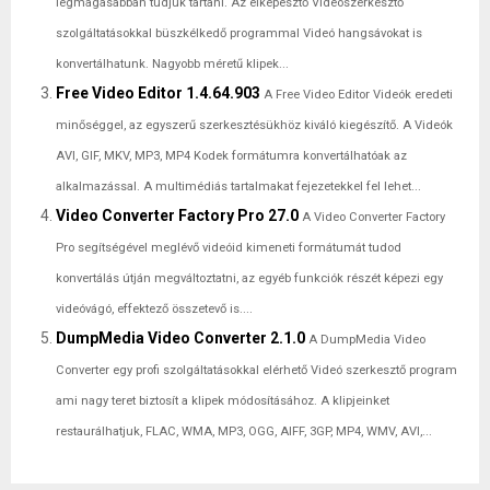
legmagasabban tudjuk tartani. Az elképesztő Videószerkesztő
szolgáltatásokkal büszkélkedő programmal Videó hangsávokat is
konvertálhatunk. Nagyobb méretű klipek...
Free Video Editor 1.4.64.903
A Free Video Editor Videók eredeti
minőséggel, az egyszerű szerkesztésükhöz kiváló kiegészítő. A Videók
AVI, GIF, MKV, MP3, MP4 Kodek formátumra konvertálhatóak az
alkalmazással. A multimédiás tartalmakat fejezetekkel fel lehet...
Video Converter Factory Pro 27.0
A Video Converter Factory
Pro segítségével meglévő videóid kimeneti formátumát tudod
konvertálás útján megváltoztatni, az egyéb funkciók részét képezi egy
videóvágó, effektező összetevő is....
DumpMedia Video Converter 2.1.0
A DumpMedia Video
Converter egy profi szolgáltatásokkal elérhető Videó szerkesztő program
ami nagy teret biztosít a klipek módosításához. A klipjeinket
restaurálhatjuk, FLAC, WMA, MP3, OGG, AIFF, 3GP, MP4, WMV, AVI,...