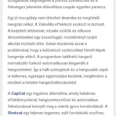
szolgáltatás segítségével a pontos szerkesztés és a
felesleges jelenetek eltávolítása csupán egyetlen parancs.
Egy jó mozgókép nem létezhet dinamika és megfelelő
hangzás nélkül. A VideoMix effektező eszközt is biztosít.
A beépített áttűnések, vizuális szűrők és stílusos
átvezetésekkel egy összefüggő, moziélményt nyújtó
alkotás hozható létre. Sokan küzdenek azzal a
problémával, hogy a különböző eszközökkel felvett klipek
hangereje eltérő. A programban található hangerő
normalizáló funkció automatikusan kiegyenlíti a
hangszinteket. Így a halk suttogások és a hangosabb zajok
is kellemes, egységes egyensúlyba kerülnek, megkímélve a
nézőket a hirtelen hangerőváltozásoktól.
A
CapCut
egy ingyenes alternatíva, amely hatalmas
effektkönyvtárral, hangszerkesztővel és automatikus
feliratozással könnyíti meg a videók gyors kombinálását. A
Shotcut
egy teljesen ingyenes, nyílt forráskódú szoftver,