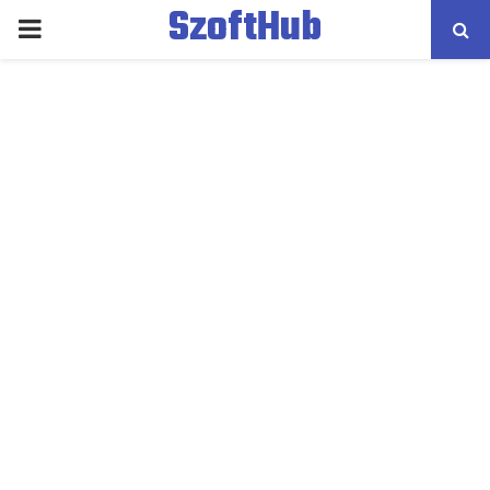
SzoftHub
PRIMARY
MENU