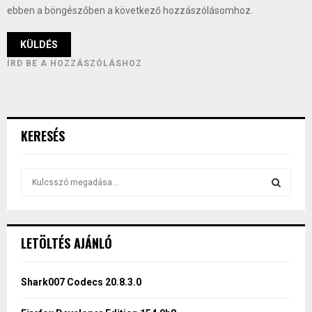
ebben a böngészőben a következő hozzászólásomhoz.
ÍRD BE A HOZZÁSZÓLÁSHOZ
KERESÉS
S
e
a
S
r
c
E
LETÖLTÉS AJÁNLÓ
h
f
A
o
Shark007 Codecs 20.8.3.0
r
R
: