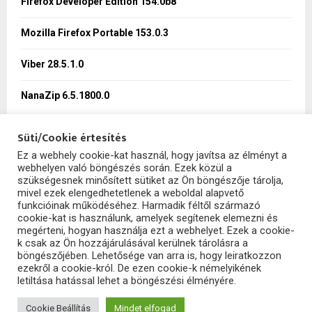
Firefox Developer Edition 154.0b8
C
Mozilla Firefox Portable 153.0.3
H
Viber 28.5.1.0
NanaZip 6.5.1800.0
Süti/Cookie értesítés
Ez a webhely cookie-kat használ, hogy javítsa az élményt a
webhelyen való böngészés során. Ezek közül a
SzoftHub
szükségesnek minősített sütiket az Ön böngészője tárolja,
mivel ezek elengedhetetlenek a weboldal alapvető
funkcióinak működéséhez. Harmadik féltől származó
cookie-kat is használunk, amelyek segítenek elemezni és
megérteni, hogyan használja ezt a webhelyet. Ezek a cookie-
k csak az Ön hozzájárulásával kerülnek tárolásra a
böngészőjében. Lehetősége van arra is, hogy leiratkozzon
ezekről a cookie-król. De ezen cookie-k némelyikének
letiltása hatással lehet a böngészési élményére.
2025 - szofthub.hu. All Right Reserved.
SzoftHub
Cookie Beállítás
Mindet elfogad