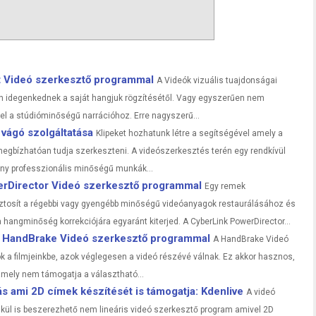
t Videó szerkesztő programmal
A Videók vizuális tuajdonságai
an idegenkednek a saját hangjuk rögzítésétől. Vagy egyszerűen nem
l a stúdióminőségű narrációhoz. Erre nagyszerű...
 vágó szolgáltatása
Klipeket hozhatunk létre a segítségével amely a
 megbízhatóan tudja szerkeszteni. A videószerkesztés terén egy rendkívül
ony professzionális minőségű munkák...
werDirector Videó szerkesztő programmal
Egy remek
ztosít a régebbi vagy gyengébb minőségű videóanyagok restaurálásához és
a hangminőség korrekciójára egyaránt kiterjed. A CyberLink PowerDirector...
 a HandBrake Videó szerkesztő programmal
A HandBrake Videó
k a filmjeinkbe, azok véglegesen a videó részévé válnak. Ez akkor hasznos,
amely nem támogatja a választható...
s ami 2D címek készítését is támogatja: Kdenlive
A videó
élkül is beszerezhető nem lineáris videó szerkesztő program amivel 2D