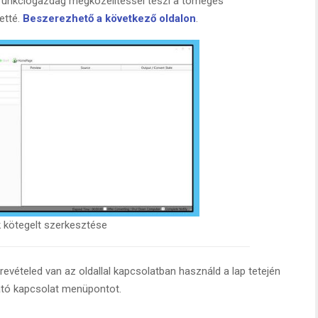
 funkciógazdag megközelítéssel teszi a tömeges
etté.
Beszerezhető a következő oldalon
.
 kötegelt szerkesztése
evételed van az oldallal kapcsolatban használd a lap tetején
ató kapcsolat menüpontot.