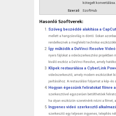
kötegelt konvertálása.
Szerző
SzoftHub
Hasonló Szoftverek:
Szöveg beszéddé alakítása a CapCu
mellett a hangzásvilág is döntő. Sokan azonb
rendelkeznek a megfelelő technikai eszközökke
Így működik a DaVinci Resolve Videó
nyers fájlokat a videószerkesztési projektben
kiváló eszköz a DaVinci Resolve, amely haték
Klipek restaurálása a CyberLink Po
videószerkesztő, amely modern eszközöket bi
javításához. A restaurálási folyamat a kép- és 
Hogyan égessünk feliratokat filmre
szerkesztővel egyszerűen betölthetőek felirato
ha olyan eszközön szeretnénk nézni a filmet, 
Ingyenes videó szerkesztő alkalmazá
szerkesztő egy teljesen ingyenes, telepítés n