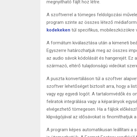
megnyitható fájlt hoz létre.
A szoftverrel a tömeges feldolgozási művelet
program szinte az összes létező médiaform
kodekeken
túl specifikus, mobileszközökre v
A formátum kiválasztása után a kimeneti beá
Egyszerre határozhatjuk meg az összes impor
az audio sávok kódolását és hangerejét. Ez 
származó, eltérő tulajdonságú videókat szer
A puszta konvertáláson túl a szoftver alapve
szoftver lehetőséget biztosít arra, hogy a li
vagy egy egyedi logót. A tartalomvédők és on
feliratok integrálása vagy a képarányok egys
elvégezhető tömegesen. Ha a fájlok előkész
klipvágójával az idősávokat is finomíthatjuk a
A program képes automatikusan leállítani a s