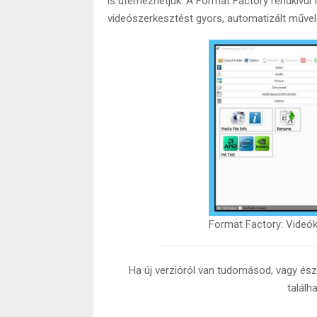
is ütemezhetjük. A Format Factory rendkívül
videószerkesztést gyors, automatizált művel
Format Factory: Videók
Ha új verzióról van tudomásod, vagy észr
találh