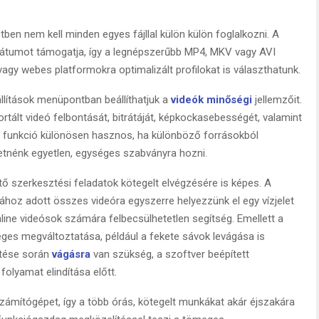
ben nem kell minden egyes fájllal külön külön foglalkozni. A
átumot támogatja, így a legnépszerűbb MP4, MKV vagy AVI
agy webes platformokra optimalizált profilokat is választhatunk.
llítások menüpontban beállíthatjuk a
videók minőségi
jellemzőit.
tált videó felbontását, bitrátáját, képkockasebességét, valamint
a funkció különösen hasznos, ha különböző forrásokból
etnénk egyetlen, egységes szabványra hozni.
tő szerkesztési feladatok kötegelt elvégzésére is képes. A
stához adott összes videóra egyszerre helyezzünk el egy vízjelet
line videósok számára felbecsülhetetlen segítség. Emellett a
éges megváltoztatása, például a fekete sávok levágása is
ítése során
vágásra
van szükség, a szoftver beépített
 folyamat elindítása előtt.
zámítógépet, így a több órás, kötegelt munkákat akár éjszakára