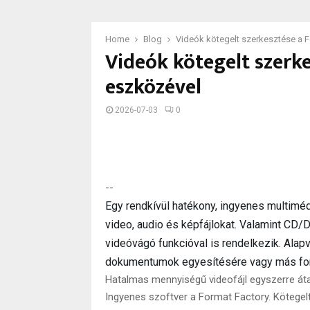
Home
Blog
Videók kötegelt szerkesztése a 
Videók kötegelt szerk
eszközével
2026-07-03
0
--
Egy rendkívül hatékony, ingyenes multiméd
video, audio és képfájlokat. Valamint CD/
videóvágó funkcióval is rendelkezik. Ala
dokumentumok egyesítésére vagy más form
Hatalmas mennyiségű videofájl egyszerre áta
Ingyenes szoftver a Format Factory. Kötege