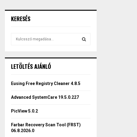
KERESÉS
S
e
a
S
r
c
E
LETÖLTÉS AJÁNLÓ
h
f
A
o
Eusing Free Registry Cleaner 4.8.5
r
R
:
Advanced SystemCare 19.5.0.227
C
PicView 5.0.2
H
Farbar Recovery Scan Tool (FRST)
06.8.2026.0