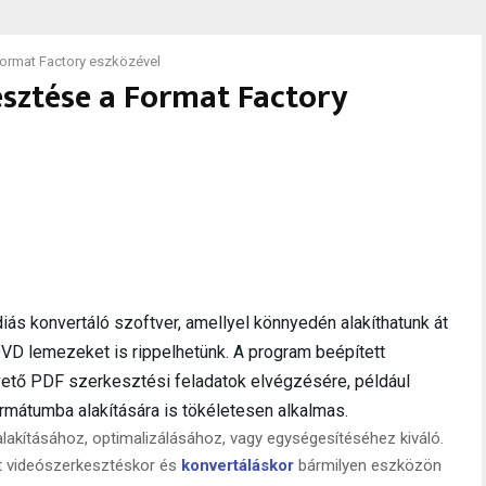
Format Factory eszközével
esztése a Format Factory
iás konvertáló szoftver, amellyel könnyedén alakíthatunk át
DVD lemezeket is rippelhetünk. A program beépített
pvető PDF szerkesztési feladatok elvégzésére, például
átumba alakítására is tökéletesen alkalmas.
lakításához, optimalizálásához, vagy egységesítéséhez kiváló.
lt videószerkesztéskor és
konvertálás
kor
bármilyen eszközön