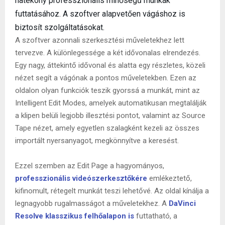
hatékony professzionális minőségű munkák
futtatásához. A szoftver alapvetően vágáshoz is
biztosít szolgáltatásokat.
A szoftver azonnali szerkesztési műveletekhez lett
tervezve. A különlegessége a két idővonalas elrendezés.
Egy nagy, áttekintő idővonal és alatta egy részletes, közeli
nézet segít a vágónak a pontos műveletekben. Ezen az
oldalon olyan funkciók teszik gyorssá a munkát, mint az
Intelligent Edit Modes, amelyek automatikusan megtalálják
a klipen belüli legjobb illesztési pontot, valamint az Source
Tape nézet, amely egyetlen szalagként kezeli az összes
importált nyersanyagot, megkönnyítve a keresést.
Ezzel szemben az Edit Page a hagyományos,
professzionális videószerkesztőkére
emlékeztető,
kifinomult, rétegelt munkát teszi lehetővé. Az oldal kínálja a
legnagyobb rugalmasságot a műveletekhez. A
DaVinci
Resolve klasszikus felhőalapon is
futtatható, a