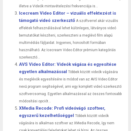
illetve a Videók mintavételezési frekvenciája is...
Icecream Video Editor – vizuális effektezést is
támogató videó szerkesztő
A szoftverrel akár vizuális
effektek felhasználásával lehet különleges, látványos videó
bemutatókat készíteni, szerkeszteni a meglévő film alapú
multimédiás fájljaidat. Ingyenes, honosított formában
használható. Az Icecream Video Editor prémium kategóriás
szerkesztő...
AVS Video Editor: Videók vágása és egyesítése
egyetlen alkalmazással
Többek között videók vágására
és meglévők egyesítésére is módod van az AVS Video Editor
nevű program segítségével, ami egy komplett videó szerkesztő
szoftvercsomag. Egyetlen alkalmazással az összes fontosabb
módosítási opciót...
XMedia Recode: Profi videóvágó szoftver,
egyszerű kezelhetőséggel
Többek között videók
vágására is alkalmas szoftver az XMedia Recode, így nem
csak konvertálási feladatokat lehet rá bízni. Az összes