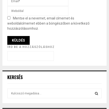
Mentse el a nevemet, email címemet és
weboldalcímemet ebben a böngészőben a következő
hozzászólásomhoz.
ÍRD BE A HOZZÁSZÓLÁSHOZ
KERESÉS
S
e
a
S
r