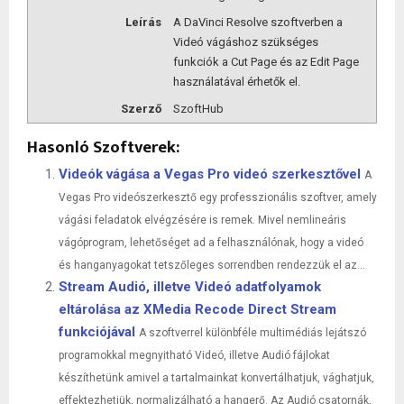
Leírás
A DaVinci Resolve szoftverben a
Videó vágáshoz szükséges
funkciók a Cut Page és az Edit Page
használatával érhetők el.
Szerző
SzoftHub
Hasonló Szoftverek:
Videók vágása a Vegas Pro videó szerkesztővel
A
Vegas Pro videószerkesztő egy professzionális szoftver, amely
vágási feladatok elvégzésére is remek. Mivel nemlineáris
vágóprogram, lehetőséget ad a felhasználónak, hogy a videó
és hanganyagokat tetszőleges sorrendben rendezzük el az...
Stream Audió, illetve Videó adatfolyamok
eltárolása az XMedia Recode Direct Stream
funkciójával
A szoftverrel különbféle multimédiás lejátszó
programokkal megnyitható Videó, illetve Audió fájlokat
készíthetünk amivel a tartalmainkat konvertálhatjuk, vághatjuk,
effektezhetjük, normalizálható a hangerő. Az Audió csatornák,