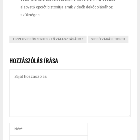
alapvető opciót biztosítja amik videók dekódolásához
szükséges....
TIPPEK VIDEÓSZERKESZTŐ VÁLASZTÁSÁHOZ
VIDEÓ VÁGÁSI TIPPEK
HOZZÁSZÓLÁS ÍRÁSA