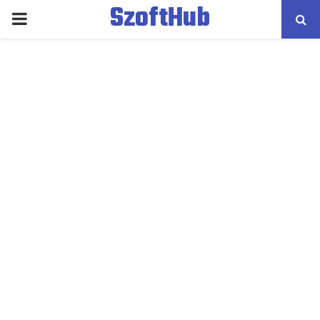
SzoftHub
PRIMARY
MENU