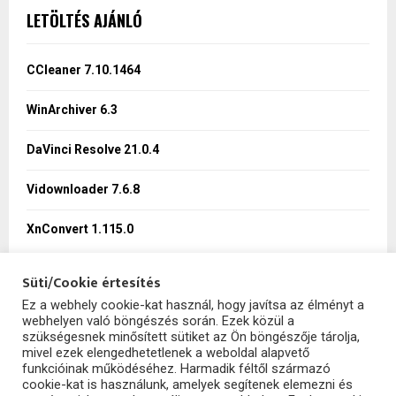
c
E
LETÖLTÉS AJÁNLÓ
h
f
A
o
CCleaner 7.10.1464
r
R
:
WinArchiver 6.3
C
DaVinci Resolve 21.0.4
H
Vidownloader 7.6.8
XnConvert 1.115.0
Süti/Cookie értesítés
Ez a webhely cookie-kat használ, hogy javítsa az élményt a
webhelyen való böngészés során. Ezek közül a
SzoftHub
szükségesnek minősített sütiket az Ön böngészője tárolja,
mivel ezek elengedhetetlenek a weboldal alapvető
funkcióinak működéséhez. Harmadik féltől származó
cookie-kat is használunk, amelyek segítenek elemezni és