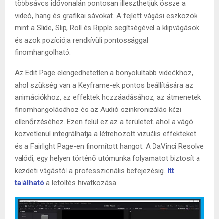
többsávos idővonalán pontosan illeszthetjük össze a
videó, hang és grafikai sávokat. A fejlett vágási eszközök
mint a Slide, Slip, Roll és Ripple segítségével a klipvágások
és azok pozíciója rendkívüli pontossággal
finomhangolható.
Az Edit Page elengedhetetlen a bonyolultabb videókhoz,
ahol szükség van a Keyframe-ek pontos beállítására az
animációkhoz, az effektek hozzáadásához, az átmenetek
finomhangolásához és az Audió szinkronizálás kézi
ellenőrzéséhez. Ezen felül ez az a területet, ahol a vágó
közvetlenül integrálhatja a létrehozott vizuális effekteket
és a Fairlight Page-en finomított hangot. A DaVinci Resolve
valódi, egy helyen történő utómunka folyamatot biztosít a
kezdeti vágástól a professzionális befejezésig.
Itt
található
a letöltés hivatkozása.