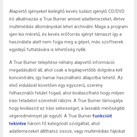
Alapvető igényeket kielégítő kevés tudást igénylő CD/DVD
író alkalmazás a True Burner amivel adatlemezeket, illetve
multimédiás állományokat lehet archiválni. Maga a program
igen kis méretű, és kevés erőforrás igényt támaszt így a
használata alatt nem fogja meg a gépet, más szoftverek
egyidejű futtatására is lehetőség nyílik.
A True Burner telepítése néhány alapvető információ
megadásából áll, ahol csak a legalapvetőbb dolgokra kell
koncentrálni, így hamar használható állapotba tehető. Az
első indulását követően egy egyszerű, szerény
felhasználói felület fogad, ahol kiválasztható hogy milyen
írási feladatot szeretnél rábízni. A True Burner támogatja
hogy kiválaszd az írási sebességet, a lassabb minőségibb
végeredménnyel jár együtt. A True Burner
funkcióit
tekintve
három fő kategóriát szolgáltat, ahol
adatlemezeket állíthatsz össze, vagy multimédiás fájlokat