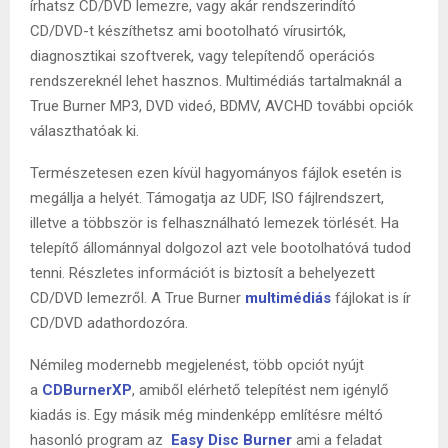
írhatsz CD/DVD lemezre, vagy akár rendszerindító
CD/DVD-t készíthetsz ami bootolható vírusirtók,
diagnosztikai szoftverek, vagy telepítendő operációs
rendszereknél lehet hasznos. Multimédiás tartalmaknál a
True Burner MP3, DVD videó, BDMV, AVCHD további opciók
választhatóak ki.
Természetesen ezen kívül hagyományos fájlok esetén is
megállja a helyét. Támogatja az UDF, ISO fájlrendszert,
illetve a többször is felhasználható lemezek törlését. Ha
telepítő állománnyal dolgozol azt vele bootolhatóvá tudod
tenni. Részletes információt is biztosít a behelyezett
CD/DVD lemezről. A True Burner
multimédiás
fájlokat is ír
CD/DVD adathordozóra.
Némileg modernebb megjelenést, több opciót nyújt
a
CDBurnerXP
, amiből elérhető telepítést nem igénylő
kiadás is. Egy másik még mindenképp említésre méltó
hasonló program az
Easy Disc Burner
ami a feladat