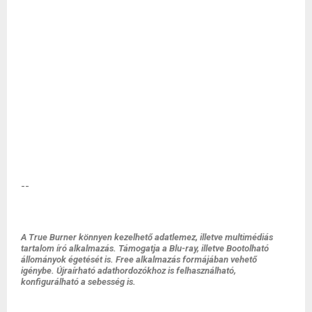
--
A True Burner könnyen kezelhető adatlemez, illetve multimédiás
tartalom író alkalmazás. Támogatja a Blu-ray, illetve Bootolható
állományok égetését is. Free alkalmazás formájában vehető
igénybe. Újraírható adathordozókhoz is felhasználható,
konfigurálható a sebesség is.