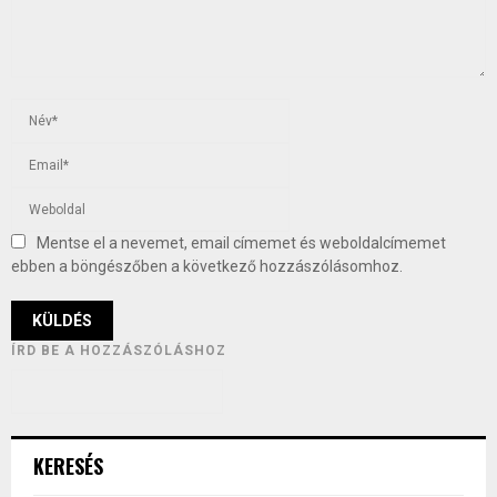
Mentse el a nevemet, email címemet és weboldalcímemet
ebben a böngészőben a következő hozzászólásomhoz.
ÍRD BE A HOZZÁSZÓLÁSHOZ
KERESÉS