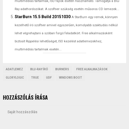
multimédiás tartalmak, ISO fájlok esetén használható. Támogatja a Blu-
Ray adathordozókat. A szoftver szükség esetén műsoros CD lemezek...
StarBurn 15.5 Build 20151030
A StarBurn egy remek, könnyen
kezelhető író szoftver amivel egyszerűen, komolyabb szaktudás nélkül
lehet végrehajtani a szóban forgó feladatkört. Free alkalmazásként
biztosít Rippelési lehetőséget, ISO kezelést adatlemezekhez,
multimédiás tartalmak esetén...
ADATLEMEZ
BLU-RAY ÍRÓ
BURNERS
FREE ALKALMAZÁSOK
GLORYLOGIC
TRUE
UDF
WINDOWS BOOT
HOZZÁSZÓLÁS ÍRÁSA