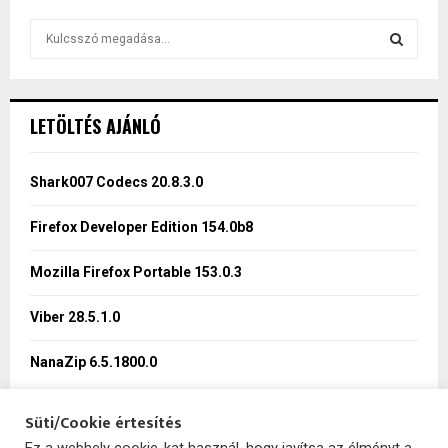
S
e
a
S
r
c
E
LETÖLTÉS AJÁNLÓ
h
f
A
o
Shark007 Codecs 20.8.3.0
r
R
:
Firefox Developer Edition 154.0b8
C
Mozilla Firefox Portable 153.0.3
H
Viber 28.5.1.0
NanaZip 6.5.1800.0
Süti/Cookie értesítés