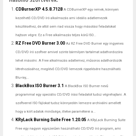
Hasonló Szoftverek:
CDBurnerXP 4.5.8.7128
A CDBurnerXP egy remek, könnyen
kezelhető CD/DVD író alkalmazás ami ideális adatlemezek
készítéséhez, de attól sem riad vissza hogy másolási feladatokat
hajtson végre. Ez a Free alkalmazás teljes körű ISO...
RZ Free DVD Burner 3.00
Az RZ Free DVD Burner egy ingyenes
CD/DVD író szoftver amivel szinte bármilyen tartalmat adathordozóra
lehet másolni. A Free alkalmazás adatlemez, műsoros adathordozók
létrehozásához, meglévő CD/DVD lemezek rippelésére használható.
Blu-ray,...
BlackBox ISO Burner 3.1
A BlackBox ISO Burner nevű
programmal egy speciális CD/DVD írási feladatot tudsz végrehajtani. A
szoftverrel ISO fájlokat tudsz könnyedén lemezre archiválni amellett
hogy a kiírt adatok minősége, illetve paraméterei a...
KRyLack Burning Suite Free 1.20.05
A KRyLack Burning Suite
Free egy nagyon egyszerűen használható CD/DVD író program, ami