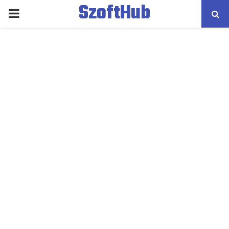
SzoftHub
PRIMARY
MENU