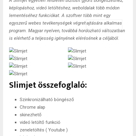
A Slimjet egyetlen felületen biztosít gyors böngészéshez,
képlopáshoz, videó letöltéshez, weboldalak több módon
lementéséhez funkciókat. A szoftver több mint egy
egyszerű webes tevékenységek végrehajtására alkalmas
Rating
1 star
2 stars
3 stars
4 stars
5 stars
program. Magyar nyelven, továbbá hordozható változatban
is elérhető a teljesség igényének elérésének a céljából.
Slimjet összefoglaló:
Szinkronizálható böngésző
Chrome alap
skinezhető
videó letöltő funkció
zeneletöltés ( Youtube )