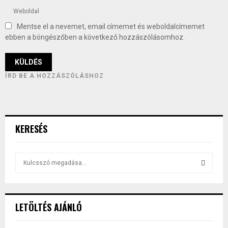
Mentse el a nevemet, email címemet és weboldalcímemet
ebben a böngészőben a következő hozzászólásomhoz.
ÍRD BE A HOZZÁSZÓLÁSHOZ
KERESÉS
S
e
a
S
r
c
E
LETÖLTÉS AJÁNLÓ
h
f
A