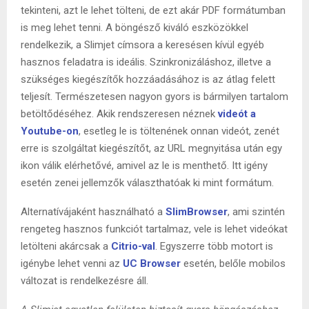
tekinteni, azt le lehet tölteni, de ezt akár PDF formátumban
is meg lehet tenni. A böngésző kiváló eszközökkel
rendelkezik, a Slimjet címsora a keresésen kívül egyéb
hasznos feladatra is ideális. Szinkronizáláshoz, illetve a
szükséges kiegészítők hozzáadásához is az átlag felett
teljesít. Természetesen nagyon gyors is bármilyen tartalom
betöltődéséhez. Akik rendszeresen néznek
videót a
Youtube-on
, esetleg le is töltenének onnan videót, zenét
erre is szolgáltat kiegészítőt, az URL megnyitása után egy
ikon válik elérhetővé, amivel az le is menthető. Itt igény
esetén zenei jellemzők választhatóak ki mint formátum.
Alternatívájaként használható a
SlimBrowser
, ami szintén
rengeteg hasznos funkciót tartalmaz, vele is lehet videókat
letölteni akárcsak a
Citrio-
val
. Egyszerre több motort is
igénybe lehet venni az
UC Browser
esetén, belőle mobilos
változat is rendelkezésre áll.