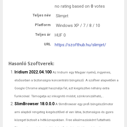
no rating
based on
0
votes
Teljes név
Slimjet
Platform
Windows XP / 7 / 8 / 10
Teljes ár
HUF
0
URL
https://szofthub.hu/slimjet/
Hasonló Szoftverek:
Iridium 2022.04.100
Az Iridium egy Magyar nyelvű, ingyenes,
elsősorban a biztonságra koncentráló böngésző. A szoftver alapvetően a
Google Chrome alapját használja fel, azt kiegészítve néhány extra
funkcióval. Támogatja az inkognitó módot, szinkronizálható,...
SlimBrowser 18.0.0.0
A SlimBrowser egy profi böngészőmotor
ami alapból rengeteg kiegészítővel el van látva, biztonságos és gyors
közeget biztosít a hétköznapokban. Free alkalmazásként futtatható.