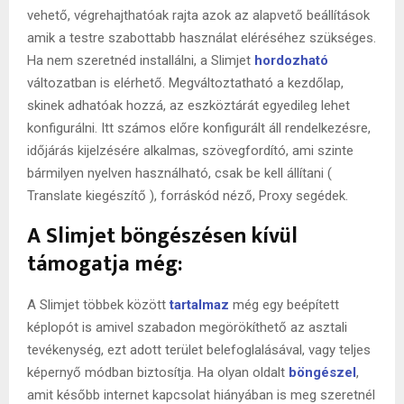
vehető, végrehajthatóak rajta azok az alapvető beállítások
amik a testre szabottabb használat eléréséhez szükséges.
Ha nem szeretnéd installálni, a Slimjet
hordozható
változatban is elérhető. Megváltoztatható a kezdőlap,
skinek adhatóak hozzá, az eszköztárát egyedileg lehet
konfigurálni. Itt számos előre konfigurált áll rendelkezésre,
időjárás kijelzésére alkalmas, szövegfordító, ami szinte
bármilyen nyelven használható, csak be kell állítani (
Translate kiegészítő ), forráskód néző, Proxy segédek.
A Slimjet böngészésen kívül
támogatja még:
A Slimjet többek között
tartalmaz
még egy beépített
képlopót is amivel szabadon megörökíthető az asztali
tevékenység, ezt adott terület belefoglalásával, vagy teljes
képernyő módban biztosítja. Ha olyan oldalt
böngészel
,
amit később internet kapcsolat hiányában is meg szeretnél