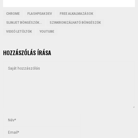
CHROME
FLASHPEAK DEV
FREE ALKALMAZÁSOK
SLIMJET BÖNGÉSZŐK...
SZINKRONIZÁLHATÓ BÖNGÉSZŐK
VIDEÓ LETÖLTŐK
YOUTUBE
HOZZÁSZÓLÁS ÍRÁSA