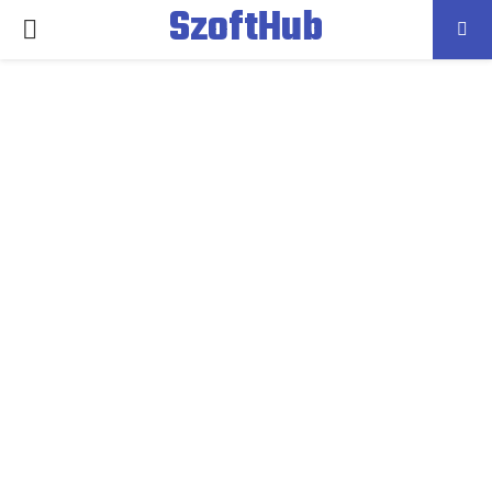
SzoftHub
PRIMARY
MENU