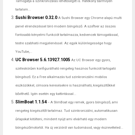
Támogatja a szinkronizálás lehetőségét is. Hatékony bármilyen
tartalom...
Sushi Browser 0.32.0
A Sushi Browser egy Chrome alapú multi
panel elrendezéssel bíró modern böngésző. A szoftver az összes
fontosabb kényelmi funkciót tartalmazza, kedvencek támogatással,
testre szabható megjelenéssel. Az egyik különlegessége hogy
YouTube,...
UC Browser 5.6.13927.1005
Az UC Browser egy gyors,
széleskörűen konfigurálható rengeteg hasznos funkciót tartogató
böngésző. Ez a Free alkalmazás tud szinkronizálni mobilos
eszközökkel, címsora keresésekre is használható, kiegészítőkkel
bővíthető. Igén esetén egy kattintással...
SlimBoat 1.1.54
-- A SlimBoat egy remek, gyors böngésző, ami
rengeteg kiegészítőt tartalmaz. Tud szinkronizálni, automatikusan
űrlapokat kitölteni, mindent nyújt ami elvárható egy modern
böngészőmotortól. Ha új verzióról van tudomásod, vagy észrevételed...