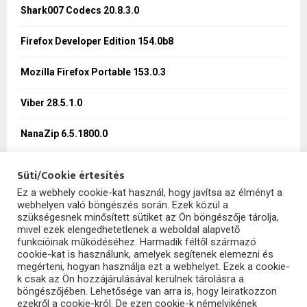
o
Shark007 Codecs 20.8.3.0
r
R
:
Firefox Developer Edition 154.0b8
C
Mozilla Firefox Portable 153.0.3
H
Viber 28.5.1.0
NanaZip 6.5.1800.0
Süti/Cookie értesítés
Ez a webhely cookie-kat használ, hogy javítsa az élményt a
webhelyen való böngészés során. Ezek közül a
SzoftHub
szükségesnek minősített sütiket az Ön böngészője tárolja,
mivel ezek elengedhetetlenek a weboldal alapvető
funkcióinak működéséhez. Harmadik féltől származó
cookie-kat is használunk, amelyek segítenek elemezni és
megérteni, hogyan használja ezt a webhelyet. Ezek a cookie-
k csak az Ön hozzájárulásával kerülnek tárolásra a
böngészőjében. Lehetősége van arra is, hogy leiratkozzon
ezekről a cookie-król. De ezen cookie-k némelyikének