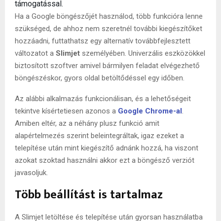
támogatással.
Ha a Google böngészőjét használod, több funkcióra lenne
szükséged, de ahhoz nem szeretnél további kiegészítőket
hozzáadni, futtathatsz egy alternatív továbbfejlesztett
változatot a
Slimjet
személyében. Univerzális eszközökkel
biztosított szoftver amivel bármilyen feladat elvégezhető
böngészéskor, gyors oldal betöltődéssel egy időben.
Az alábbi alkalmazás funkcionálisan, és a lehetőségeit
tekintve kísértetiesen azonos a
Google Chrome-al
.
Amiben eltér, az a néhány plusz funkció amit
alapértelmezés szerint beleintegráltak, igaz ezeket a
telepítése után mint kiegészítő adnánk hozzá, ha viszont
azokat szoktad használni akkor ezt a böngésző verziót
javasoljuk.
Több beállítást is tartalmaz
A Slimjet letöltése és telepítése után gyorsan használatba