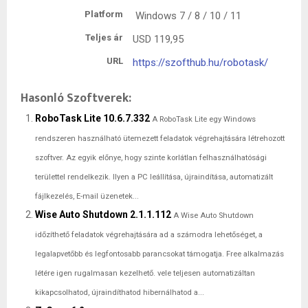
Platform
Windows 7 / 8 / 10 / 11
Teljes ár
USD
119,95
URL
https://szofthub.hu/robotask/
Hasonló Szoftverek:
RoboTask Lite 10.6.7.332
A RoboTask Lite egy Windows
rendszeren használható ütemezett feladatok végrehajtására létrehozott
szoftver. Az egyik előnye, hogy szinte korlátlan felhasználhatósági
területtel rendelkezik. Ilyen a PC leállítása, újraindítása, automatizált
fájlkezelés, E-mail üzenetek...
Wise Auto Shutdown 2.1.1.112
A Wise Auto Shutdown
időzíthető feladatok végrehajtására ad a számodra lehetőséget, a
legalapvetőbb és legfontosabb parancsokat támogatja. Free alkalmazás
létére igen rugalmasan kezelhető. vele teljesen automatizáltan
kikapcsolhatod, újraindíthatod hibernálhatod a...