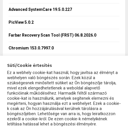
r
R
:
Advanced SystemCare 19.5.0.227
C
PicView 5.0.2
H
Farbar Recovery Scan Tool (FRST) 06.8.2026.0
Chromium 153.0.7997.0
Süti/Cookie értesítés
Ez a webhely cookie-kat használ, hogy javítsa az élményt a
webhelyen való böngészés során. Ezek közül a
SzoftHub
szükségesnek minősített sütiket az Ön böngészője tárolja,
mivel ezek elengedhetetlenek a weboldal alapvető
funkcióinak működéséhez. Harmadik féltől származó
cookie-kat is használunk, amelyek segítenek elemezni és
megérteni, hogyan használja ezt a webhelyet. Ezek a cookie-
k csak az Ön hozzájárulásával kerülnek tárolásra a
böngészőjében. Lehetősége van arra is, hogy leiratkozzon
ezekről a cookie-król. De ezen cookie-k némelyikének
letiltása hatással lehet a böngészési élményére.