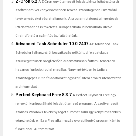
Z-Cron 6.2
A Z-Cron egy ütemezett feladatokhoz futtatható profi
szoftver amivel kényelmesebben lehet a számítógépen ismétlődő
tevékenységeket végrehajtanunk. A program biztonsági mentések
létrehozásához is tökéletes. Kikapcsolható, hibernálható, illetve
újraindítható a számítógép, futtathatóak...
Advanced Task Scheduler 10.0.2407
Az Advanced Task
Scheduler felhasználói beavatkozás nélkül tud feladatokat a
szükségleteknek megfelelően automatikusan futtatni, temérdek
hasznos funkciót foglal magába. Nagymértékben le tudja a
számítógépes rutin feladatainkat egyszerűsíteni amivel ütemezetten
archívumokat...
Perfect Keyboard Free 8.3.7
A Perfect Keyboard Free egy
remekül konfigurálható feladat ütemező program. A szoftver segít
számos Windows tevékenységet automatizálni így kényelmesebben
végezhetőek el. Ez a Free alkalmazás gyorsbillentyű programként is
funkcionál. Automatizált...