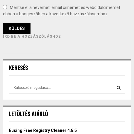
Mentse el a nevemet, email címemet és weboldalcímemet
ebben a böngészőben a következő hozzászólásomhoz.
ÍRD BE A HOZZÁSZÓLÁSHOZ
KERESÉS
S
e
a
S
r
c
E
LETÖLTÉS AJÁNLÓ
h
f
A
o
Eusing Free Registry Cleaner 4.8.5