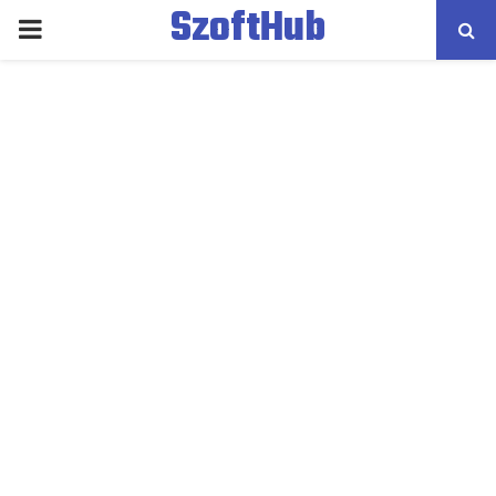
SzoftHub
PRIMARY
MENU