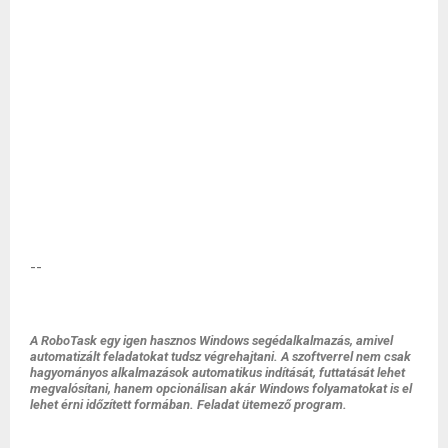
--
A RoboTask egy igen hasznos Windows segédalkalmazás, amivel
automatizált feladatokat tudsz végrehajtani. A szoftverrel nem csak
hagyományos alkalmazások automatikus indítását, futtatását lehet
megvalósítani, hanem opcionálisan akár Windows folyamatokat is el
lehet érni időzített formában. Feladat ütemező program.