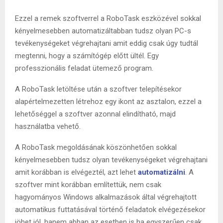
Ezzel a remek szoftverrel a RoboTask eszközével sokkal
kényelmesebben automatizáltabban tudsz olyan PC-s
tevékenységeket végrehajtani amit eddig csak úgy tudtál
megtenni, hogy a számítógép előtt ültél. Egy
professzionális feladat ütemező program.
A RoboTask letöltése után a szoftver telepítésekor
alapértelmezetten létrehoz egy ikont az asztalon, ezzel a
lehetőséggel a szoftver azonnal elindítható, majd
használatba vehető.
A RoboTask megoldásának köszönhetően sokkal
kényelmesebben tudsz olyan tevékenységeket végrehajtani
amit korábban is elvégeztél, azt lehet
automatizálni
. A
szoftver mint korábban említettük, nem csak
hagyományos Windows alkalmazások által végrehajtott
automatikus futtatásával történő feladatok elvégezésekor
jöhet jól, hanem abban az esetben is ha egyszerűen csak