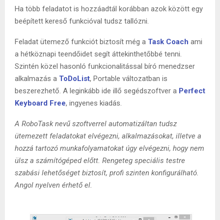
Ha több feladatot is hozzáadtál korábban azok között egy
beépített kereső funkcióval tudsz tallózni.
Feladat ütemező funkciót biztosít még a
Task Coach
ami
a hétköznapi teendőidet segít áttekinthetőbbé tenni.
Szintén közel hasonló funkcionalitással bíró menedzser
alkalmazás a
ToDoList
, Portable változatban is
beszerezhető. A leginkább ide illő segédszoftver a
Perfect
Keyboard Free
, ingyenes kiadás.
A RoboTask nevű szoftverrel automatizáltan tudsz
ütemezett feladatokat elvégezni, alkalmazásokat, illetve a
hozzá tartozó munkaf
olyamatokat
úgy elvégezni, hogy nem
ülsz a számítógéped előtt. Rengeteg speciális testre
szabási lehetőséget biztosít, profi szinten konfigurálható.
Angol nyelven érhető el.