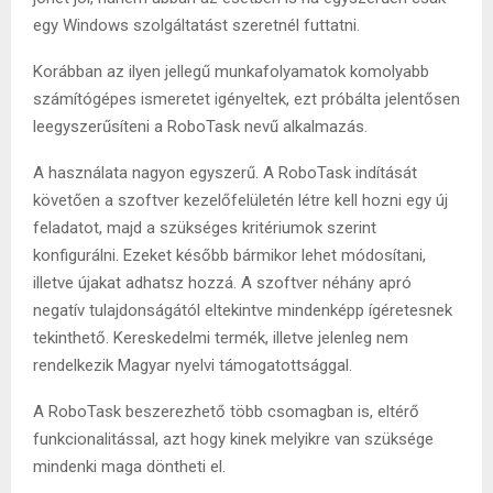
egy Windows szolgáltatást szeretnél futtatni.
Korábban az ilyen jellegű munkafolyamatok komolyabb
számítógépes ismeretet igényeltek, ezt próbálta jelentősen
leegyszerűsíteni a RoboTask nevű alkalmazás.
A használata nagyon egyszerű. A RoboTask indítását
követően a szoftver kezelőfelületén létre kell hozni egy új
feladatot, majd a szükséges kritériumok szerint
konfigurálni. Ezeket később bármikor lehet módosítani,
illetve újakat adhatsz hozzá. A szoftver néhány apró
negatív tulajdonságától eltekintve mindenképp ígéretesnek
tekinthető. Kereskedelmi termék, illetve jelenleg nem
rendelkezik Magyar nyelvi támogatottsággal.
A RoboTask beszerezhető több csomagban is, eltérő
funkcionalitással, azt hogy kinek melyikre van szüksége
mindenki maga döntheti el.