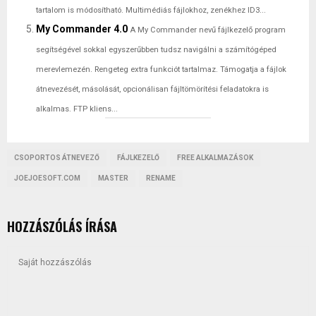
tartalom is módosítható. Multimédiás fájlokhoz, zenékhez ID3...
My Commander 4.0
A My Commander nevű fájlkezelő program
segítségével sokkal egyszerűbben tudsz navigálni a számítógéped
merevlemezén. Rengeteg extra funkciót tartalmaz. Támogatja a fájlok
átnevezését, másolását, opcionálisan fájltömörítési feladatokra is
alkalmas. FTP kliens...
CSOPORTOS ÁTNEVEZŐ
FÁJLKEZELŐ
FREE ALKALMAZÁSOK
JOEJOESOFT.COM
MASTER
RENAME
HOZZÁSZÓLÁS ÍRÁSA