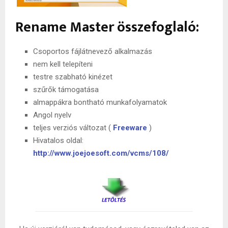
Rename Master összefoglaló:
Csoportos fájlátnevező alkalmazás
nem kell telepíteni
testre szabható kinézet
szűrők támogatása
almappákra bontható munkafolyamatok
Angol nyelv
teljes verziós változat (
Freeware
)
Hivatalos oldal:
http://www.joejoesoft.com/vcms/108/