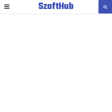
SzoftHub
PRIMARY
MENU