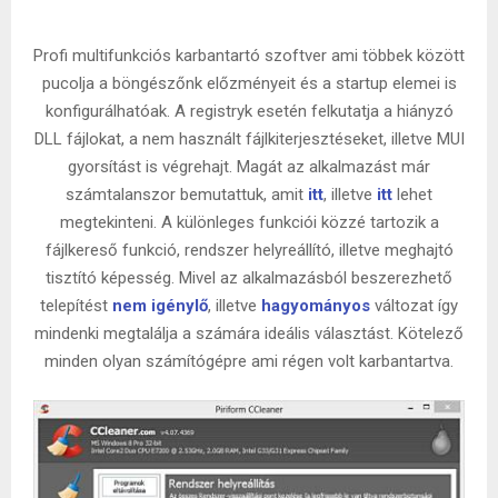
Profi multifunkciós karbantartó szoftver ami többek között
pucolja a böngészőnk előzményeit és a startup elemei is
konfigurálhatóak. A registryk esetén felkutatja a hiányzó
DLL fájlokat, a nem használt fájlkiterjesztéseket, illetve MUI
gyorsítást is végrehajt. Magát az alkalmazást már
számtalanszor bemutattuk, amit
itt
, illetve
itt
lehet
megtekinteni. A különleges funkciói közzé tartozik a
fájlkereső funkció, rendszer helyreállító, illetve meghajtó
tisztító képesség. Mivel az alkalmazásból beszerezhető
telepítést
nem igénylő
, illetve
hagyományos
változat így
mindenki megtalálja a számára ideális választást. Kötelező
minden olyan számítógépre ami régen volt karbantartva.