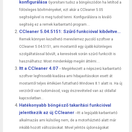
konfigurálása
Gyorsítani tudsz a böngésződön ha letiltod a
fölösleges bővítményeket, ezt akár a CCleaner 5.05
segítségével is meg tudod tenni. Konfigurálásra is kiváló
segítség ez a remek karbantartó program....
CCleaner 5.04.5151: Szűrő funkcióval kibővítve…
Remek könnyen kezelhető merevlemez pucoló szoftver a
CCleaner 5.04.5151, ami mostantól egy újabb különleges
szolgáltatással bővült, a keresések során szűrő funkciót is
használhatsz. Most mindenképp megéri áttérni....
Itt a CCleaner 4.07
-- Megérkezett a népszerű karbantartó
szoftver legfrissebb kiadása ami hibajavításokon esett át
mostantól teljes értékűen futtatható Windows 8.1 alatt is. Ha új
verzióról van tudomásod, vagy észrevételed van az oldallal
kapcsolatban...
Hatékonyabb böngésző takarítási funkcióval
jelentkezik az új CCleaner
--Itt a legújabb karbantartó
alkalmazás ami külsőleg nem, de a motorháztető alatt már
inkább hozott változásokat. Mivel jelntős újdonságokat