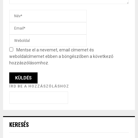
Mentse el a nevemet, email címemet és
weboldalcímemet ebben a böngészőben a következő
hozzászólásomhoz.
ÍRD BE A HOZZÁSZÓLÁSHOZ
KERESÉS