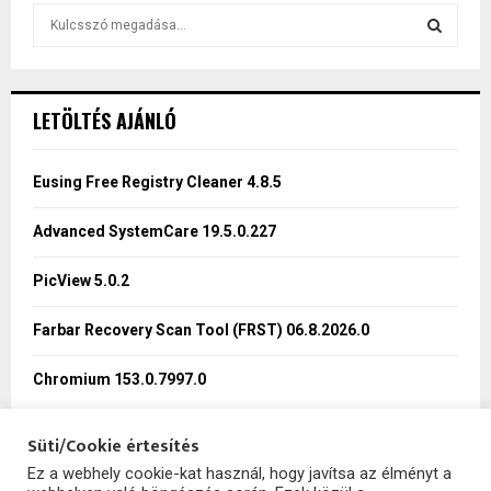
S
e
a
S
r
c
E
LETÖLTÉS AJÁNLÓ
h
f
A
o
Eusing Free Registry Cleaner 4.8.5
r
R
:
Advanced SystemCare 19.5.0.227
C
PicView 5.0.2
H
Farbar Recovery Scan Tool (FRST) 06.8.2026.0
Chromium 153.0.7997.0
Süti/Cookie értesítés
Ez a webhely cookie-kat használ, hogy javítsa az élményt a