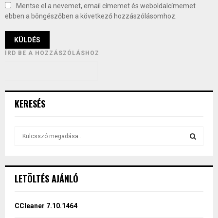
Mentse el a nevemet, email címemet és weboldalcímemet
ebben a böngészőben a következő hozzászólásomhoz.
ÍRD BE A HOZZÁSZÓLÁSHOZ
KERESÉS
S
e
a
S
r
c
E
LETÖLTÉS AJÁNLÓ
h
f
A
o
CCleaner 7.10.1464
r
R