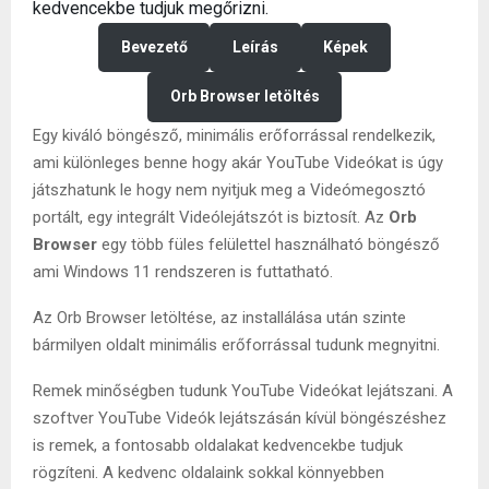
kedvencekbe tudjuk megőrizni.
Bevezető
Leírás
Képek
Orb Browser letöltés
Egy kiváló böngésző, minimális erőforrással rendelkezik,
ami különleges benne hogy akár YouTube Videókat is úgy
játszhatunk le hogy nem nyitjuk meg a Videómegosztó
portált, egy integrált Videólejátszót is biztosít. Az
Orb
Browser
egy több füles felülettel használható böngésző
ami Windows 11 rendszeren is futtatható.
Az Orb Browser letöltése, az installálása után szinte
bármilyen oldalt minimális erőforrással tudunk megnyitni.
Remek minőségben tudunk YouTube Videókat lejátszani. A
szoftver YouTube Videók lejátszásán kívül böngészéshez
is remek, a fontosabb oldalakat kedvencekbe tudjuk
rögzíteni. A kedvenc oldalaink sokkal könnyebben