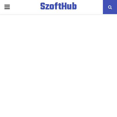
SzoftHub
PRIMARY
MENU