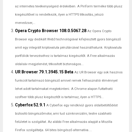
az internetes tevékenységeid érdekében. A Piriform terméke több plusz
kiegészítővel is rendelkezik, ilyen a HTTPS titkosítás, jelszó
menedzser,...
Opera Crypto Browser 108.0.5067.28
Az Opera Crypto
Browser egy dedikált Web3 technológiával kifejlesztett gyors böngésző
amit egy integrált kriptovaluta pénztárcával használhatunk. Kriptovaluta
portfóliók tervezéséhez is tartalmaz kiegészítőt. A Free alkalmazás
oldalsáv megjelenést, titkosított biztonságos...
UR Browser 79.1.3945.15 Beta
Az UR Browser egy sok hasznos
funkciót tartalmazó böngésző amivel remek felhasználói élménnyel
lehet adott tartalmakat megtekinteni. A Chrome alapon futtatható
szoftver több plusz kiegészítőt is tartalmaz, ilyen a HTTPS...
Cyberfox 52.9.1
A Cyberfox egy rendkívül gyors oldalbetöltődést
biztosító böngészőmotor, ami tud szinkronizálni, testre szabható
felületet is szolgáltat. Az alábbi Free alkalmazás alapját a Mozilla
Firefox szolgáltatja. 64 bites böngésző alternatíva....