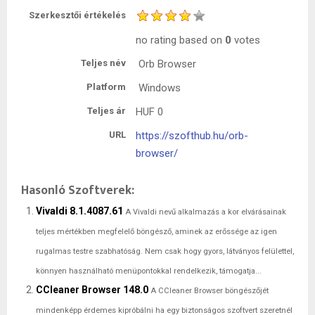
Szerkesztői értékelés
no rating
based on
0
votes
Teljes név
Orb Browser
Platform
Windows
Teljes ár
HUF
0
URL
https://szofthub.hu/orb-
browser/
Hasonló Szoftverek:
Vivaldi 8.1.4087.61
A Vivaldi nevű alkalmazás a kor elvárásainak
teljes mértékben megfelelő böngésző, aminek az erőssége az igen
rugalmas testre szabhatóság. Nem csak hogy gyors, látványos felülettel,
könnyen használható menüpontokkal rendelkezik, támogatja...
CCleaner Browser 148.0
A CCleaner Browser böngészőjét
mindenképp érdemes kipróbálni ha egy biztonságos szoftvert szeretnél