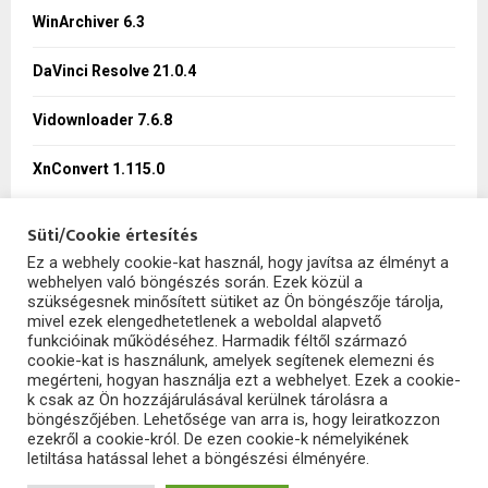
:
WinArchiver 6.3
C
DaVinci Resolve 21.0.4
H
Vidownloader 7.6.8
XnConvert 1.115.0
Süti/Cookie értesítés
Ez a webhely cookie-kat használ, hogy javítsa az élményt a
webhelyen való böngészés során. Ezek közül a
SzoftHub
szükségesnek minősített sütiket az Ön böngészője tárolja,
mivel ezek elengedhetetlenek a weboldal alapvető
funkcióinak működéséhez. Harmadik féltől származó
cookie-kat is használunk, amelyek segítenek elemezni és
megérteni, hogyan használja ezt a webhelyet. Ezek a cookie-
k csak az Ön hozzájárulásával kerülnek tárolásra a
böngészőjében. Lehetősége van arra is, hogy leiratkozzon
ezekről a cookie-król. De ezen cookie-k némelyikének
letiltása hatással lehet a böngészési élményére.
2025 - szofthub.hu. All Right Reserved.
SzoftHub