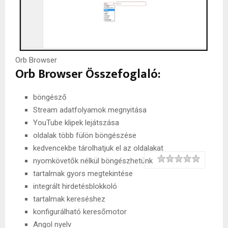
Orb Browser
Orb Browser Összefoglaló:
böngésző
Stream adatfolyamok megnyitása
YouTube klipek lejátszása
oldalak több fülön böngészése
kedvencekbe tárolhatjuk el az oldalakat
Rating
1 star
2 stars
3 stars
4 stars
5 stars
nyomkövetők nélkül böngészhetünk
tartalmak gyors megtekintése
integrált hirdetésblokkoló
tartalmak kereséshez
konfigurálható keresőmotor
Angol nyelv