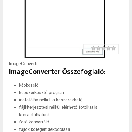
Rating
1 star
2 stars
3 stars
4 stars
5 stars
ImageConverter
ImageConverter Összefoglaló:
képkezelő
képszerkesztő program
installálás nélkül is beszerezhető
fájlkiterjesztési nélkül elérhető fotókat is
konvertálhatunk
fotó konvertáló
fájlok kötegelt dekódolása