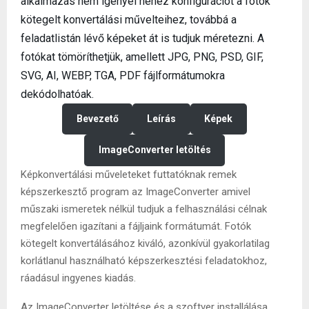
alkalmazás nem igényel nehéz konfigurációt a fotók
kötegelt konvertálási művelteihez, továbbá a
feladatlistán lévő képeket át is tudjuk méretezni. A
fotókat tömöríthetjük, amellett JPG, PNG, PSD, GIF,
SVG, AI, WEBP, TGA, PDF fájlformátumokra
dekódolhatóak.
Bevezető
Leírás
Képek
ImageConverter letöltés
Képkonvertálási műveleteket futtatóknak remek
képszerkesztő program az ImageConverter amivel
műszaki ismeretek nélkül tudjuk a felhasználási célnak
megfelelően igazítani a fájljaink formátumát. Fotók
kötegelt konvertálásához kiváló, azonkívül gyakorlatilag
korlátlanul használható képszerkesztési feladatokhoz,
ráadásul ingyenes kiadás.
Az ImageConverter letöltése és a szoftver installálása