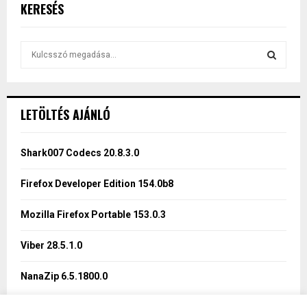
KERESÉS
S
e
a
S
r
c
E
LETÖLTÉS AJÁNLÓ
h
f
A
o
Shark007 Codecs 20.8.3.0
r
R
:
Firefox Developer Edition 154.0b8
C
Mozilla Firefox Portable 153.0.3
H
Viber 28.5.1.0
NanaZip 6.5.1800.0