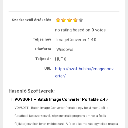
Szerkesztői értékelés
no rating
based on
0
votes
Teljes név
ImageConverter 1.4.0
Platform
Windows
Teljes ár
HUF
0
URL
https://szofthub.hu/imageconv
erter/
Hasonló Szoftverek:
VOVSOFT – Batch Image Converter Portable 2.4
A
VOVSOFT - Batch Image Converter Portable egy helyi menüből is
futtatható képszerkesztő, képkonvertáló program amivel a fotók
fájlkiterjesztését lehet módosítani. A Free alkalmazás egy teljes mappa