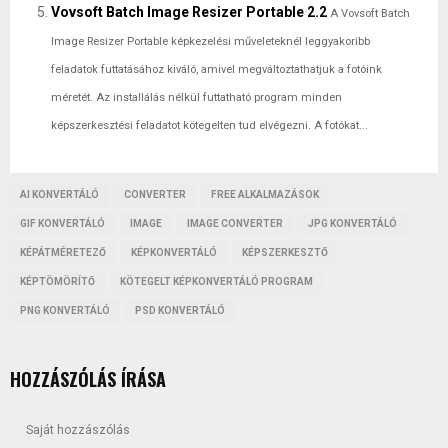
Vovsoft Batch Image Resizer Portable 2.2
A Vovsoft Batch
Image Resizer Portable képkezelési műveleteknél leggyakoribb
feladatok futtatásához kiváló, amivel megváltoztathatjuk a fotóink
méretét. Az installálás nélkül futtatható program minden
képszerkesztési feladatot kötegelten tud elvégezni. A fotókat...
AI KONVERTÁLÓ
CONVERTER
FREE ALKALMAZÁSOK
GIF KONVERTÁLÓ
IMAGE
IMAGE CONVERTER
JPG KONVERTÁLÓ
KÉPÁTMÉRETEZŐ
KÉPKONVERTÁLÓ
KÉPSZERKESZTŐ
KÉPTÖMÖRÍTŐ
KÖTEGELT KÉPKONVERTÁLÓ PROGRAM
PNG KONVERTÁLÓ
PSD KONVERTÁLÓ
HOZZÁSZÓLÁS ÍRÁSA