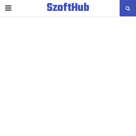
SzoftHub
PRIMARY
MENU