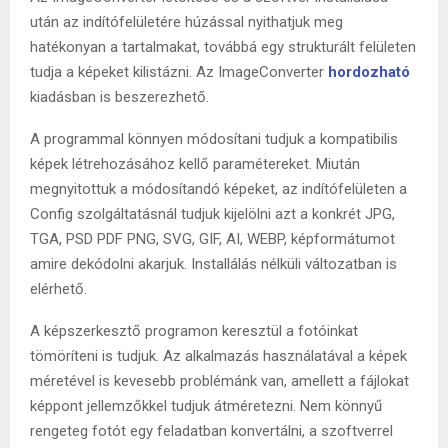
után az indítófelületére húzással nyithatjuk meg
hatékonyan a tartalmakat, továbbá egy strukturált felületen
tudja a képeket kilistázni. Az ImageConverter
hordozható
kiadásban is beszerezhető.
A programmal könnyen módosítani tudjuk a kompatibilis
képek létrehozásához kellő paramétereket. Miután
megnyitottuk a módosítandó képeket, az indítófelületen a
Config szolgáltatásnál tudjuk kijelölni azt a konkrét JPG,
TGA, PSD PDF PNG, SVG, GIF, AI, WEBP, képformátumot
amire dekódolni akarjuk. Installálás nélküli változatban is
elérhető.
A képszerkesztő programon keresztül a fotóinkat
tömöríteni is tudjuk. Az alkalmazás használatával a képek
méretével is kevesebb problémánk van, amellett a fájlokat
képpont jellemzőkkel tudjuk átméretezni. Nem könnyű
rengeteg fotót egy feladatban konvertálni, a szoftverrel