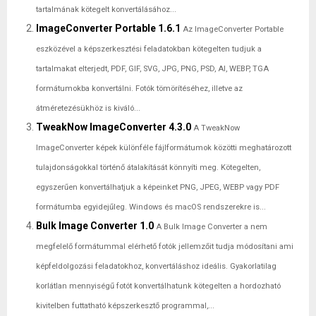
tartalmának kötegelt konvertálásához...
ImageConverter Portable 1.6.1
Az ImageConverter Portable
eszközével a képszerkesztési feladatokban kötegelten tudjuk a
tartalmakat elterjedt, PDF, GIF, SVG, JPG, PNG, PSD, AI, WEBP, TGA
formátumokba konvertálni. Fotók tömörítéséhez, illetve az
átméretezésükhöz is kiváló...
TweakNow ImageConverter 4.3.0
A TweakNow
ImageConverter képek különféle fájlformátumok közötti meghatározott
tulajdonságokkal történő átalakítását könnyíti meg. Kötegelten,
egyszerűen konvertálhatjuk a képeinket PNG, JPEG, WEBP vagy PDF
formátumba egyidejűleg. Windows és macOS rendszerekre is...
Bulk Image Converter 1.0
A Bulk Image Converter a nem
megfelelő formátummal elérhető fotók jellemzőit tudja módosítani ami
képfeldolgozási feladatokhoz, konvertáláshoz ideális. Gyakorlatilag
korlátlan mennyiségű fotót konvertálhatunk kötegelten a hordozható
kivitelben futtatható képszerkesztő programmal,...