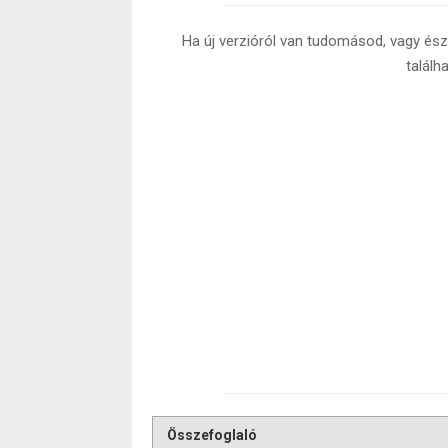
Ha új verzióról van tudomásod, vagy észr
találh
Összefoglaló