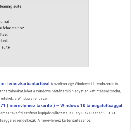
leaning suite
yamat
i feladataihoz
tver,
udunk
 suite
aner lemezkarbantartóval
A szoftver egy Windows 11 rendszeren is
n tartalmakat lehet a Windows háttértárolóin egyetlen kattintással törölni,
 értékek, a Windows rendszer...
1.71 ( merevlemez takarító ) – Windows 10 támogatottsággal
ez takarító szoftver legújabb változata, a Glary Disk Cleaner 5.0.1.71.
sággal is rendelkezik. A merevlemez karbantartásához,