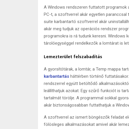
A Windows rendszeren futtatott programok ált
PC-t, a szoftverrel akár egyetlen paranccsal t
suite karbantartó szoftverrel akár uninstallá
akár meg tudjuk az operációs rendszer programel
programokra is rá tudunk keresni. Windows k
tárolóegységgel rendelkezők a lomtárat is leti
Lemezterület felszabadítás
A gyorsítótárak, a lomtár, a Temp mappa tart
kar
bantartás
háttérben történő futtatásako
rendszerrel együtt betöltődő alkalmazásoktól
leállíthatjuk azokat. Egy szűrő funkciót is t
tartalmát törölje. A programmal sokkal gyors
akár biztonságosabban futtathatjuk a Windo
A szoftverrel az ismert böngészők feladat el
fölösleges alkalmazásokat amivel akár lemezter