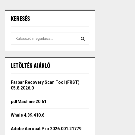
KERESÉS
S
e
a
S
r
c
E
LETÖLTÉS AJÁNLÓ
h
f
A
o
Farbar Recovery Scan Tool (FRST)
r
R
05.8.2026.0
:
C
pdfMachine 20.61
H
Whale 4.39.410.6
Adobe Acrobat Pro 2026.001.21779