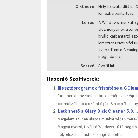
Cikk neve
Hely felszabadítás a C
lemezkarbantartóval
Leírás
A Windows munkafol
előzményeinek a törlés
kiváló karbantartó szof
lemezterületet is fel t
szabadítani a Cleaning
megoldásával.
Szerző
SzoftHub
Hasonló Szoftverek:
Illesztőprogramok frissítése a CCle
futtatható lemezkarbantartó, a már szükségtele
optimalizálható a számítógép. A hibás Registry
Letölthető a Glary Disk Cleaner 5.0.
Megjelent az igen alapos munkát végző merevlem
Magyar nyelvű, továbbá Windows 10 támogatott
helyfelszabadításhoz elengedhetetlen....