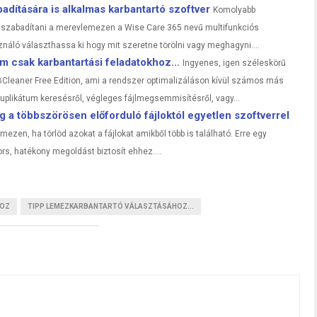
dítására is alkalmas karbantartó szoftver
Komolyabb
felszabadítani a merevlemezen a Wise Care 365 nevű multifunkciós
náló választhassa ki hogy mit szeretne törölni vagy meghagyni....
em csak karbantartási feladatokhoz…
Ingyenes, igen széleskörű
SBCleaner Free Edition, ami a rendszer optimalizáláson kívül számos más
duplikátum keresésről, végleges fájlmegsemmisítésről, vagy...
 a többszörösen előforduló fájloktól egyetlen szoftverrel
ezen, ha törlöd azokat a fájlokat amikből több is található. Erre egy
ors, hatékony megoldást biztosít ehhez....
HOZ
TIPP LEMEZKARBANTARTÓ VÁLASZTÁSÁHOZ...