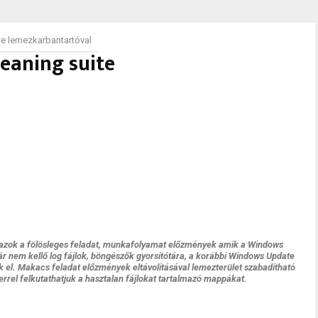
te lemezkarbantartóval
leaning suite
őek azok a fölösleges feladat, munkafolyamat előzmények amik a Windows
 nem kellő log fájlok, böngészők gyorsítótára, a korábbi Windows Update
ak el. Makacs feladat előzmények eltávolításával lemezterület szabadítható
verrel felkutathatjuk a hasztalan fájlokat tartalmazó mappákat.