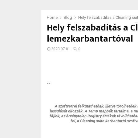
Home
Blog
Hely felszabadítás a Cleaning sui
Hely felszabadítás a C
lemezkarbantartóval
2023-07-01
0
--
A szoftverrel felkutathatóak, illetve törölhet
lassulását okozzák. A Temp mappák tartalma, a már
fájlok, az érvénytelen Registry értékek távolítható
fel, a Cleaning suite karbantartó szoft