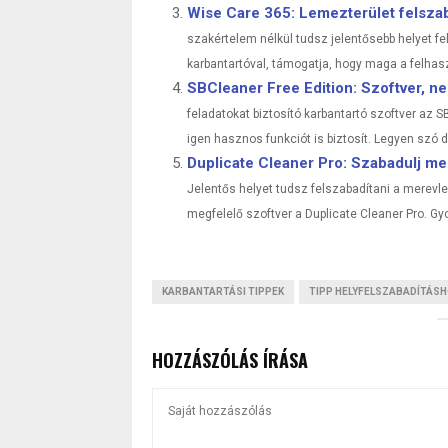
Wise Care 365: Lemezterület felszaba
szakértelem nélkül tudsz jelentősebb helyet 
karbantartóval, támogatja, hogy maga a felhasz
SBCleaner Free Edition: Szoftver, n
feladatokat biztosító karbantartó szoftver az 
igen hasznos funkciót is biztosít. Legyen szó 
Duplicate Cleaner Pro: Szabadulj meg
Jelentős helyet tudsz felszabadítani a merevlem
megfelelő szoftver a Duplicate Cleaner Pro. Gy
KARBANTARTÁSI TIPPEK
TIPP HELYFELSZABADÍTÁS
HOZZÁSZÓLÁS ÍRÁSA