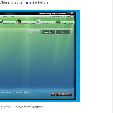
 Cleaning suite
innen
érhető el.
g suite – Karbantartó szoftver