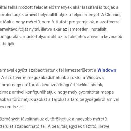
al felhalmozott feladat előzmények akár lassítani is tudják a
örölni tudjuk amivel helyreállíthatjuk a teljesítményét. A Cleaning
lhatóak a nagy méretű, nem futtatott programjaink, a szoftverrel
távolítóját nyitni, illetve akár az ismeretlen, installált
onfigurálási munkafolyamtokhoz is tökéletes amivel a kevesebb
lthatják.
almával együtt szabadíthatunk fel lemezterületet a
Windows
r. A szoftverrel megszabadulhatunk azoktól a Windows
 amik nagy erőforrás kihasználtsági értékekkel bírnak,
artalmaz amivel konfigurálhatjuk, hogy mely gyorsítótár mappa
abban törölhetjük azokat a fájlokat a tárolóegységekről amivel
ws rendszert.
őzményeit távolíthatjuk el, törölhetjük a nagyobb méretű
ület szabadítható fel. A beállításjegyzék tisztító, illetve