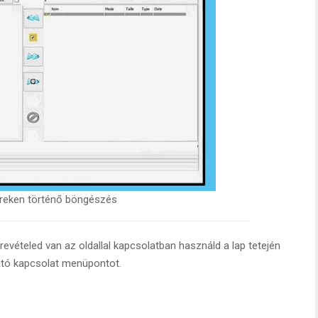
ereken történő böngészés
evételed van az oldallal kapcsolatban használd a lap tetején
ató kapcsolat menüpontot.