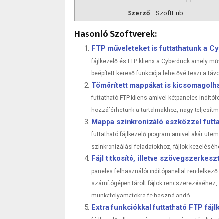
Szerző
SzoftHub
Hasonló Szoftverek:
FTP műveleteket is futtathatunk a C
fájlkezelő és FTP kliens a Cyberduck amely mű
beépített kereső funkciója lehetővé teszi a távol
Tömörített mappákat is kicsomagolh
futtatható FTP kliens amivel kétpaneles indítóf
hozzáférhetünk a tartalmakhoz, nagy teljesítmé
Mappa szinkronizáló eszközzel futt
futtatható fájlkezelő program amivel akár ütem
szinkronizálási feladatokhoz, fájlok kezeléséhe
Fájl titkosító, illetve szövegszerkes
paneles felhasználói indítópanellal rendelkező
számítógépen tárolt fájlok rendszerezéséhez, i
munkafolyamatokra felhasználandó...
Extra funkciókkal futtatható FTP fá