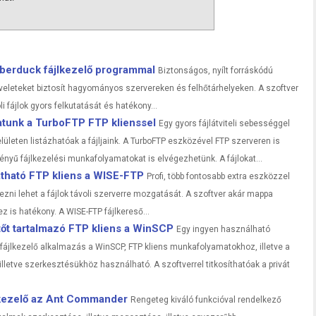
yberduck fájlkezelő programmal
Biztonságos, nyílt forráskódú
veleteket biztosít hagyományos szervereken és felhőtárhelyeken. A szoftver
i fájlok gyors felkutatását és hatékony...
atunk a TurboFTP FTP klienssel
Egy gyors fájlátviteli sebességgel
elületen listázhatóak a fájljaink. A TurboFTP eszközével FTP szerveren is
nyű fájlkezelési munkafolyamatokat is elvégezhetünk. A fájlokat...
atható FTP kliens a WISE-FTP
Profi, több fontosabb extra eszközzel
ezni lehet a fájlok távoli szerverre mozgatását. A szoftver akár mappa
z is hatékony. A WISE-FTP fájlkereső...
ztőt tartalmazó FTP kliens a WinSCP
Egy ingyen használható
 fájlkezelő alkalmazás a WinSCP, FTP kliens munkafolyamatokhoz, illetve a
lletve szerkesztésükhöz használható. A szoftverrel titkosíthatóak a privát
jlkezelő az Ant Commander
Rengeteg kiváló funkcióval rendelkező