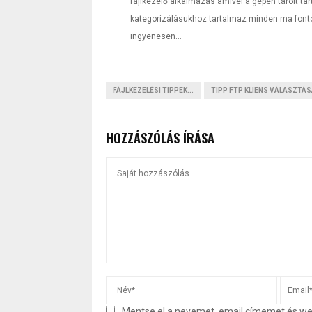
fájlkezelő alkalmazás amivel a gépen tárolt ta
kategorizálásukhoz tartalmaz minden ma fonto
ingyenesen...
FÁJLKEZELÉSI TIPPEK...
TIPP FTP KLIENS VÁLASZTÁS
HOZZÁSZÓLÁS ÍRÁSA
Mentse el a nevemet, email címemet és w