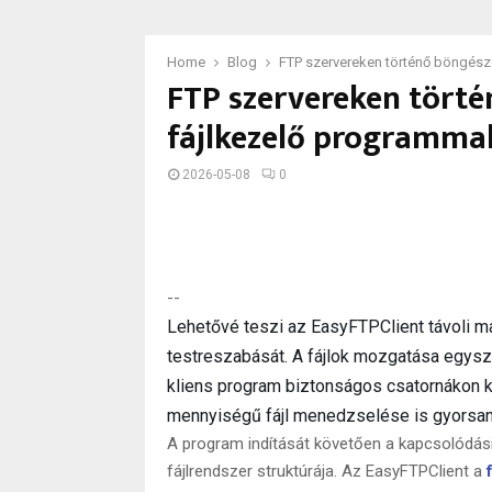
Home
Blog
FTP szervereken történő böngész
FTP szervereken törté
fájlkezelő programma
2026-05-08
0
--
Lehetővé teszi az EasyFTPClient távoli m
testreszabását. A fájlok mozgatása egysz
kliens program biztonságos csatornákon ke
mennyiségű fájl menedzselése is gyorsan
A program indítását követően a kapcsolódás
fájlrendszer struktúrája. Az EasyFTPClient a