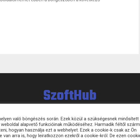
SzoftHub
bhelyen való böngészés során. Ezek közül a szükségesnek minősített
 a weboldal alapvető funkcióinak működéséhez. Harmadik féltől szár
eni, hogyan használja ezt a webhelyet. Ezek a cookie-k csak az Ön
 van arra is, hogy leiratkozzon ezekről a cookie-król. De ezen cooki