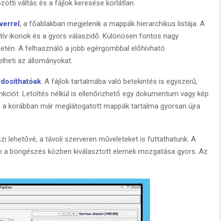
ti váltás és a fájlok keresése korlátlan.
verrel
, a főablakban megjelenik a mappák hierarchikus listája. A
ktív ikonok és a gyors válaszidő. Különösen fontos nagy
etén. A felhasználó a jobb egérgombbal előhívható
lheti az állományokat.
dosít
hatóak
. A fájlok tartalmába való betekintés is egyszerű,
kciót. Letöltés nélkül is ellenőrizhető egy dokumentum vagy kép
én a korábban már meglátogatott mappák tartalma gyorsan újra
i lehetővé, a távoli szerveren műveleteket is futtathatunk. A
n a böngészés közben kiválasztott elemek mozgatása gyors. Az