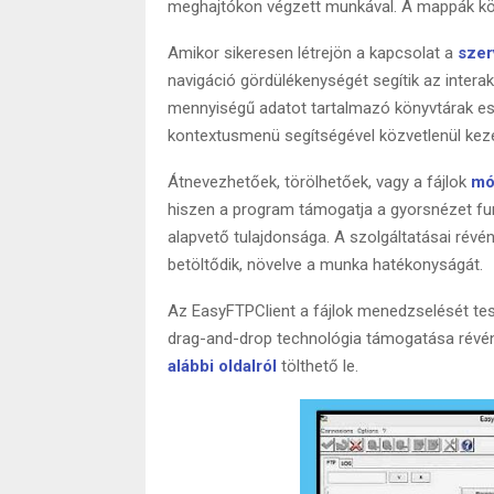
meghajtókon végzett munkával. A mappák közöt
Amikor sikeresen létrejön a kapcsolat a
szer
navigáció gördülékenységét segítik az intera
mennyiségű adatot tartalmazó könyvtárak es
kontextusmenü segítségével közvetlenül keze
Átnevezhetőek, törölhetőek, vagy a fájlok
mó
hiszen a program támogatja a gyorsnézet fun
alapvető tulajdonsága. A szolgáltatásai rév
betöltődik, növelve a munka hatékonyságát.
Az EasyFTPClient a fájlok menedzselését tesz
drag-and-drop technológia támogatása révé
alábbi oldalról
tölthető le.