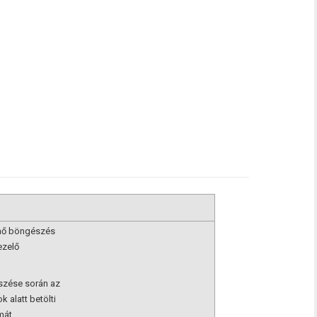
énő böngészés
ezelő
szése során az
k alatt betölti
mát.