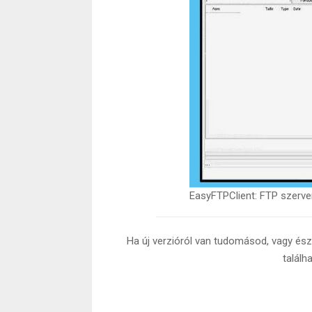
EasyFTPClient: FTP szerv
Ha új verzióról van tudomásod, vagy észr
találh