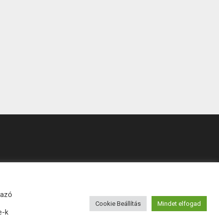
mazó
Cookie Beállítás
Mindet elfogad
e-k