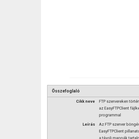
Összefoglaló
Cikk neve
FTP szervereken tört
az EasyFTPClient fájlk
programmal
Leírás
Az FTP szerver böngé
EasyFTPClient pillanato
a távoli mappák tartal