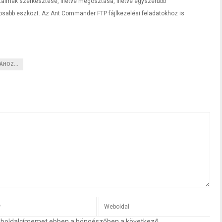
rtalmak szerkesztése, illetve megosztása, illetve egyszerűbb
sabb eszközt. Az Ant Commander FTP fájlkezelési feladatokhoz is
ÁHOZ...
eboldalcímemet ebben a böngészőben a következő