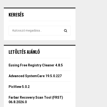
KERESÉS
S
e
a
S
r
c
E
LETÖLTÉS AJÁNLÓ
h
f
A
o
Eusing Free Registry Cleaner 4.8.5
r
R
:
Advanced SystemCare 19.5.0.227
C
PicView 5.0.2
H
Farbar Recovery Scan Tool (FRST)
06.8.2026.0