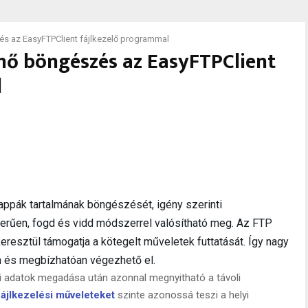
és az EasyFTPClient fájlkezelő programmal
nő böngészés az EasyFTPClient
l
appák tartalmának böngészését, igény szerinti
erűen, fogd és vidd módszerrel valósítható meg. Az FTP
resztül támogatja a kötegelt műveletek futtatását. Így nagy
 és megbízhatóan végezhető el.
i adatok megadása után azonnal megnyitható a távoli
fájlkezelési műveleteket
szinte azonossá teszi a helyi