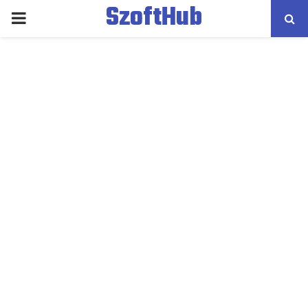
SzoftHub
PRIMARY
MENU