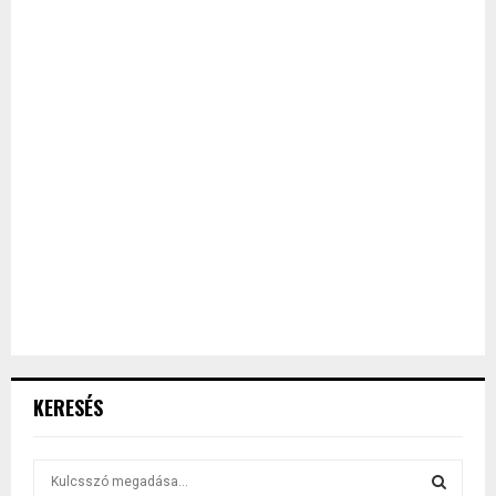
KERESÉS
S
e