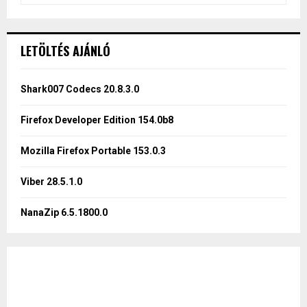
a
S
r
c
E
LETÖLTÉS AJÁNLÓ
h
f
A
o
Shark007 Codecs 20.8.3.0
r
R
:
Firefox Developer Edition 154.0b8
C
Mozilla Firefox Portable 153.0.3
H
Viber 28.5.1.0
NanaZip 6.5.1800.0