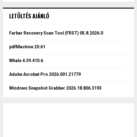
S
r
c
E
LETÖLTÉS AJÁNLÓ
h
f
A
o
Farbar Recovery Scan Tool (FRST) 05.8.2026.0
r
R
:
pdfMachine 20.61
C
Whale 4.39.410.6
H
Adobe Acrobat Pro 2026.001.21779
Windows Snapshot Grabber 2026.18.806.3193