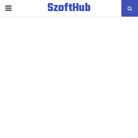
SzoftHub
PRIMARY
MENU