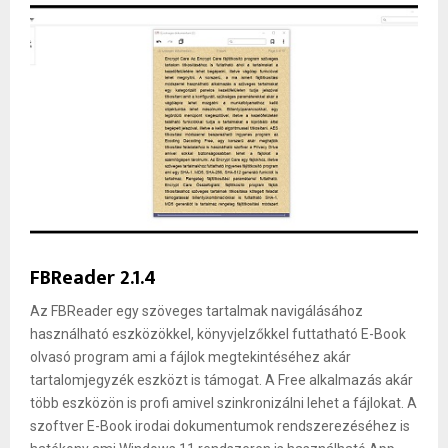
FBReader 2.1.4
Az FBReader egy szöveges tartalmak navigálásához
használható eszközökkel, könyvjelzőkkel futtatható E-Book
olvasó program ami a fájlok megtekintéséhez akár
tartalomjegyzék eszközt is támogat. A Free alkalmazás akár
több eszközön is profi amivel szinkronizálni lehet a fájlokat. A
szoftver E-Book irodai dokumentumok rendszerezéséhez is