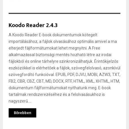
Koodo Reader 2.4.3
A Koodo Reader E-book dokumentumok kötegelt
importálásához, a fájlok olvasásához optimális amivel a ma
elterjedt fájlformátumokat lehet megnyitni. A Free
alkalmazással biztonsági mentés hozható létre az irodai
fájlokból és online tárhelyre szinkronizálhatjuk. Érintőkijelzős
eszközökkel is elérhetőek a fájlok, szövegfelolvasó, azonkívül
szövegfordító funkcióval. EPUB, PDF, DJVU, MOBI, AZW3, TXT,
FB2, CBR, CBZ, CBT, MD, DOCX, RTF, HTML, XML, XHTML, HTM,
dokumentum fájlformátumokat nyithatunk meg. E-book
tartalmak rendszerezéséhez és a felolvasásukhoz is
nagyszerű....
Bővebben