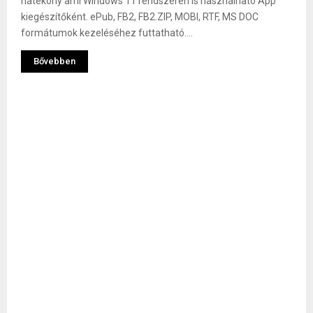
hatékony ami Windows 11 rendszeren is használható App
kiegészítőként. ePub, FB2, FB2.ZIP, MOBI, RTF, MS DOC
formátumok kezeléséhez futtatható....
Bővebben