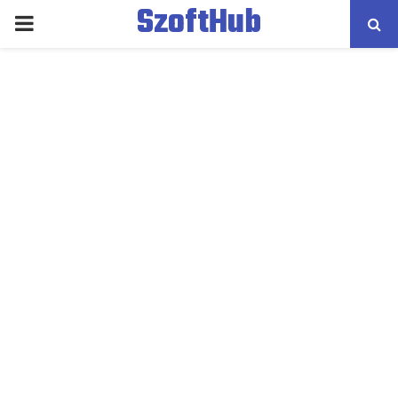
SzoftHub
PRIMARY
MENU