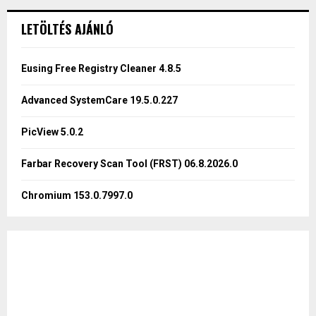
r
c
E
LETÖLTÉS AJÁNLÓ
h
f
A
o
Eusing Free Registry Cleaner 4.8.5
r
R
:
Advanced SystemCare 19.5.0.227
C
PicView 5.0.2
H
Farbar Recovery Scan Tool (FRST) 06.8.2026.0
Chromium 153.0.7997.0