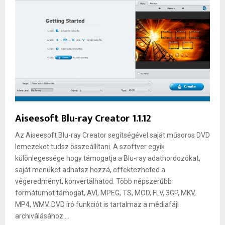
Aiseesoft Blu-ray Creator 1.1.12
Az Aiseesoft Blu-ray Creator segítségével saját műsoros DVD
lemezeket tudsz összeállítani. A szoftver egyik
különlegessége hogy támogatja a Blu-ray adathordozókat,
saját menüket adhatsz hozzá, effektezheted a
végeredményt, konvertálhatod. Több népszerűbb
formátumot támogat, AVI, MPEG, TS, MOD, FLV, 3GP, MKV,
MP4, WMV. DVD író funkciót is tartalmaz a médiafájl
archiválásához....