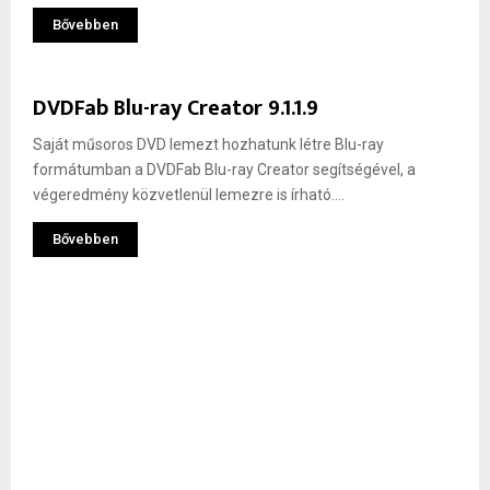
Bővebben
DVDFab Blu-ray Creator 9.1.1.9
Saját műsoros DVD lemezt hozhatunk létre Blu-ray
formátumban a DVDFab Blu-ray Creator segítségével, a
végeredmény közvetlenül lemezre is írható....
Bővebben