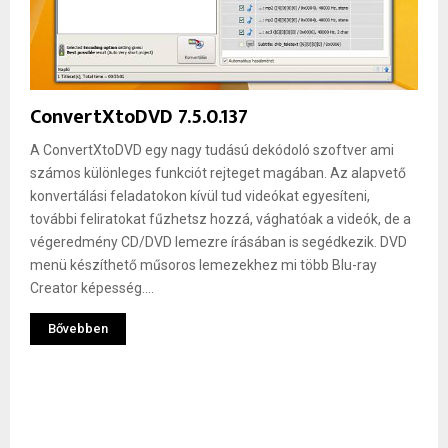
ConvertXtoDVD 7.5.0.137
A ConvertXtoDVD egy nagy tudású dekódoló szoftver ami
számos különleges funkciót rejteget magában. Az alapvető
konvertálási feladatokon kívül tud videókat egyesíteni,
további feliratokat fűzhetsz hozzá, vághatóak a videók, de a
végeredmény CD/DVD lemezre írásában is segédkezik. DVD
menü készíthető műsoros lemezekhez mi több Blu-ray
Creator képesség....
Bővebben