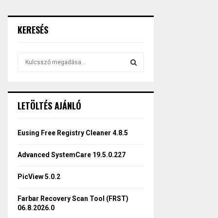
KERESÉS
S
e
a
S
r
c
E
LETÖLTÉS AJÁNLÓ
h
f
A
o
Eusing Free Registry Cleaner 4.8.5
r
R
:
Advanced SystemCare 19.5.0.227
C
PicView 5.0.2
H
Farbar Recovery Scan Tool (FRST)
06.8.2026.0