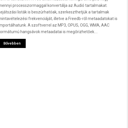
mennyi processzormaggal konvertálja az Audió tartalmakat.
Lejátszási listák is beszúrhatóak, szerkeszthetjük a tartalmak
mintavételezési frekvenciáját, illetve a Freedb-ről metaadatokat is
importálhatunk. A szoftverrel az MP3, OPUS, OGG, WMA, AAC
formátumú hangsávok metaadatai is megőrizhetőek....
Bővebben