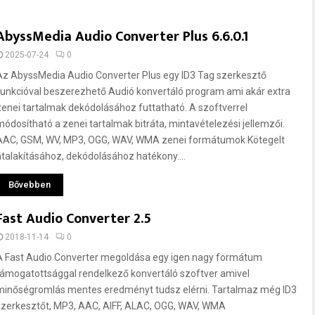
AbyssMedia Audio Converter Plus 6.6.0.1
2025-07-24
0
Az AbyssMedia Audio Converter Plus egy ID3 Tag szerkesztő
funkcióval beszerezhető Audió konvertáló program ami akár extra
zenei tartalmak dekódolásához futtatható. A szoftverrel
módosítható a zenei tartalmak bitráta, mintavételezési jellemzői.
AAC, GSM, WV, MP3, OGG, WAV, WMA zenei formátumok Kötegelt
átalakításához, dekódolásához hatékony....
Bővebben
Fast Audio Converter 2.5
2018-11-14
0
A Fast Audio Converter megoldása egy igen nagy formátum
támogatottsággal rendelkező konvertáló szoftver amivel
minőségromlás mentes eredményt tudsz elérni. Tartalmaz még ID3
szerkesztőt, MP3, AAC, AIFF, ALAC, OGG, WAV, WMA