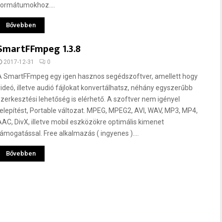
formátumokhoz....
Bővebben
SmartFFmpeg 1.3.8
2017-12-31
0
A SmartFFmpeg egy igen hasznos segédszoftver, amellett hogy
videó, illetve audió fájlokat konvertálhatsz, néhány egyszerűbb
szerkesztési lehetőség is elérhető. A szoftver nem igényel
telepítést, Portable változat. MPEG, MPEG2, AVI, WAV, MP3, MP4,
AAC, DivX, illetve mobil eszközökre optimális kimenet
támogatással. Free alkalmazás ( ingyenes )....
Bővebben