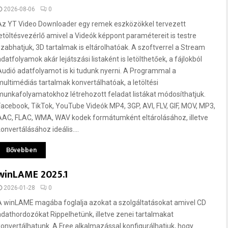
2026-08-06
0
Az YT Video Downloader egy remek eszközökkel tervezett
letöltésvezérlő amivel a Videók képpont paramétereit is testre
szabhatjuk, 3D tartalmak is eltárolhatóak. A szoftverrel a Stream
adatfolyamok akár lejátszási listaként is letölthetőek, a fájlokból
Audió adatfolyamot is ki tudunk nyerni. A Programmal a
multimédiás tartalmak konvertálhatóak, a letöltési
munkafolyamatokhoz létrehozott feladat listákat módosíthatjuk.
Facebook, TikTok, YouTube Videók MP4, 3GP, AVI, FLV, GIF, MOV, MP3,
AAC, FLAC, WMA, WAV kodek formátumként eltárolásához, illetve
onvertálásához ideális....
Bővebben
winLAME 2025.1
2026-01-28
0
A winLAME magába foglalja azokat a szolgáltatásokat amivel CD
adathordozókat Rippelhetünk, illetve zenei tartalmakat
konvertálhatunk. A Free alkalmazással konfigurálhatjuk, hogy