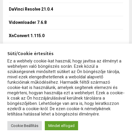
DaVinci Resolve 21.0.4
H
Vidownloader 7.6.8
XnConvert 1.115.0
Süti/Cookie értesítés
Ez a webhely cookie-kat használ, hogy javítsa az élményt a
webhelyen való böngészés során. Ezek közül a
SzoftHub
szükségesnek minősített sütiket az Ön böngészője tárolja,
mivel ezek elengedhetetlenek a weboldal alapvető
funkcióinak működéséhez. Harmadik féltől származó
cookie-kat is használunk, amelyek segítenek elemezni és
megérteni, hogyan használja ezt a webhelyet. Ezek a cookie-
k csak az Ön hozzájárulásával kerülnek tárolásra a
böngészőjében. Lehetősége van arra is, hogy leiratkozzon
ezekről a cookie-król. De ezen cookie-k némelyikének
letiltása hatással lehet a böngészési élményére.
2025 - szofthub.hu. All Right Reserved.
SzoftHub
Cookie Beállítás
Mindet elfogad