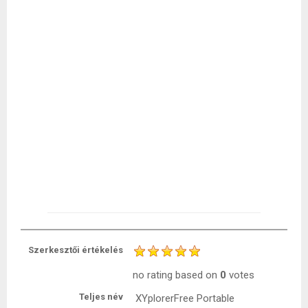
Szerkesztői értékelés
no rating
based on
0
votes
Teljes név
XYplorerFree Portable