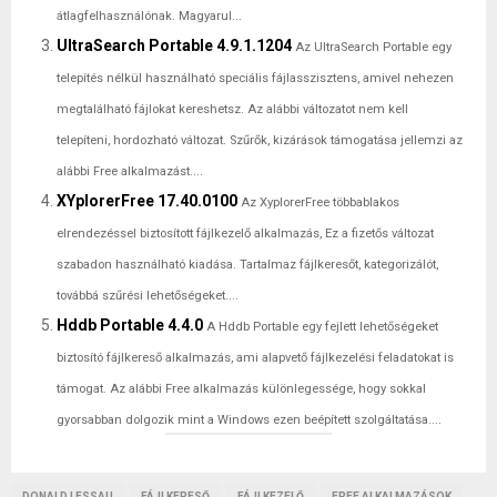
átlagfelhasználónak. Magyarul...
UltraSearch Portable 4.9.1.1204
Az UltraSearch Portable egy
telepítés nélkül használható speciális fájlasszisztens, amivel nehezen
megtalálható fájlokat kereshetsz. Az alábbi változatot nem kell
telepíteni, hordozható változat. Szűrők, kizárások támogatása jellemzi az
alábbi Free alkalmazást....
XYplorerFree 17.40.0100
Az XyplorerFree többablakos
elrendezéssel biztosított fájlkezelő alkalmazás, Ez a fizetős változat
szabadon használható kiadása. Tartalmaz fájlkeresőt, kategorizálót,
továbbá szűrési lehetőségeket....
Hddb Portable 4.4.0
A Hddb Portable egy fejlett lehetőségeket
biztosító fájlkereső alkalmazás, ami alapvető fájlkezelési feladatokat is
támogat. Az alábbi Free alkalmazás különlegessége, hogy sokkal
gyorsabban dolgozik mint a Windows ezen beépített szolgáltatása....
DONALD LESSAU
FÁJLKERESŐ
FÁJLKEZELŐ
FREE ALKALMAZÁSOK