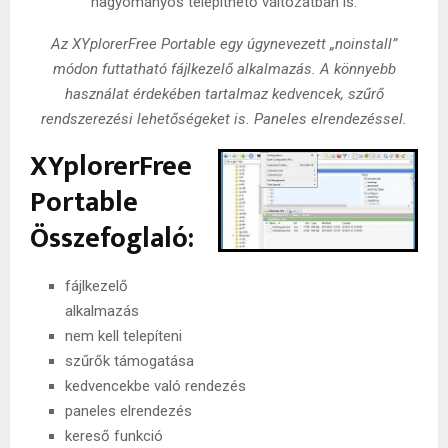
hagyományos telepíthető változatban is.
Az XYplorerFree Portable egy úgynevezett „noinstall”
módon futtatható fájlkezelő alkalmazás. A könnyebb
használat érdekében tartalmaz kedvencek, szűrő
rendszerezési lehetőségeket is. Paneles elrendezéssel.
XYplorerFree
Portable
Összefoglaló:
fájlkezelő
alkalmazás
nem kell telepíteni
szűrők támogatása
kedvencekbe való rendezés
paneles elrendezés
kereső funkció