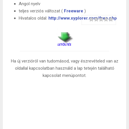
Angol nyelv
teljes verziós változat (
Freeware
)
Hivatalos oldal:
http://www.xyplorer.com/free.php
Rating
1 star
2 stars
3 stars
4 stars
5 stars
Ha új verzióról van tudomásod, vagy észrevételed van az
oldallal kapcsolatban használd a lap tetején található
kapcsolat menüpontot.