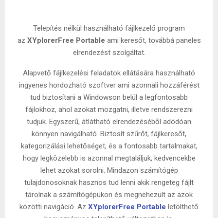
Telepítés nélkül használható fájlkezelő program
az
XYplorerFree Portable
ami keresőt, továbbá paneles
elrendezést szolgáltat.
Alapvető fájlkezelési feladatok ellátására használható
ingyenes hordozható szoftver ami azonnali hozzáférést
tud biztosítani a Windowson belül a legfontosabb
fájlokhoz, ahol azokat mozgatni, illetve rendszerezni
tudjuk. Egyszerű, átlátható elrendezéséből adódóan
könnyen navigálható. Biztosít szűrőt, fájlkeresőt,
kategorizálási lehetőséget, és a fontosabb tartalmakat,
hogy legközelebb is azonnal megtaláljuk, kedvencekbe
lehet azokat sorolni. Mindazon számítógép
tulajdonosoknak hasznos tud lenni akik rengeteg fájlt
tárolnak a számítógépükön és megnehezült az azok
közötti navigáció. Az
XYplorerFree Portable
letölthető