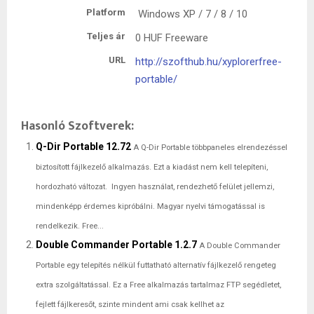
Platform
Windows XP / 7 / 8 / 10
Teljes ár
0 HUF
Freeware
URL
http://szofthub.hu/xyplorerfree-
portable/
Hasonló Szoftverek:
Q-Dir Portable 12.72
A Q-Dir Portable többpaneles elrendezéssel
biztosított fájlkezelő alkalmazás. Ezt a kiadást nem kell telepíteni,
hordozható változat. Ingyen használat, rendezhető felület jellemzi,
mindenképp érdemes kipróbálni. Magyar nyelvi támogatással is
rendelkezik. Free...
Double Commander Portable 1.2.7
A Double Commander
Portable egy telepítés nélkül futtatható alternatív fájlkezelő rengeteg
extra szolgáltatással. Ez a Free alkalmazás tartalmaz FTP segédletet,
fejlett fájlkeresőt, szinte mindent ami csak kellhet az