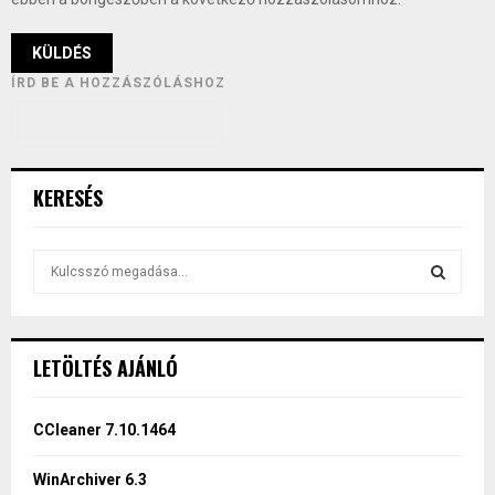
ÍRD BE A HOZZÁSZÓLÁSHOZ
KERESÉS
S
e
a
S
r
c
E
LETÖLTÉS AJÁNLÓ
h
f
A
o
CCleaner 7.10.1464
r
R
:
WinArchiver 6.3
C