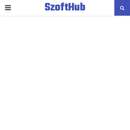
SzoftHub
PRIMARY
MENU